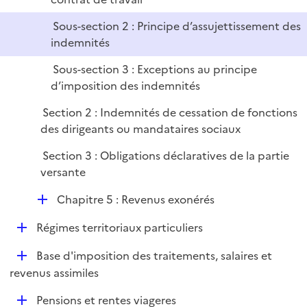
i
r
e
Sous-section 2 : Principe d’assujettissement des
r
indemnités
Sous-section 3 : Exceptions au principe
d’imposition des indemnités
Section 2 : Indemnités de cessation de fonctions
des dirigeants ou mandataires sociaux
Section 3 : Obligations déclaratives de la partie
versante
D
Chapitre 5 : Revenus exonérés
é
D
Régimes territoriaux particuliers
p
é
l
D
Base d'imposition des traitements, salaires et
p
i
é
revenus assimiles
l
e
p
i
r
D
Pensions et rentes viageres
l