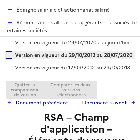
e
é
i
r
D
Épargne salariale et actionnariat salarié
p
e
é
l
r
D
Rémunérations allouées aux gérants et associés de
p
i
é
certaines sociétés
l
e
p
i
r
Versions sur la période
Version en vigueur du 28/07/2020 à aujourd'hui
l
e
i
r
Version en vigueur du 29/10/2013 au 28/07/2020
e
r
Version en vigueur du 12/09/2012 au 29/10/2013
Quitter la
Comparer les deux
comparaison
versions
de version
sélectionnées
Document précédent
Document suivant
RSA – Champ
d'application –