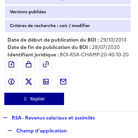
Versions publiées
Critères de recherche : voir / modifier
Date de début de publication du BOI :
29/10/2013
Date de fin de publication du BOI :
28/07/2020
Identifiant juridique :
BOI-RSA-CHAMP-20-40-10-20
Exporter le document au format pdf
Permalien : adresse web de ce doc
Partager sur Facebook
Partager sur Twitter
Partager sur LinkedIn
Partager par messagerie
Replier
R
RSA - Revenus salariaux et assimilés
e
R
Champ d'application
p
e