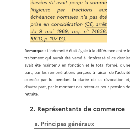
élevées s'il avait perçu la somme
litigieuse par fractions aux
échéances normales n'a pas été
prise en considération (
CE, arrêt
du 9 mai 1969, req. n° 74658,
RJCD, p. 107
).
Remarque :
L'indemnité était égale à la différence entre le
traitement qui aurait été versé à l'intéressé si ce dernier
avait été maintenu en fonction et le total formé, d'une
part, par les rémunérations perçues à raison de l'activité
exercée par lui pendant la durée de sa révocation et,
d'autre part, par le montant des retenues pour pension de
retraite.
2. Représentants de commerce
a. Principes généraux