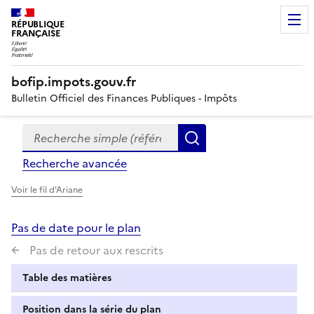
RÉPUBLIQUE
FRANÇAISE
bofip.impots.gouv.fr
Bulletin Officiel des Finances Publiques - Impôts
Recherche simple (références, mots clés, partie du titre
Formulaire
Rechercher
de
Recherche avancée
recherche
Voir le fil d'Ariane
Pas de date pour le plan
Pas de retour aux rescrits
Table des matières
Position dans la série du plan