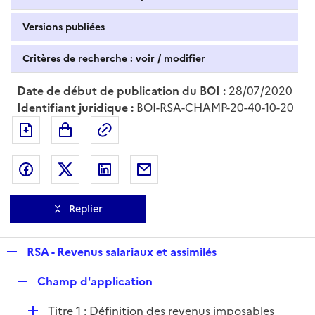
Versions publiées
Critères de recherche : voir / modifier
Date de début de publication du BOI :
28/07/2020
Identifiant juridique :
BOI-RSA-CHAMP-20-40-10-20
Exporter le document au format pdf
Permalien : adresse web de ce doc
Partager sur Facebook
Partager sur Twitter
Partager sur LinkedIn
Partager par messagerie
Replier
R
RSA - Revenus salariaux et assimilés
e
R
Champ d'application
p
e
l
D
Titre 1 : Définition des revenus imposables
p