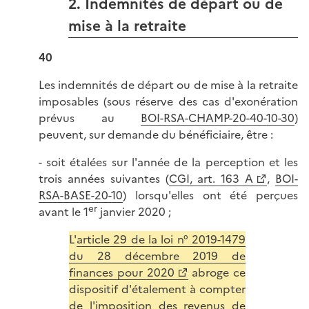
2. Indemnités de départ ou de
mise à la retraite
40
Les indemnités de départ ou de mise à la retraite
imposables (sous réserve des cas d'exonération
prévus au
BOI-RSA-CHAMP-20-40-10-30
)
peuvent, sur demande du bénéficiaire, être :
- soit étalées sur l'année de la perception et les
trois années suivantes (
CGI, art. 163 A
,
BOI-
RSA-BASE-20-10
) lorsqu'elles ont été perçues
er
avant le 1
janvier 2020 ;
L'
article 29 de la loi n° 2019-1479
du 28 décembre 2019 de
finances pour 2020
abroge ce
dispositif d'étalement à compter
de l'imposition des revenus de