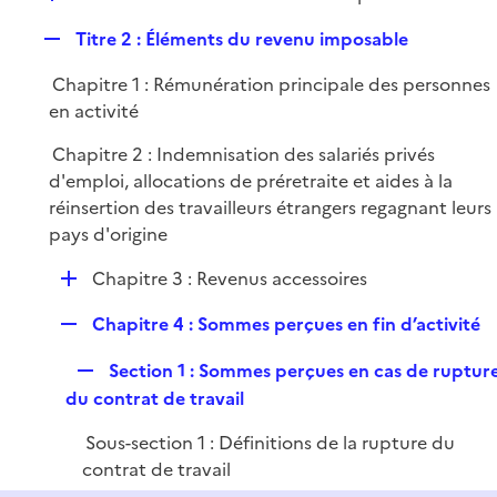
i
é
l
e
R
Titre 2 : Éléments du revenu imposable
p
i
r
e
l
e
Chapitre 1 : Rémunération principale des personnes
p
i
r
en activité
l
e
i
r
Chapitre 2 : Indemnisation des salariés privés
e
d'emploi, allocations de préretraite et aides à la
r
réinsertion des travailleurs étrangers regagnant leurs
pays d'origine
D
Chapitre 3 : Revenus accessoires
é
R
Chapitre 4 : Sommes perçues en fin d’activité
p
e
l
R
Section 1 : Sommes perçues en cas de ruptur
p
i
e
du contrat de travail
l
e
p
i
r
Sous-section 1 : Définitions de la rupture du
l
e
contrat de travail
i
r