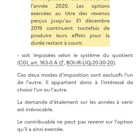
l'année 2020. Les options
exercées au titre des revenus
perçus jusqu'au 31 décembre
2019 continuent toutefois de
produire leurs effets pour la
durée restant à courir.
- soit imposées selon le système du quotient
(
CGI, art. 163-0 A
,
BOI-IR-LIQ-20-30-20
).
Ces deux modes d'imposition sont exclusifs l'un
de l'autre. Il appartient donc à l'intéressé de
choisir l'un ou l'autre.
La demande d'étalement sur les années à venir
est irrévocable.
Le contribuable ne peut pas revenir sur l'option
qu'il a ainsi exercée.