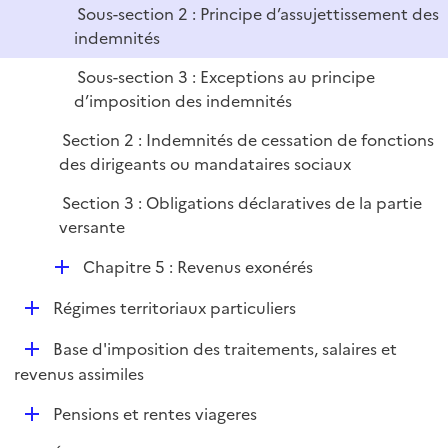
e
Sous-section 2 : Principe d’assujettissement des
r
indemnités
Sous-section 3 : Exceptions au principe
d’imposition des indemnités
Section 2 : Indemnités de cessation de fonctions
des dirigeants ou mandataires sociaux
Section 3 : Obligations déclaratives de la partie
versante
D
Chapitre 5 : Revenus exonérés
é
D
Régimes territoriaux particuliers
p
é
l
D
Base d'imposition des traitements, salaires et
p
i
é
revenus assimiles
l
e
p
i
r
D
Pensions et rentes viageres
l
e
é
i