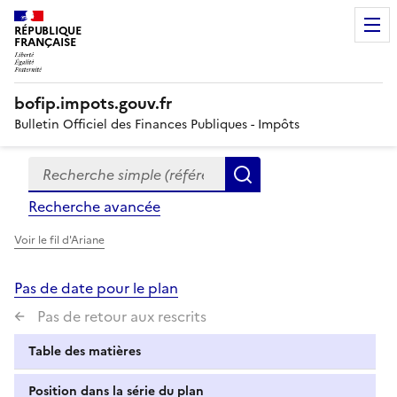
RÉPUBLIQUE
FRANÇAISE
bofip.impots.gouv.fr
Bulletin Officiel des Finances Publiques - Impôts
Recherche simple (références, mots clés, partie du titre
Formulaire
Rechercher
de
Recherche avancée
recherche
Voir le fil d'Ariane
Pas de date pour le plan
Pas de retour aux rescrits
Table des matières
Position dans la série du plan