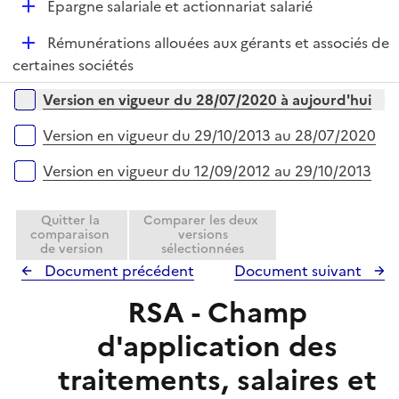
r
D
Épargne salariale et actionnariat salarié
p
e
é
l
r
D
Rémunérations allouées aux gérants et associés de
p
i
é
certaines sociétés
l
e
p
i
r
Versions sur la période
Version en vigueur du 28/07/2020 à aujourd'hui
l
e
i
r
Version en vigueur du 29/10/2013 au 28/07/2020
e
r
Version en vigueur du 12/09/2012 au 29/10/2013
Quitter la
Comparer les deux
comparaison
versions
de version
sélectionnées
Document précédent
Document suivant
RSA - Champ
d'application des
traitements, salaires et