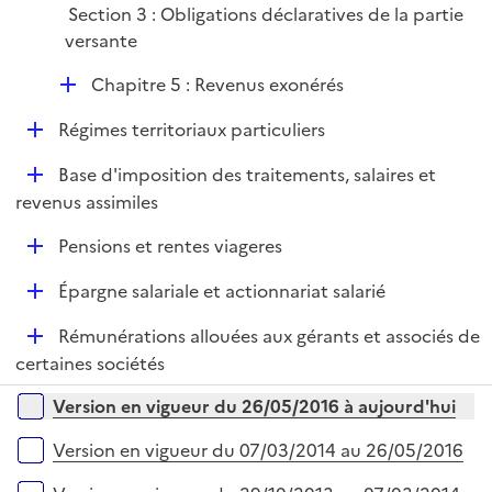
e
Section 3 : Obligations déclaratives de la partie
r
versante
D
Chapitre 5 : Revenus exonérés
é
D
Régimes territoriaux particuliers
p
é
l
D
Base d'imposition des traitements, salaires et
p
i
é
revenus assimiles
l
e
p
i
r
D
Pensions et rentes viageres
l
e
é
i
r
D
Épargne salariale et actionnariat salarié
p
e
é
l
r
D
Rémunérations allouées aux gérants et associés de
p
i
é
certaines sociétés
l
e
p
i
r
Versions sur la période
Version en vigueur du 26/05/2016 à aujourd'hui
l
e
i
r
Version en vigueur du 07/03/2014 au 26/05/2016
e