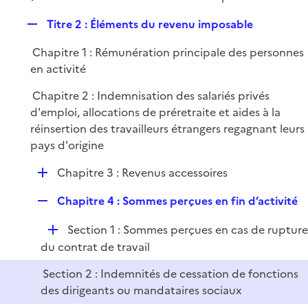
i
é
l
e
R
Titre 2 : Éléments du revenu imposable
p
i
r
e
l
e
Chapitre 1 : Rémunération principale des personnes
p
i
r
en activité
l
e
i
r
Chapitre 2 : Indemnisation des salariés privés
e
d'emploi, allocations de préretraite et aides à la
r
réinsertion des travailleurs étrangers regagnant leurs
pays d'origine
D
Chapitre 3 : Revenus accessoires
é
R
Chapitre 4 : Sommes perçues en fin d’activité
p
e
l
D
Section 1 : Sommes perçues en cas de ruptur
p
i
é
du contrat de travail
l
e
p
i
r
Section 2 : Indemnités de cessation de fonctions
l
e
des dirigeants ou mandataires sociaux
i
r