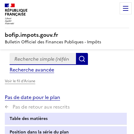
RÉPUBLIQUE
FRANÇAISE
bofip.impots.gouv.fr
Bulletin Officiel des Finances Publiques - Impôts
Recherche simple (références, mots clés, partie du titre
Formulaire
Rechercher
de
Recherche avancée
recherche
Voir le fil d'Ariane
Pas de date pour le plan
Pas de retour aux rescrits
Table des matières
Position dans la série du plan