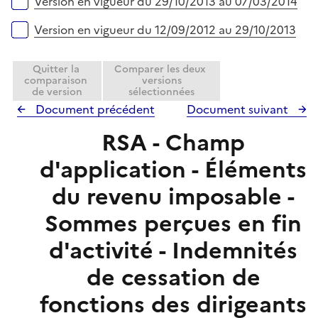
r
Version en vigueur du 29/10/2013 au 07/03/2014
Version en vigueur du 12/09/2012 au 29/10/2013
Quitter la
Comparer les deux
comparaison
versions
de version
sélectionnées
Document précédent
Document suivant
RSA - Champ
d'application - Éléments
du revenu imposable -
Sommes perçues en fin
d'activité - Indemnités
de cessation de
fonctions des dirigeants