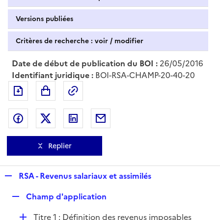
Versions publiées
Critères de recherche : voir / modifier
Date de début de publication du BOI :
26/05/2016
Identifiant juridique :
BOI-RSA-CHAMP-20-40-20
Exporter le document au format pdf
Permalien : adresse web de ce doc
Partager sur Facebook
Partager sur Twitter
Partager sur LinkedIn
Partager par messagerie
Replier
R
RSA - Revenus salariaux et assimilés
e
R
Champ d'application
p
e
l
D
Titre 1 : Définition des revenus imposables
p