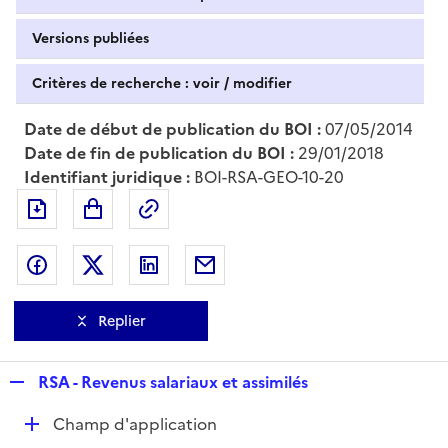
Versions publiées
Critères de recherche : voir / modifier
Date de début de publication du BOI :
07/05/2014
Date de fin de publication du BOI :
29/01/2018
Identifiant juridique :
BOI-RSA-GEO-10-20
Exporter le document au format pdf
Permalien : adresse web de ce doc
Partager sur Facebook
Partager sur Twitter
Partager sur LinkedIn
Partager par messagerie
Replier
R
RSA - Revenus salariaux et assimilés
e
D
Champ d'application
p
é