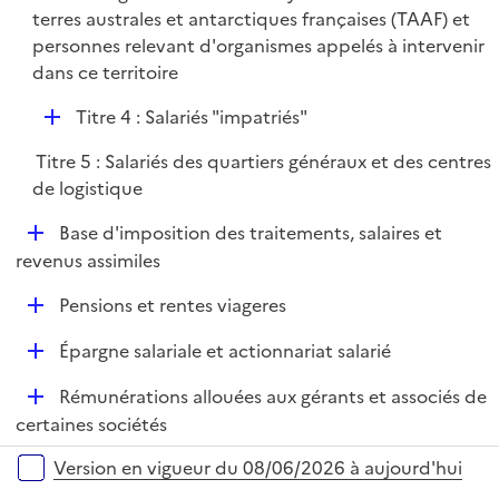
terres australes et antarctiques françaises (TAAF) et
personnes relevant d'organismes appelés à intervenir
dans ce territoire
D
Titre 4 : Salariés "impatriés"
é
Titre 5 : Salariés des quartiers généraux et des centres
p
de logistique
l
i
D
Base d'imposition des traitements, salaires et
e
é
revenus assimiles
r
p
D
Pensions et rentes viageres
l
é
i
D
Épargne salariale et actionnariat salarié
p
e
é
l
r
D
Rémunérations allouées aux gérants et associés de
p
i
é
certaines sociétés
l
e
p
i
r
Versions sur la période
Version en vigueur du 08/06/2026 à aujourd'hui
l
e