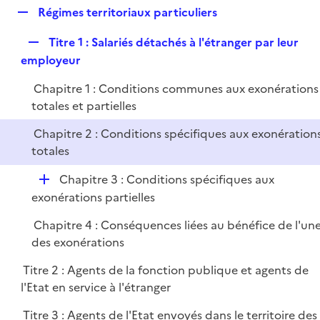
l
R
Régimes territoriaux particuliers
p
i
e
l
e
R
Titre 1 : Salariés détachés à l'étranger par leur
p
i
r
e
employeur
l
e
p
i
r
Chapitre 1 : Conditions communes aux exonérations
l
e
totales et partielles
i
r
e
Chapitre 2 : Conditions spécifiques aux exonération
r
totales
D
Chapitre 3 : Conditions spécifiques aux
é
exonérations partielles
p
Chapitre 4 : Conséquences liées au bénéfice de l'un
l
des exonérations
i
e
Titre 2 : Agents de la fonction publique et agents de
r
l'Etat en service à l'étranger
Titre 3 : Agents de l'Etat envoyés dans le territoire des