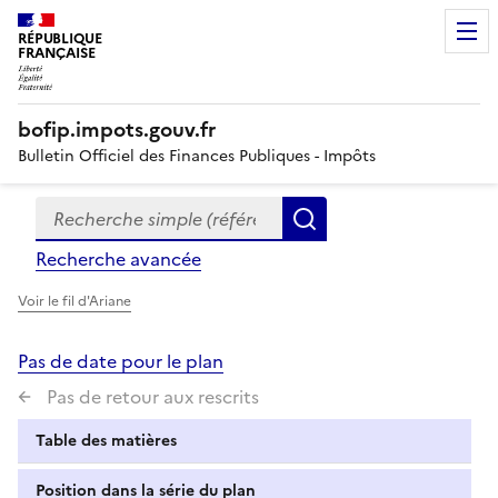
RÉPUBLIQUE
FRANÇAISE
bofip.impots.gouv.fr
Bulletin Officiel des Finances Publiques - Impôts
Recherche simple (références, mots clés, partie du titre
Formulaire
Rechercher
de
Recherche avancée
recherche
Voir le fil d'Ariane
Pas de date pour le plan
Pas de retour aux rescrits
Table des matières
Position dans la série du plan