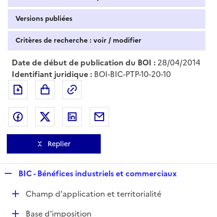
Versions publiées
Critères de recherche : voir / modifier
Date de début de publication du BOI :
28/04/2014
Identifiant juridique :
BOI-BIC-PTP-10-20-10
Exporter le document au format pdf
Permalien : adresse web de ce doc
Partager sur Facebook
Partager sur Twitter
Partager sur LinkedIn
Partager par messagerie
Replier
R
BIC - Bénéfices industriels et commerciaux
e
D
Champ d'application et territorialité
p
é
l
D
Base d'imposition
p