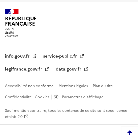
RÉPUBLIQUE
FRANÇAISE
info.gouv.fr
service-public.fr
legifrance.gouv.fr
data.gouv.fr
Accessibilité non conforme
Mentions légales
Plan du site
Confidentialité - Cookies
Paramètres d'affichage
Sauf mention contraire, tous les contenus de ce site sont sous
licence
etalab-2.0
R