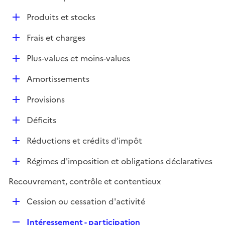
i
é
l
e
D
Produits et stocks
p
i
r
é
l
e
D
Frais et charges
p
i
r
é
l
e
D
Plus-values et moins-values
p
i
r
é
l
e
D
Amortissements
p
i
r
é
l
e
D
Provisions
p
i
r
é
l
e
D
Déficits
p
i
r
é
l
e
D
Réductions et crédits d'impôt
p
i
r
é
l
e
D
Régimes d'imposition et obligations déclaratives
p
i
r
é
l
e
Recouvrement, contrôle et contentieux
p
i
r
l
e
D
Cession ou cessation d'activité
i
r
é
e
R
Intéressement - participation