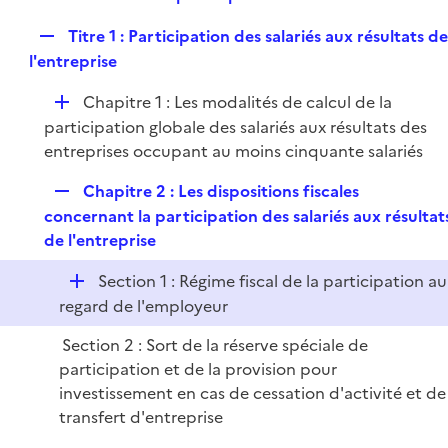
p
r
e
l
R
Titre 1 : Participation des salariés aux résultats d
p
i
e
l'entreprise
l
e
p
i
r
D
Chapitre 1 : Les modalités de calcul de la
l
e
é
participation globale des salariés aux résultats des
i
r
p
entreprises occupant au moins cinquante salariés
e
l
r
R
Chapitre 2 : Les dispositions fiscales
i
e
concernant la participation des salariés aux résultat
e
p
de l'entreprise
r
l
D
Section 1 : Régime fiscal de la participation au
i
é
regard de l'employeur
e
p
r
Section 2 : Sort de la réserve spéciale de
l
participation et de la provision pour
i
investissement en cas de cessation d'activité et de
e
transfert d'entreprise
r