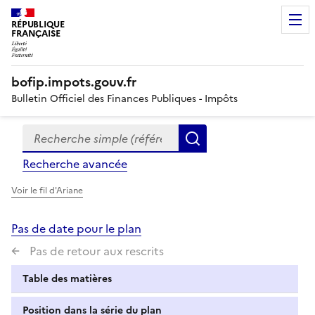
RÉPUBLIQUE
FRANÇAISE
bofip.impots.gouv.fr
Bulletin Officiel des Finances Publiques - Impôts
Recherche simple (références, mots clés, partie du titre
Formulaire
Rechercher
de
Recherche avancée
recherche
Voir le fil d'Ariane
Pas de date pour le plan
Pas de retour aux rescrits
Table des matières
Position dans la série du plan