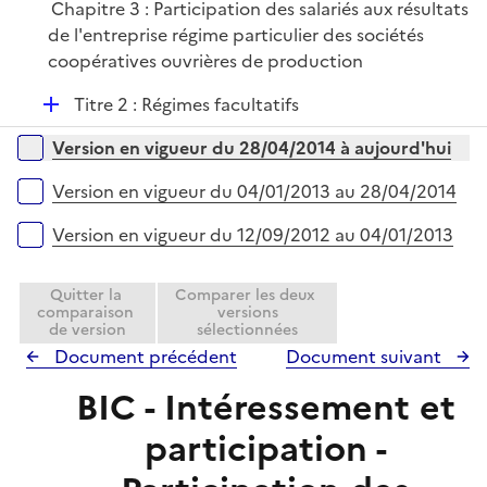
Chapitre 3 : Participation des salariés aux résultats
de l'entreprise régime particulier des sociétés
coopératives ouvrières de production
D
Titre 2 : Régimes facultatifs
é
Versions sur la période
Version en vigueur du 28/04/2014 à aujourd'hui
p
l
Version en vigueur du 04/01/2013 au 28/04/2014
i
e
Version en vigueur du 12/09/2012 au 04/01/2013
r
Quitter la
Comparer les deux
comparaison
versions
de version
sélectionnées
Document précédent
Document suivant
BIC - Intéressement et
participation -