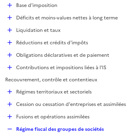
l
D
Base d'imposition
p
i
é
l
e
D
Déficits et moins-values nettes à long terme
p
i
r
é
l
e
D
Liquidation et taux
p
i
r
é
l
e
D
Réductions et crédits d'impôts
p
i
r
é
l
e
D
Obligations déclaratives et de paiement
p
i
r
é
l
e
D
Contributions et impositions liées à l'IS
p
i
r
é
l
e
Recouvrement, contrôle et contentieux
p
i
r
l
e
D
Régimes territoriaux et sectoriels
i
r
é
e
D
Cession ou cessation d'entreprises et assimilées
p
r
é
l
D
Fusions et opérations assimilées
p
i
é
l
e
R
Régime fiscal des groupes de sociétés
p
i
r