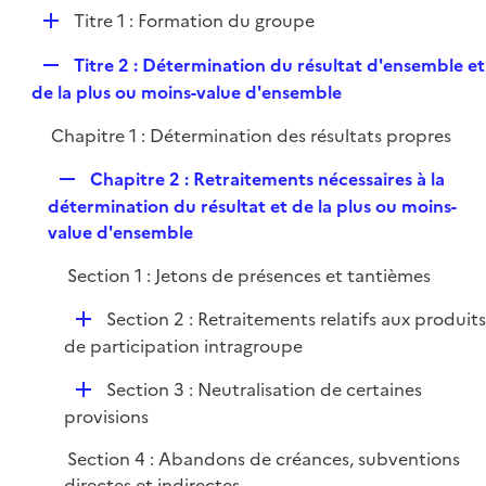
e
l
e
D
Titre 1 : Formation du groupe
p
i
r
é
l
e
R
Titre 2 : Détermination du résultat d'ensemble et
p
i
r
e
de la plus ou moins-value d'ensemble
l
e
p
i
r
Chapitre 1 : Détermination des résultats propres
l
e
i
r
R
Chapitre 2 : Retraitements nécessaires à la
e
e
détermination du résultat et de la plus ou moins-
r
p
value d'ensemble
l
Section 1 : Jetons de présences et tantièmes
i
e
D
Section 2 : Retraitements relatifs aux produit
r
é
de participation intragroupe
p
D
Section 3 : Neutralisation de certaines
l
é
provisions
i
p
e
Section 4 : Abandons de créances, subventions
l
r
directes et indirectes