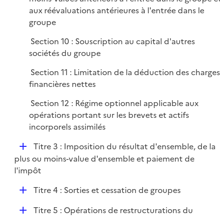
aux réévaluations antérieures à l'entrée dans le
groupe
Section 10 : Souscription au capital d'autres
sociétés du groupe
Section 11 : Limitation de la déduction des charge
financières nettes
Section 12 : Régime optionnel applicable aux
opérations portant sur les brevets et actifs
incorporels assimilés
D
Titre 3 : Imposition du résultat d'ensemble, de la
é
plus ou moins-value d'ensemble et paiement de
p
l'impôt
l
D
Titre 4 : Sorties et cessation de groupes
i
é
e
D
Titre 5 : Opérations de restructurations du
p
r