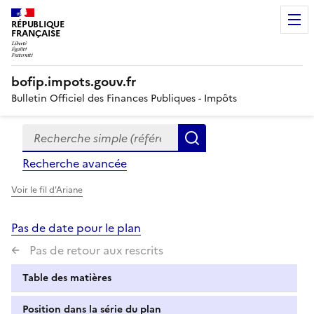
RÉPUBLIQUE
FRANÇAISE
bofip.impots.gouv.fr
Bulletin Officiel des Finances Publiques - Impôts
Recherche simple (références, mots clés, partie du titre
Formulaire
Rechercher
de
Recherche avancée
recherche
Voir le fil d'Ariane
Pas de date pour le plan
Pas de retour aux rescrits
Table des matières
Position dans la série du plan