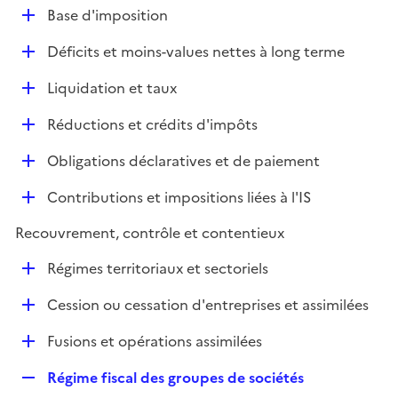
l
D
Base d'imposition
p
i
é
l
e
D
Déficits et moins-values nettes à long terme
p
i
r
é
l
e
D
Liquidation et taux
p
i
r
é
l
e
D
Réductions et crédits d'impôts
p
i
r
é
l
e
D
Obligations déclaratives et de paiement
p
i
r
é
l
e
D
Contributions et impositions liées à l'IS
p
i
r
é
l
e
Recouvrement, contrôle et contentieux
p
i
r
l
e
D
Régimes territoriaux et sectoriels
i
r
é
e
D
Cession ou cessation d'entreprises et assimilées
p
r
é
l
D
Fusions et opérations assimilées
p
i
é
l
e
R
Régime fiscal des groupes de sociétés
p
i
r