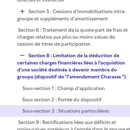
i
e
D
Section 5 : Cessions d'immobilisations intra-
r
é
groupe et suppléments d'amortissement
p
Section 6 : Traitement de la quote-part de frais et
l
charges relative aux plus ou moins values de
i
cession de titres de participation
e
r
R
Section 8 : Limitation de la déduction de
e
certaines charges financières liées à l'acquisition
p
d'une société destinée à devenir membre du
l
groupe (dispositif de "l'amendement Charasse ")
i
Sous-section 1 : Champ d'application
e
r
Sous section 2 : Portée du dispositif
Sous-section 3 : Situations particulières
Section 9 : Rectifications liées aux déficits et
moins-values antérieurs à l'entrée dans le groupe e