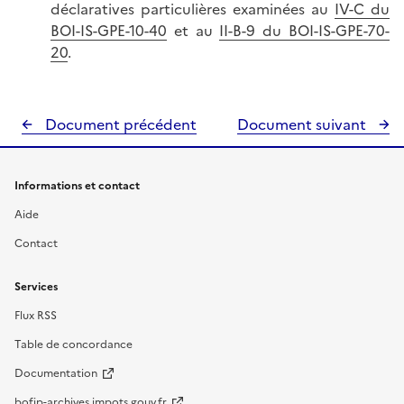
déclaratives particulières examinées au
IV-C du
BOI-IS-GPE-10-40
et au
II-B-9 du BOI-IS-GPE-70-
20
.
Document précédent
Document suivant
Informations et contact
Aide
Contact
Services
Flux RSS
Table de concordance
Documentation
bofip-archives.impots.gouv.fr