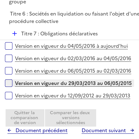
é
groupe
l
p
i
Titre 6 : Sociétés en liquidation ou faisant l'objet d'un
l
e
procédure collective
i
r
e
D
Titre 7 : Obligations déclaratives
r
é
Versions sur la période
Version en vigueur du 04/05/2016 à aujourd'hui
p
l
Version en vigueur du 02/03/2016 au 04/05/2016
i
e
Version en vigueur du 06/05/2015 au 02/03/2016
r
Version en vigueur du 29/03/2013 au 06/05/2015
Version en vigueur du 12/09/2012 au 29/03/2013
Quitter la
Comparer les deux
comparaison
versions
de version
sélectionnées
Document précédent
Document suivant