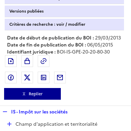
Versions publiées
Critères de recherche : voir / modifier
Date de début de publication du BOI :
29/03/2013
Date de fin de publication du BOI :
06/05/2015
Identifiant juridique :
BOI-IS-GPE-20-20-80-30
Exporter le document au format pdf
Permalien : adresse web de ce doc
Partager sur Facebook
Partager sur Twitter
Partager sur LinkedIn
Partager par messagerie
Replier
R
IS - Impôt sur les sociétés
e
D
Champ d'application et territorialité
p
é