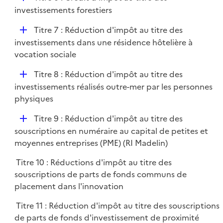
l
é
investissements forestiers
i
p
e
D
Titre 7 : Réduction d'impôt au titre des
l
r
é
investissements dans une résidence hôtelière à
i
p
vocation sociale
e
l
r
D
Titre 8 : Réduction d'impôt au titre des
i
é
investissements réalisés outre-mer par les personnes
e
p
physiques
r
l
D
Titre 9 : Réduction d'impôt au titre des
i
é
souscriptions en numéraire au capital de petites et
e
p
moyennes entreprises (PME) (RI Madelin)
r
l
Titre 10 : Réductions d'impôt au titre des
i
souscriptions de parts de fonds communs de
e
placement dans l'innovation
r
Titre 11 : Réduction d'impôt au titre des souscriptions
de parts de fonds d'investissement de proximité