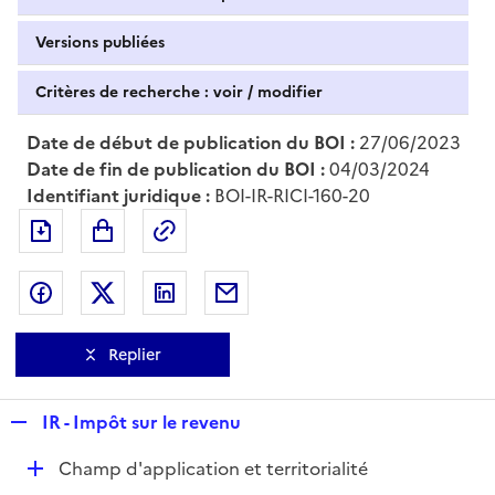
Versions publiées
Critères de recherche : voir / modifier
Date de début de publication du BOI :
27/06/2023
Date de fin de publication du BOI :
04/03/2024
Identifiant juridique :
BOI-IR-RICI-160-20
Exporter le document au format pdf
Permalien : adresse web de ce doc
Partager sur Facebook
Partager sur Twitter
Partager sur LinkedIn
Partager par messagerie
Replier
R
IR - Impôt sur le revenu
e
D
Champ d'application et territorialité
p
é