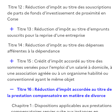
Titre 12 : Réduction d'impôt au titre des souscriptions
de parts de fonds d'investissement de proximité en
Corse
D
Titre 13 : Réduction d'impôt au titre d'emprunts
é
souscrits pour la reprise d'une entreprise
p
Titre 14 : Réduction d'impôt au titre des dépenses
l
afférentes à la dépendance
i
e
D
Titre 15 : Crédit d'impôt accordé au titre des
r
é
sommes versées pour l'emploi d'un salarié à domicile, 
p
une association agréée ou à un organisme habilité ou
l
conventionné ayant le même objet
i
R
Titre 16 : Réduction d'impôt accordée au titre de
e
e
la prestation compensatoire en matière de divorce
r
p
Chapitre 1 : Dispositions applicables aux prestations
l
compensatoires servies suite aux instances en