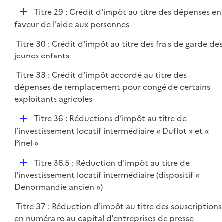
r
D
Titre 29 : Crédit d'impôt au titre des dépenses en
é
faveur de l'aide aux personnes
p
Titre 30 : Crédit d'impôt au titre des frais de garde de
l
jeunes enfants
i
e
Titre 33 : Crédit d'impôt accordé au titre des
r
dépenses de remplacement pour congé de certains
exploitants agricoles
D
Titre 36 : Réductions d’impôt au titre de
é
l’investissement locatif intermédiaire « Duflot » et «
p
Pinel »
l
D
Titre 36.5 : Réduction d'impôt au titre de
i
é
l'investissement locatif intermédiaire (dispositif «
e
p
Denormandie ancien »)
r
l
Titre 37 : Réduction d'impôt au titre des souscriptions
i
en numéraire au capital d'entreprises de presse
e