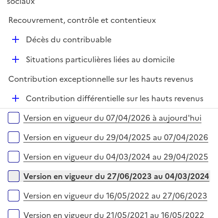
sociaux
l
e
i
r
Recouvrement, contrôle et contentieux
e
D
r
Décès du contribuable
é
D
Situations particulières liées au domicile
p
é
l
Contribution exceptionnelle sur les hauts revenus
p
i
l
e
D
Contribution différentielle sur les hauts revenus
i
r
é
Versions sur la période
e
Version en vigueur du 07/04/2026 à aujourd'hui
p
r
l
Version en vigueur du 29/04/2025 au 07/04/2026
i
e
Version en vigueur du 04/03/2024 au 29/04/2025
r
Version en vigueur du 27/06/2023 au 04/03/2024
Version en vigueur du 16/05/2022 au 27/06/2023
Version en vigueur du 21/05/2021 au 16/05/2022