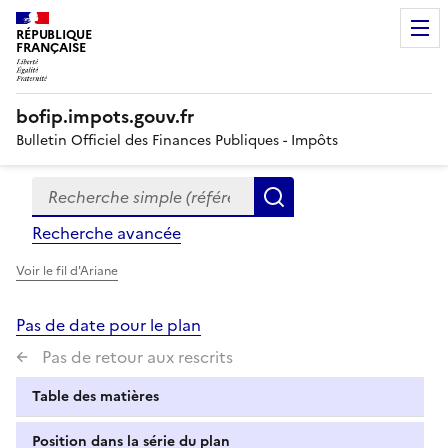
RÉPUBLIQUE
FRANÇAISE
bofip.impots.gouv.fr
Bulletin Officiel des Finances Publiques - Impôts
Recherche simple (références, mots clés, partie du titre
Formulaire
Rechercher
de
Recherche avancée
recherche
Voir le fil d'Ariane
Pas de date pour le plan
Pas de retour aux rescrits
Table des matières
Position dans la série du plan