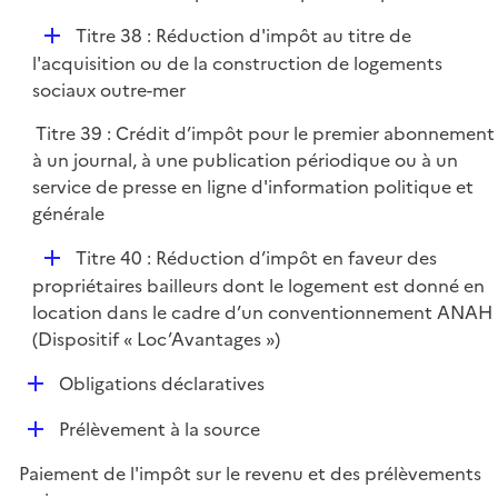
r
D
Titre 38 : Réduction d'impôt au titre de
é
l'acquisition ou de la construction de logements
p
sociaux outre-mer
l
Titre 39 : Crédit d’impôt pour le premier abonnement
i
à un journal, à une publication périodique ou à un
e
service de presse en ligne d'information politique et
r
générale
D
Titre 40 : Réduction d’impôt en faveur des
é
propriétaires bailleurs dont le logement est donné en
p
location dans le cadre d’un conventionnement ANAH
l
(Dispositif « Loc’Avantages »)
i
D
Obligations déclaratives
e
é
r
D
Prélèvement à la source
p
é
l
Paiement de l'impôt sur le revenu et des prélèvements
p
i