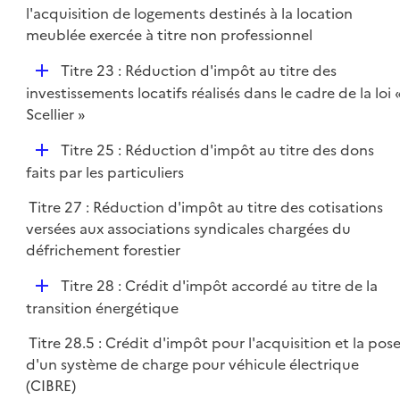
é
l'acquisition de logements destinés à la location
r
p
meublée exercée à titre non professionnel
l
D
Titre 23 : Réduction d'impôt au titre des
i
é
investissements locatifs réalisés dans le cadre de la loi 
e
p
Scellier »
r
l
D
Titre 25 : Réduction d'impôt au titre des dons
i
é
faits par les particuliers
e
p
r
Titre 27 : Réduction d'impôt au titre des cotisations
l
versées aux associations syndicales chargées du
i
défrichement forestier
e
r
D
Titre 28 : Crédit d'impôt accordé au titre de la
é
transition énergétique
p
Titre 28.5 : Crédit d'impôt pour l'acquisition et la pos
l
d'un système de charge pour véhicule électrique
i
(CIBRE)
e