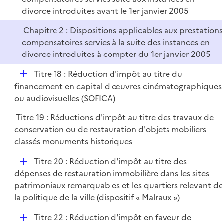
i
divorce introduites avant le 1er janvier 2005
e
r
Chapitre 2 : Dispositions applicables aux prestation
compensatoires servies à la suite des instances en
divorce introduites à compter du 1er janvier 2005
D
Titre 18 : Réduction d'impôt au titre du
é
financement en capital d'œuvres cinématographiques
p
ou audiovisuelles (SOFICA)
l
Titre 19 : Réductions d'impôt au titre des travaux de
i
conservation ou de restauration d'objets mobiliers
e
classés monuments historiques
r
D
Titre 20 : Réduction d'impôt au titre des
é
dépenses de restauration immobilière dans les sites
p
patrimoniaux remarquables et les quartiers relevant d
l
la politique de la ville (dispositif « Malraux »)
i
D
Titre 22 : Réduction d'impôt en faveur de
e