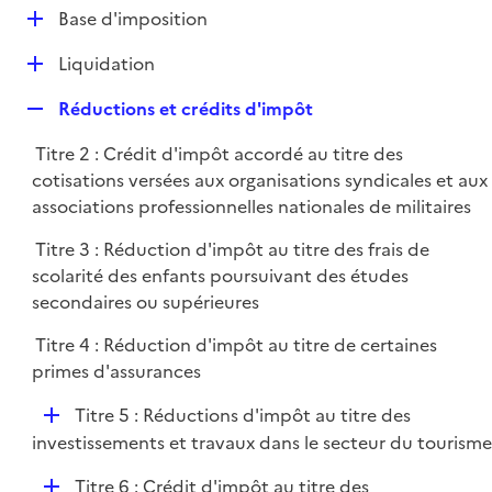
l
D
Base d'imposition
p
i
é
l
e
D
Liquidation
p
i
r
é
l
e
R
Réductions et crédits d'impôt
p
i
r
e
l
e
Titre 2 : Crédit d'impôt accordé au titre des
p
i
r
cotisations versées aux organisations syndicales et aux
l
e
associations professionnelles nationales de militaires
i
r
e
Titre 3 : Réduction d'impôt au titre des frais de
r
scolarité des enfants poursuivant des études
secondaires ou supérieures
Titre 4 : Réduction d'impôt au titre de certaines
primes d'assurances
D
Titre 5 : Réductions d'impôt au titre des
é
investissements et travaux dans le secteur du tourisme
p
D
Titre 6 : Crédit d'impôt au titre des