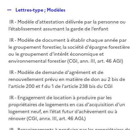
i
é
l
e
R
Lettres-type ; Modèles
p
i
r
e
l
e
IR - Modèle d’attestation délivrée par la personne ou
p
i
r
l’établissement assumant la garde de l’enfant
l
e
i
r
IR - Modèle de document à établir chaque année par
e
le groupement forestier, la société d'épargne forestière
r
ou le groupement d'intérêt économique et
environnemental forestier (CGI, ann. III, art. 46 AGI)
IR - Modèle de demande d'agrément et de
renouvellement prévu en matière de don au 2 bis de
l'article 200 et f du 1 de l'article 238 bis du CGI
IR - Engagement de location à produire par les
propriétaires de logements en cas d'acquisition d’un
logement neuf, en l’état futur d’achèvement ou à
rénover (CGI, annx. III, art. 46 AGL)
IR - Renseignements à produire par les propriétaires d