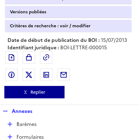
Versions publiées
Critères de recherche : voir / modifier
Date de début de publication du BOI :
15/07/2013
Identifiant juridique :
BOI-LETTRE-000015
Exporter le document au format pdf
Permalien : adresse web de ce doc
Partager sur Facebook
Partager sur Twitter
Partager sur LinkedIn
Partager par messagerie
Replier
R
Annexes
e
D
Barèmes
p
é
l
D
Formulaires
p