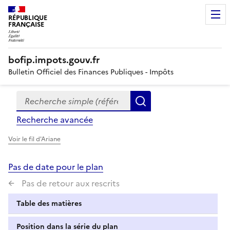
RÉPUBLIQUE
FRANÇAISE
bofip.impots.gouv.fr
Bulletin Officiel des Finances Publiques - Impôts
Recherche simple (références, mots clés, partie du titre
Formulaire
Rechercher
de
Recherche avancée
recherche
Voir le fil d'Ariane
Pas de date pour le plan
Pas de retour aux rescrits
Table des matières
Position dans la série du plan