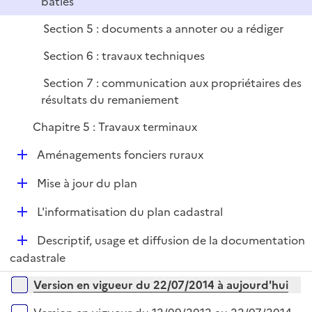
bâties
i
e
Section 5 : documents a annoter ou a rédiger
r
Section 6 : travaux techniques
Section 7 : communication aux propriétaires des
résultats du remaniement
Chapitre 5 : Travaux terminaux
D
Aménagements fonciers ruraux
é
D
Mise à jour du plan
p
é
l
D
L'informatisation du plan cadastral
p
i
é
l
e
D
Descriptif, usage et diffusion de la documentation
p
i
r
é
cadastrale
l
e
p
i
r
Versions sur la période
Version en vigueur du 22/07/2014 à aujourd'hui
l
e
i
r