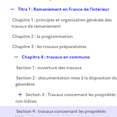
i
e
l
e
R
Titre 1 : Remaniement en France de l'intérieur
p
i
r
e
l
e
Chapitre 1 : principes et organisation générale des
p
i
r
travaux de remaniement
l
e
i
r
Chapitre 2 : la programmation
e
Chapitre 3 : les travaux préparatoires
r
R
Chapitre 4 : travaux en commune
e
Section 1 : ouverture des travaux
p
l
Section 2 : documentation mise à la disposition d
i
géomètre
e
r
D
Section 3 : Travaux concernant les propriétés
é
non bâties
p
Section 4 : travaux concernant les propriétés
l