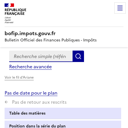
RÉPUBLIQUE
FRANÇAISE
bofip.impots.gouv.fr
Bulletin Officiel des Finances Publiques - Impôts
Recherche simple (références, mots clés, partie du titre
Formulaire
Rechercher
de
Recherche avancée
recherche
Voir le fil d'Ariane
Pas de date pour le plan
Pas de retour aux rescrits
Table des matières
Position dans la série du plan