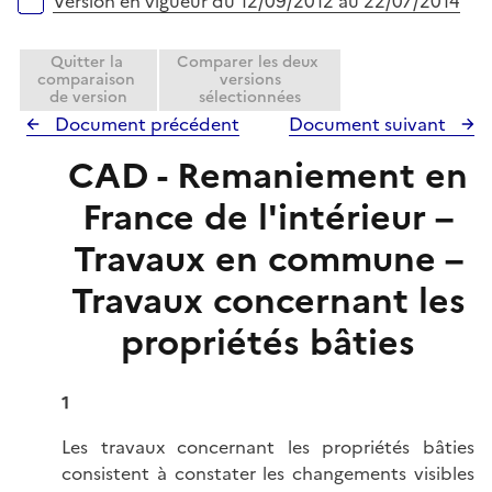
Version en vigueur du 12/09/2012 au 22/07/2014
e
r
Quitter la
Comparer les deux
comparaison
versions
de version
sélectionnées
Document précédent
Document suivant
CAD - Remaniement en
France de l'intérieur –
Travaux en commune –
Travaux concernant les
propriétés bâties
1
Les travaux concernant les propriétés bâties
consistent à constater les changements visibles