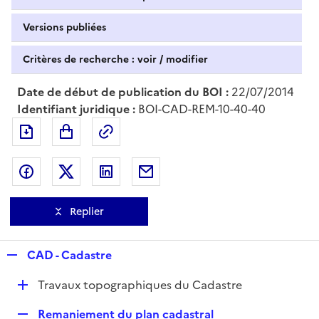
Versions publiées
Critères de recherche : voir / modifier
Date de début de publication du BOI :
22/07/2014
Identifiant juridique :
BOI-CAD-REM-10-40-40
Exporter le document au format pdf
Permalien : adresse web de ce doc
Partager sur Facebook
Partager sur Twitter
Partager sur LinkedIn
Partager par messagerie
Replier
R
CAD - Cadastre
e
D
Travaux topographiques du Cadastre
p
é
l
R
Remaniement du plan cadastral
p