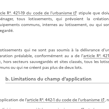
icle R*. 421-19 du code de l’urbanisme
stipule que doiv
énager, tous lotissements, qui prévoient la créati
uipements communs, internes au lotissement, ou qui sont
egardé.
lotissements qui ne sont pas soumis à la délivrance d’u
aration préalable, conformément au a de l'
article R*. 4
, hors secteurs sauvegardés et sites classés, tous les lot
uns ou qui ne créent pas plus de deux lots.
b. Limitations du champ d’application
pplication de l’
article R*. 442-1 du code de l’urbanisme
, 