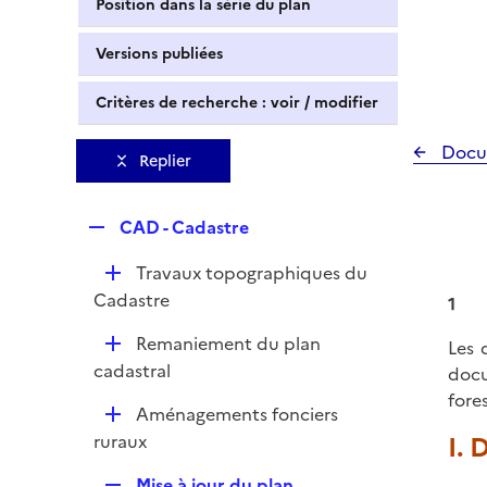
Position dans la série du plan
Versions publiées
Critères de recherche : voir / modifier
Docu
Replier
R
CAD - Cadastre
e
D
Travaux topographiques du
p
é
Cadastre
l
1
p
i
D
Remaniement du plan
Les 
l
e
é
cadastral
docu
i
r
p
fores
e
D
Aménagements fonciers
l
r
é
ruraux
I.
i
p
e
R
Mise à jour du plan