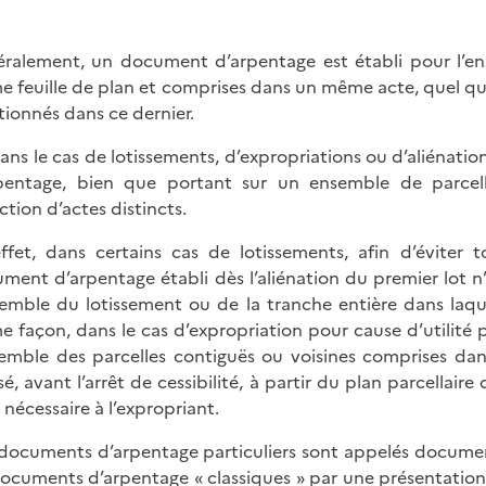
ralement, un document d’arpentage est établi pour l’ens
 feuille de plan et comprises dans un même acte, quel qu
ionnés dans ce dernier.
dans le cas de lotissements, d’expropriations ou d’aliénatio
pentage, bien que portant sur un ensemble de parcell
ction d’actes distincts.
ffet, dans certains cas de lotissements, afin d’éviter to
ment d’arpentage établi dès l’aliénation du premier lot n’es
semble du lotissement ou de la tranche entière dans laque
 façon, dans le cas d’expropriation pour cause d’utilit
semble des parcelles contiguës ou voisines comprises da
sé, avant l’arrêt de cessibilité, à partir du plan parcellair
 nécessaire à l’expropriant.
documents d’arpentage particuliers sont appelés document
ocuments d’arpentage « classiques » par une présentation 