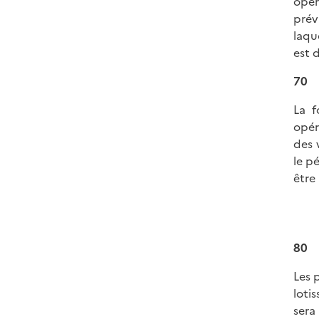
opér
prév
laqu
est 
70
La f
opér
des 
le p
être
80
Les 
loti
sera