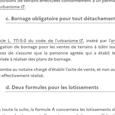
s divisions de terrains effectuées conformément à un permis 
’urbanisme
.
c. Bornage obligatoire pour tout détachement
ticle L. 111-5-3 du code de l’urbanisme
, inséré par l’
ar
ligation de bornage pour les ventes de terrains à bâtir is
ices de s’assurer que la personne agréée qui a établi 
risée à réaliser des plans de bornage.
ncombe au notaire chargé d’établir l’acte de vente, et non 
é effectivement réalisé.
d. Deux formules pour les lotissements
 toute la suite, la formule A concernera les lotissements d