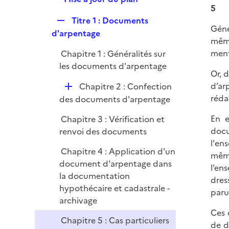
l
r
5
e
i
R
Titre 1 : Documents
p
e
Géné
e
d'arpentage
l
r
même
p
i
ment
Chapitre 1 : Généralités sur
l
e
les documents d'arpentage
i
r
Or, 
e
D
d’ar
Chapitre 2 : Confection
r
é
réda
des documents d'arpentage
p
En e
Chapitre 3 : Vérification et
l
docu
renvoi des documents
i
l'en
e
Chapitre 4 : Application d'un
même
r
document d'arpentage dans
l’en
la documentation
dres
hypothécaire et cadastrale -
paru
archivage
Ces 
Chapitre 5 : Cas particuliers
de d