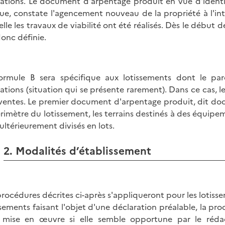
ations. Le document d'arpentage produit en vue d'identifie
ue, constate l'agencement nouveau de la propriété à l'int
elle les travaux de viabilité ont été réalisés. Dès le début
donc définie.
ormule B sera spécifique aux lotissements dont le par
ations (situation qui se présente rarement). Dans ce cas, le 
ventes. Le premier document d'arpentage produit, dit do
érimètre du lotissement, les terrains destinés à des équipem
 ultérieurement divisés en lots.
2. Modalités d’établissement
procédures décrites ci-après s'appliqueront pour les lotiss
ssements faisant l'objet d'une déclaration préalable, la 
 mise en œuvre si elle semble opportune par le réda