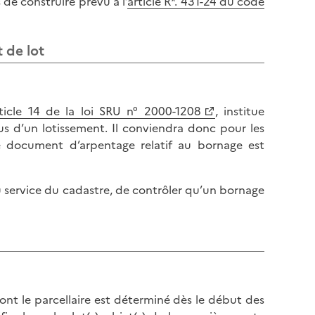
de construire prévu à l’
article R*. 431-24 du code
l
p
a
a
p
g
 de lot
a
e
g
e
ticle 14 de la loi SRU n° 2000-1208
, institue
sus d’un lotissement. Il conviendra donc pour les
le document d’arpentage relatif au bornage est
au service du cadastre, de contrôler qu’un bornage
ont le parcellaire est déterminé dès le début des