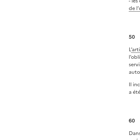
- le
de l
50
L
’ar
l’ob
serv
auto
Il i
a ét
60
Dans