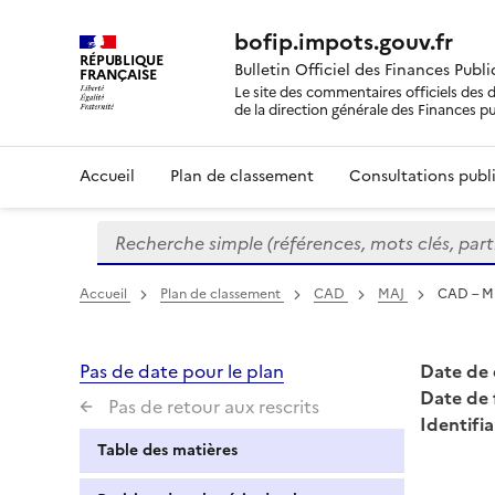
bofip.impots.gouv.fr
RÉPUBLIQUE
Bulletin Officiel des Finances Publ
FRANÇAISE
Le site des commentaires officiels des d
de la direction générale des Finances p
Accueil
Plan de classement
Consultations publi
Recherche simple (références, mots clés, partie 
Formulaire
de
recherche
Accueil
Plan de classement
CAD
MAJ
CAD – Mi
Pas de date pour le plan
Date de 
Date de 
Pas de retour aux rescrits
Identifia
Table des matières