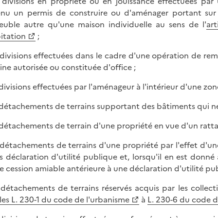
s divisions en propriété ou en jouissance effectuées par
nu un permis de construire ou d'aménager portant sur
uble autre qu'une maison individuelle au sens de l'
ar
bitation
;
s divisions effectuées dans le cadre d'une opération de r
ine autorisée ou constituée d'office ;
s divisions effectuées par l'aménageur à l'intérieur d'une 
s détachements de terrains supportant des bâtiments qui ne
s détachements de terrain d'une propriété en vue d'un ratt
s détachements de terrains d'une propriété par l'effet d'u
s déclaration d'utilité publique et, lorsqu'il en est donn
e cession amiable antérieure à une déclaration d'utilité pub
s détachements de terrains réservés acquis par les collec
cles L. 230-1 du code de l'urbanisme
à
L. 230-6 du code d