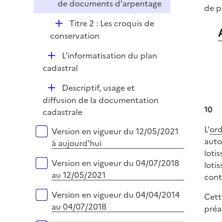
de documents d'arpentage
de p
D
Titre 2 : Les croquis de
é
conservation
p
D
L'informatisation du plan
l
é
cadastral
i
p
e
D
Descriptif, usage et
l
r
é
diffusion de la documentation
i
10
p
cadastrale
e
l
r
L'
or
Versions sur la période
Version en vigueur du 12/05/2021
i
auto
à aujourd'hui
e
loti
r
Version en vigueur du 04/07/2018
loti
au 12/05/2021
cont
Version en vigueur du 04/04/2014
Cett
au 04/07/2018
préa