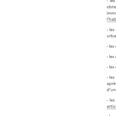
- le
obte
imme
l'ha
- le
urba
- le
- le
- le
- le
aprè
d'un
- le
arti