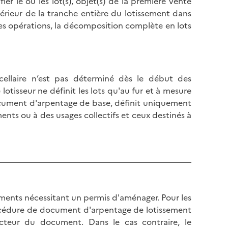
r le ou les lot(s), objet(s) de la première vente
érieur de la tranche entière du lotissement dans
 des opérations, la décomposition complète en lots
cellaire n’est pas déterminé dès le début des
lotisseur ne définit les lots qu'au fur et à mesure
cument d'arpentage de base, définit uniquement
ents ou à des usages collectifs et ceux destinés à
ements nécessitant un permis d'aménager. Pour les
procédure de document d'arpentage de lotissement
cteur du document. Dans le cas contraire, le