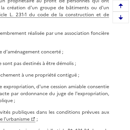
 un propriétaire au profit de personnes qui ont
 la création d'un groupe de bâtiments ou d'un
R
ticle L. 231-1 du code de la construction et de
e
D
m
e
o
emembrement réalisée par une association foncière
s
n
c
t
e
e
zone d'aménagement concerté ;
n
r
d
 sont pas destinés à être démolis ;
e
r
n
achement à une propriété contiguë ;
e
h
e
a
ne expropriation, d'une cession amiable consentie
n
u
é acte par ordonnance du juge de l'expropriation,
b
t
lique ;
a
d
s
tivités publiques dans les conditions prévues aux
e
d
e l’urbanisme
;
l
e
a