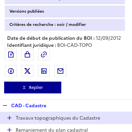
Versions publiées
Critères de recherche : voir / modifier
Date de début de publication du BOI :
12/09/2012
Identifiant juridique :
BOI-CAD-TOPO
Exporter le document au format pdf
Permalien : adresse web de ce doc
Partager sur Facebook
Partager sur Twitter
Partager sur LinkedIn
Partager par messagerie
Replier
R
CAD - Cadastre
e
D
Travaux topographiques du Cadastre
p
é
l
D
Remaniement du plan cadastral
p