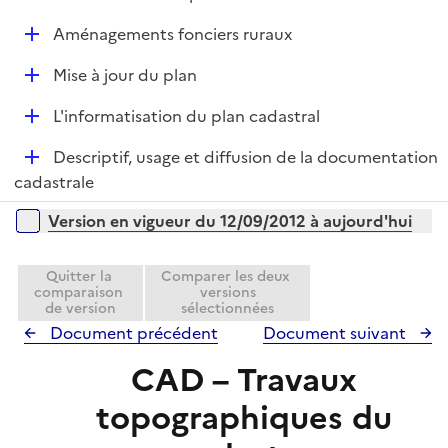
i
é
l
e
D
Aménagements fonciers ruraux
p
i
r
é
l
e
D
Mise à jour du plan
p
i
r
é
l
e
D
L'informatisation du plan cadastral
p
i
r
é
l
e
D
Descriptif, usage et diffusion de la documentation
p
i
r
é
cadastrale
l
e
p
i
r
Versions sur la période
Version en vigueur du 12/09/2012 à aujourd'hui
l
e
i
r
e
Quitter la
Comparer les deux
comparaison
versions
r
de version
sélectionnées
Document précédent
Document suivant
CAD – Travaux
topographiques du