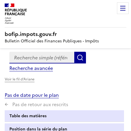
RÉPUBLIQUE
FRANÇAISE
bofip.impots.gouv.fr
Bulletin Officiel des Finances Publiques - Impôts
Recherche simple (références, mots clés, partie du titre
Formulaire
Rechercher
de
Recherche avancée
recherche
Voir le fil d'Ariane
Pas de date pour le plan
Pas de retour aux rescrits
Table des matières
Position dans la série du plan