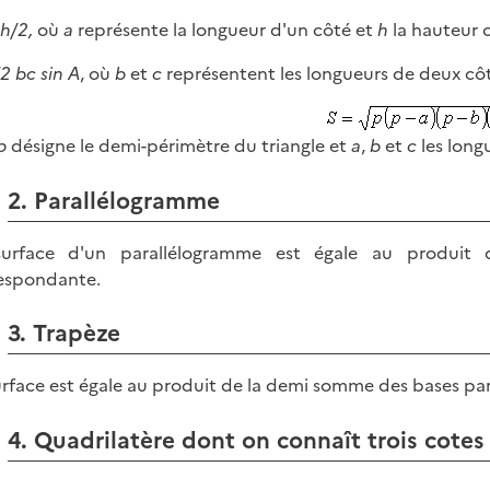
ah/2,
où
a
représente la longueur d'un côté et
h
la hauteur 
/2 bc sin A
, où
b
et
c
représentent les longueurs de deux cô
p
désigne le demi-périmètre du triangle et
a
,
b
et
c
les long
2. Parallélogramme
surface d'un parallélogramme est égale au produit
espondante.
3. Trapèze
urface est égale au produit de la demi somme des bases par
4. Quadrilatère dont on connaît trois cotes