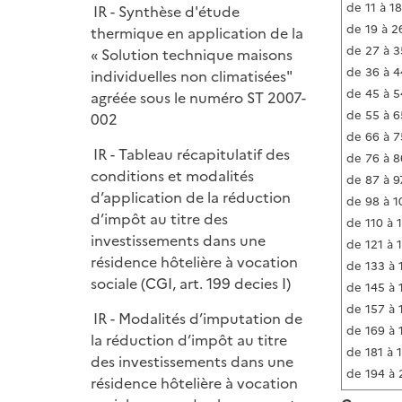
de 11 à 18
IR - Synthèse d'étude
de 19 à 2
thermique en application de la
de 27 à 3
« Solution technique maisons
de 36 à 4
individuelles non climatisées"
de 45 à 5
agréée sous le numéro ST 2007-
de 55 à 6
002
de 66 à 7
IR - Tableau récapitulatif des
de 76 à 8
conditions et modalités
de 87 à 9
d’application de la réduction
de 98 à 1
d’impôt au titre des
de 110 à 
investissements dans une
de 121 à 
résidence hôtelière à vocation
de 133 à 
sociale (CGI, art. 199 decies I)
de 145 à 
de 157 à 
IR - Modalités d’imputation de
de 169 à 
la réduction d’impôt au titre
de 181 à 
des investissements dans une
de 194 à 
résidence hôtelière à vocation