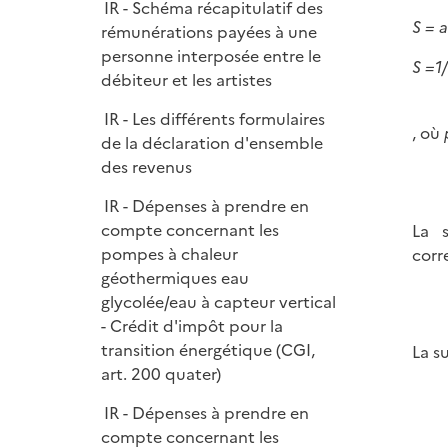
e
IR - Schéma récapitulatif des
p
i
S = 
r
rémunérations payées à une
l
e
personne interposée entre le
i
S =1
r
débiteur et les artistes
e
r
IR - Les différents formulaires
, où
de la déclaration d'ensemble
des revenus
IR - Dépenses à prendre en
compte concernant les
La 
pompes à chaleur
corr
géothermiques eau
glycolée/eau à capteur vertical
- Crédit d'impôt pour la
transition énergétique (CGI,
La s
art. 200 quater)
IR - Dépenses à prendre en
compte concernant les