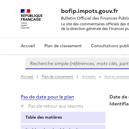
bofip.impots.gouv.fr
RÉPUBLIQUE
Bulletin Officiel des Finances Publ
FRANÇAISE
Le site des commentaires officiels des d
de la direction générale des Finances p
Accueil
Plan de classement
Consultations publi
Recherche simple (références, mots clés, partie 
Formulaire
de
recherche
Accueil
Plan de classement
Annexes
Autres annexe
Pas de date pour le plan
Date de 
Identifia
Pas de retour aux rescrits
Table des matières