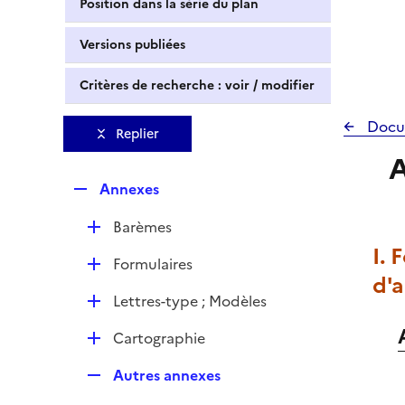
Position dans la série du plan
Versions publiées
Critères de recherche : voir / modifier
Docu
Replier
A
R
Annexes
e
D
Barèmes
p
é
I.
l
D
Formulaires
p
i
d'
é
l
e
D
Lettres-type ; Modèles
p
i
r
é
l
e
D
Cartographie
p
i
r
é
l
e
R
Autres annexes
p
i
r
e
l