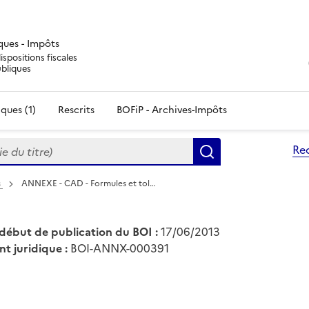
iques - Impôts
ispositions fiscales
ubliques
ques (1)
Rescrits
BOFiP - Archives-Impôts
du titre)
Re
Rechercher
s
ANNEXE - CAD - Formules et tol…
début de publication du BOI :
17/06/2013
nt juridique :
BOI-ANNX-000391