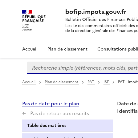
bofip.impots.gouv.fr
RÉPUBLIQUE
Bulletin Officiel des Finances Publ
FRANÇAISE
Le site des commentaires officiels des d
de la direction générale des Finances p
Accueil
Plan de classement
Consultations publi
Recherche simple (références, mots clés, partie 
Formulaire
de
recherche
Accueil
Plan de classement
PAT
ISF
PAT - Impôt
Pas de date pour le plan
Date de 
Identifia
Pas de retour aux rescrits
Table des matières