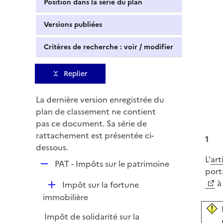
Position dans la série du plan
Versions publiées
Critères de recherche : voir / modifier
Replier
La dernière version enregistrée du
plan de classement ne contient
pas ce document. Sa série de
rattachement est présentée ci-
1
dessous.
L'
art
R
PAT - Impôts sur le patrimoine
porta
e
à 
D
Impôt sur la fortune
p
é
immobilière
l
p
i
Impôt de solidarité sur la
l