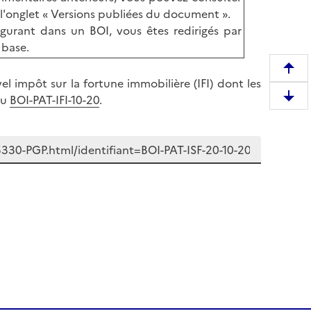
l'onglet « Versions publiées du document ».
igurant dans un BOI, vous êtes redirigés par
 base.
R
el impôt sur la fortune immobilière (IFI) dont les
e
au
BOI-PAT-IFI-10-20
.
D
m
e
o
s
n
c
t
e
e
n
r
d
e
r
n
e
h
e
a
n
u
b
t
a
d