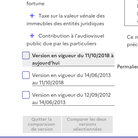
e
fortune
i
r
e
D
Taxe sur la valeur vénale des
r
é
immeubles des entités juridiques
p
D
Contribution à l'audiovisuel
Ce m
l
é
public due par les particuliers
préc
i
p
e
Versions sur la période
Version en vigueur du 11/10/2018 à
l
r
aujourd'hui
i
Permalie
e
Version en vigueur du 14/06/2013
r
au 11/10/2018
Version en vigueur du 12/09/2012
au 14/06/2013
Quitter la
Comparer les deux
comparaison
versions
de version
sélectionnées