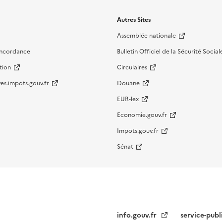
Autres Sites
Assemblée nationale
oncordance
Bulletin Officiel de la Sécurité Social
tion
Circulaires
es.impots.gouv.fr
Douane
EUR-lex
Economie.gouv.fr
Impots.gouv.fr
Sénat
info.gouv.fr
service-publ