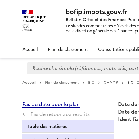
bofip.impots.gouv.fr
RÉPUBLIQUE
Bulletin Officiel des Finances Publ
FRANÇAISE
Le site des commentaires officiels des d
de la direction générale des Finances p
Accueil
Plan de classement
Consultations publi
Recherche simple (références, mots clés, partie 
Formulaire
de
recherche
Accueil
Plan de classement
BIC
CHAMP
BIC - 
Pas de date pour le plan
Date de 
Date de 
Pas de retour aux rescrits
Identifia
Table des matières