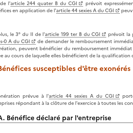
de l'
article 244 quater B du CGI
prévoit expressément
fices en application de l'
article 44 sexies A du CGI
peuve
lus, le 3° du II de l'
article 199 ter B du CGI
prévoit la 
es-0 A du CGI
de demander le remboursement immédiat du
réation, peuvent bénéficier du remboursement immédiat d
e au cours de laquelle elles bénéficient de la qualification 
 Bénéfices susceptibles d'être exonérés
onération prévue à l'
article 44 sexies A du CGI
porte
eprises répondant à la clôture de l'exercice à toutes les con
A. Bénéfice déclaré par l'entreprise