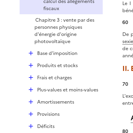
calcul des allégements
Le I 
fiscaux
béné
Chapitre 3 : vente par des
60
personnes physiques
De p
d'énergie d'origine
sexi
photovoltaïque
de c
D
Base d'imposition
anné
é
D
Produits et stocks
II.
p
é
l
D
Frais et charges
p
i
70
é
l
e
D
Plus-values et moins-values
p
i
r
L'ex
é
l
e
D
Amortissements
entr
p
i
r
é
l
e
D
Provisions
p
i
r
é
l
e
D
Déficits
p
i
80
r