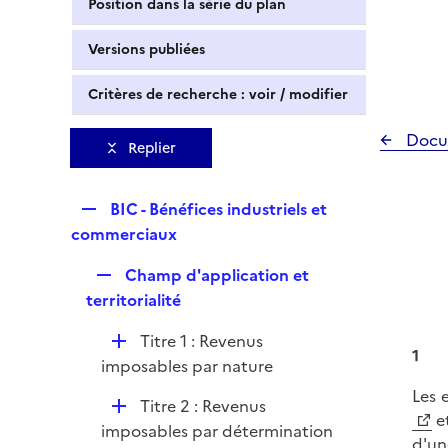
Position dans la série du plan
Versions publiées
Critères de recherche : voir / modifier
Docu
Replier
R
BIC - Bénéfices industriels et
e
commerciaux
p
R
Champ d'application et
l
e
territorialité
i
p
e
D
Titre 1 : Revenus
l
r
1
é
imposables par nature
i
p
e
Les 
D
Titre 2 : Revenus
l
r
et
é
imposables par détermination
i
d'un