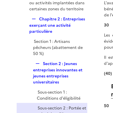
é
ou activités implantées dans
L'av
l
r
p
certaines zones du territoire
béné
i
l
de l
e
R
Chapitre 2 : Entreprises
i
r
e
30
exerçant une activité
e
p
particulière
r
Les 
l
évid
Section 1 : Artisans
i
pour
pêcheurs (abattement de
e
50 %)
r
Il e
R
d'ap
Section 2 : Jeunes
e
entreprises innovantes et
(40)
p
jeunes entreprises
l
universitaires
i
Sous-section 1 :
e
Conditions d'éligibilité
r
50
Sous-section 2 : Portée et