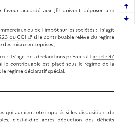
R
e faveur accordé aux JEI doivent déposer une
e
D
m
e
mmerciaux ou de l'impôt sur les sociétés : il s'agit
o
s
 223 du CGI
si le contribuable relève du régime
n
c
e des micro-entreprises ;
t
e
e
: il s'agit des déclarations prévues à l'
article 97
n
r
si le contribuable est placé sous le régime de la
d
e
 le régime déclaratif spécial.
r
n
e
h
e
a
n
u
b
t
a
d
s qui auraient été imposés si les dispositions de
s
e
es, c'est-à-dire après déduction des déficits
d
l
e
a