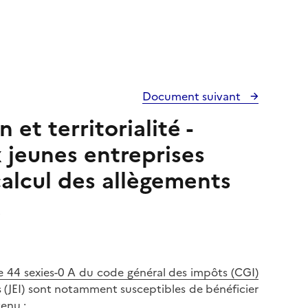
Document suivant
et territorialité -
x jeunes entreprises
calcul des allègements
x
le 44 sexies-0 A du code général des impôts (CGI)
s (JEI) sont notamment susceptibles de bénéficier
venu :