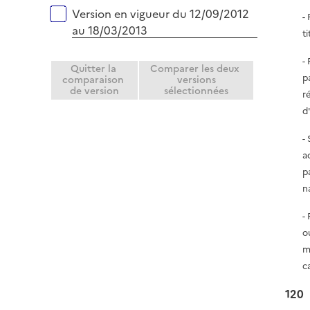
Version en vigueur du 12/09/2012
-
au 18/03/2013
t
-
Quitter la
Comparer les deux
p
comparaison
versions
de version
sélectionnées
r
d
-
a
p
n
-
o
m
c
120