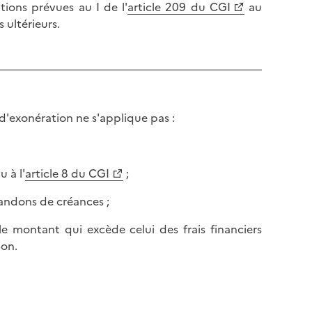
l
tions prévues au I de l'
article 209 du CGI
au
p
a
 ultérieurs.
a
p
g
a
e
g
e
 d'exonération ne s'applique pas :
 à l'
article 8 du CGI
;
bandons de créances ;
le montant qui excède celui des frais financiers
ion.