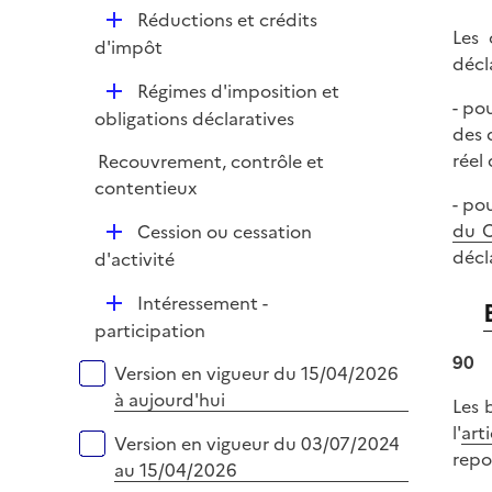
é
l
e
D
Réductions et crédits
p
i
Les 
r
é
d'impôt
l
e
décl
p
i
r
D
Régimes d'imposition et
l
e
- po
é
obligations déclaratives
i
r
des 
p
e
réel 
Recouvrement, contrôle et
l
r
contentieux
i
- po
e
D
du 
Cession ou cessation
r
é
décl
d'activité
p
D
Intéressement -
l
é
participation
i
p
90
e
Versions sur la période
Version en vigueur du 15/04/2026
l
r
à aujourd'hui
Les 
i
l'
art
e
Version en vigueur du 03/07/2024
repo
r
au 15/04/2026