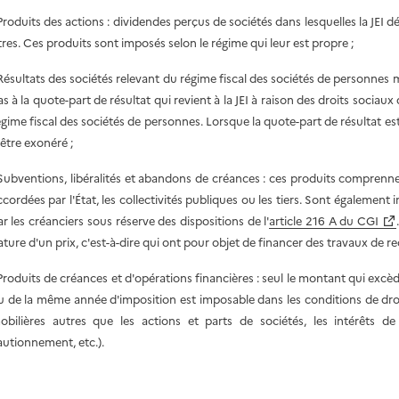
 Produits des actions : dividendes perçus de sociétés dans lesquelles la JEI dé
itres. Ces produits sont imposés selon le régime qui leur est propre ;
 Résultats des sociétés relevant du régime fiscal des sociétés de personnes 
as à la quote-part de résultat qui revient à la JEI à raison des droits socia
égime fiscal des sociétés de personnes. Lorsque la quote-part de résultat est 
'être exonéré ;
 Subventions, libéralités et abandons de créances : ces produits comprenne
ccordées par l'État, les collectivités publiques ou les tiers. Sont également 
ar les créanciers sous réserve des dispositions de l'
article 216 A du CGI
ature d'un prix, c'est-à-dire qui ont pour objet de financer des travaux de r
 Produits de créances et d'opérations financières : seul le montant qui exc
u de la même année d'imposition est imposable dans les conditions de dr
obilières autres que les actions et parts de sociétés, les intérêts de
autionnement, etc.).