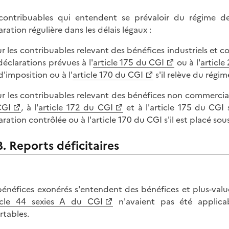
contribuables qui entendent se prévaloir du régime d
aration régulière dans les délais légaux :
ur les contribuables relevant des bénéfices industriels et co
déclarations prévues à l'
article 175 du CGI
ou à l'
article
d'imposition ou à l'
article 170 du CGI
s'il relève du régim
ur les contribuables relevant des bénéfices non commerciaux 
CGI
, à l'
article 172 du CGI
et à l'article 175 du CGI 
aration contrôlée ou à l'article 170 du CGI s'il est placé sous
B. Reports déficitaires
bénéfices exonérés s'entendent des bénéfices et plus-value
icle 44 sexies A du CGI
n'avaient pas été applicabl
rtables.