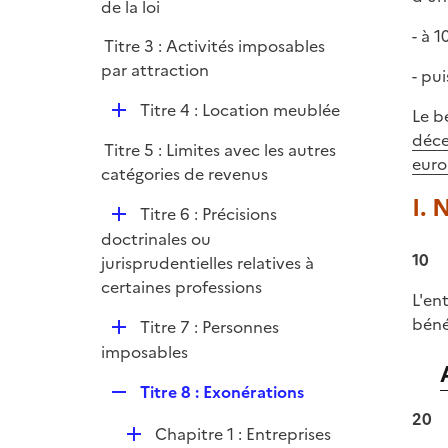
p
de la loi
e
l
r
- à 
Titre 3 : Activités imposables
i
par attraction
- pui
e
r
D
Titre 4 : Location meublée
Le b
é
déce
Titre 5 : Limites avec les autres
p
euro
catégories de revenus
l
I. 
i
D
Titre 6 : Précisions
e
é
doctrinales ou
r
10
p
jurisprudentielles relatives à
l
certaines professions
L'en
i
béné
D
Titre 7 : Personnes
e
é
imposables
r
p
R
Titre 8 : Exonérations
l
e
20
i
D
Chapitre 1 : Entreprises
p
e