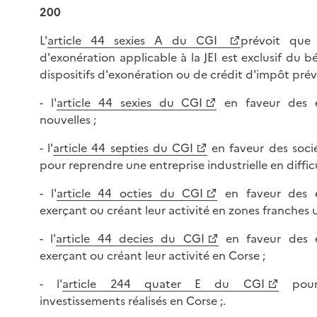
200
L'
article 44 sexies A du CGI
prévoit que
d'exonération applicable à la JEI est exclusif du b
dispositifs d'exonération ou de crédit d'impôt prév
- l'
article 44 sexies du CGI
en faveur des e
nouvelles ;
- l'
article 44 septies du CGI
en faveur des soci
pour reprendre une entreprise industrielle en diffic
- l'
article 44 octies du CGI
en faveur des e
exerçant ou créant leur activité en zones franches u
- l'
article 44 decies du CGI
en faveur des e
exerçant ou créant leur activité en Corse ;
- l'
article 244 quater E du CGI
pour 
investissements réalisés en Corse ;.