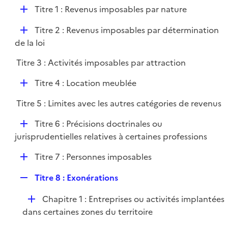
l
D
Titre 1 : Revenus imposables par nature
p
i
é
l
e
D
Titre 2 : Revenus imposables par détermination
p
i
r
é
de la loi
l
e
p
i
r
Titre 3 : Activités imposables par attraction
l
e
i
r
D
Titre 4 : Location meublée
e
é
r
Titre 5 : Limites avec les autres catégories de revenus
p
l
D
Titre 6 : Précisions doctrinales ou
i
é
jurisprudentielles relatives à certaines professions
e
p
r
D
Titre 7 : Personnes imposables
l
é
i
R
Titre 8 : Exonérations
p
e
e
l
r
D
Chapitre 1 : Entreprises ou activités implantées
p
i
é
dans certaines zones du territoire
l
e
p
i