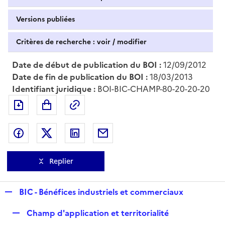
Versions publiées
Critères de recherche : voir / modifier
Date de début de publication du BOI :
12/09/2012
Date de fin de publication du BOI :
18/03/2013
Identifiant juridique :
BOI-BIC-CHAMP-80-20-20-20
Exporter le document au format pdf
Permalien : adresse web de ce doc
Partager sur Facebook
Partager sur Twitter
Partager sur LinkedIn
Partager par messagerie
Replier
R
BIC - Bénéfices industriels et commerciaux
e
R
Champ d'application et territorialité
p
e