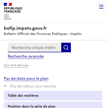
RÉPUBLIQUE
FRANÇAISE
bofip.impots.gouv.fr
Bulletin Officiel des Finances Publiques - Impôts
Recherche simple (références, mots clés, partie du titre
Formulaire
Rechercher
de
Recherche avancée
recherche
Voir le fil d'Ariane
Pas de date pour le plan
Pas de retour aux rescrits
Table des matières
Position dans la série du plan