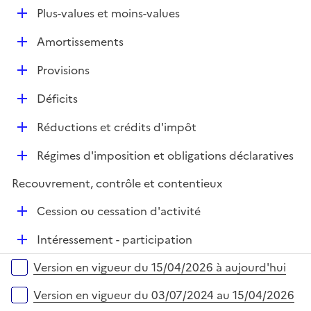
é
l
e
D
Plus-values et moins-values
p
i
r
é
l
e
D
Amortissements
p
i
r
é
l
e
D
Provisions
p
i
r
é
l
e
D
Déficits
p
i
r
é
l
e
D
Réductions et crédits d'impôt
p
i
r
é
l
e
D
Régimes d'imposition et obligations déclaratives
p
i
r
é
l
e
Recouvrement, contrôle et contentieux
p
i
r
l
e
D
Cession ou cessation d'activité
i
r
é
e
D
Intéressement - participation
p
r
é
l
Versions sur la période
Version en vigueur du 15/04/2026 à aujourd'hui
p
i
l
e
Version en vigueur du 03/07/2024 au 15/04/2026
i
r