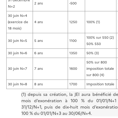
31 décembre
2 ans
-500
N+2
30 juin N+4
(exercice de
4 ans
1250
100% (1)
18 mois)
100% sur 550 (2)
30 juin N+5
5 ans
1100
50% 550
30 juin N+6
6 ans
1350
50% (3)
50% sur 800
30 juin N+7
7 ans
1600
imposition totale
sur 800 (4)
30 juin N+8
8 ans
1700
Imposition totale
(1) depuis sa création, la JEI aura bénéficié d
mois d’exonération à 100 % du 01/01/N+1
31/12/N+1, puis de dix-huit mois d’exonérati
100 % du 01/01/N+3 au 30/06/N+4.