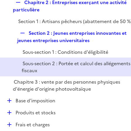
r
R
Chapitre 2 : Entreprises exerçant une activité
l
e
e
particulière
i
r
p
e
Section 1 : Artisans pêcheurs (abattement de 50 %
l
r
i
R
Section 2 : Jeunes entreprises innovantes et
e
e
jeunes entreprises universitaires
r
p
Sous-section 1 : Conditions d'éligibilité
l
i
Sous-section 2 : Portée et calcul des allégements
e
fiscaux
r
Chapitre 3 : vente par des personnes physiques
d'énergie d'origine photovoltaïque
D
Base d'imposition
é
D
Produits et stocks
p
é
l
D
Frais et charges
p
i