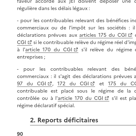
faveur accordé aux JEI doivent déposer une d
régulière dans les délais légaux :
- pour les contribuables relevant des bénéfices ind
commerciaux ou de l'impôt sur les sociétés : il
déclarations prévues aux
articles 175 du CGI
CGI
si le contribuable relève du régime réel d'im
à l'
article 170 du CGI
s'il relève du régime 
entreprises ;
- pour les contribuables relevant des béné
commerciaux : il s'agit des déclarations prévues
97 du CGI
,
172 du CGI
et
175 du C
contribuable est placé sous le régime de la d
contrôlée ou à l'
article 170 du CGI
s'il est pl
régime déclaratif spécial.
2. Reports déficitaires
90