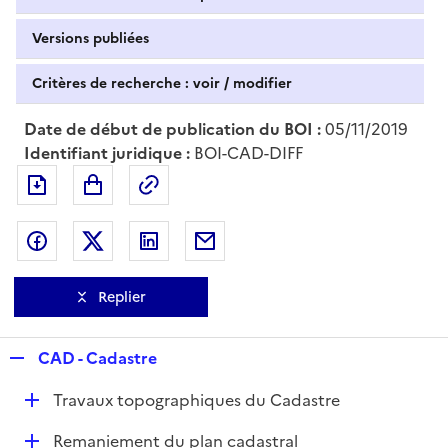
Versions publiées
Critères de recherche : voir / modifier
Date de début de publication du BOI :
05/11/2019
Identifiant juridique :
BOI-CAD-DIFF
Exporter le document au format pdf
Permalien : adresse web de ce doc
Partager sur Facebook
Partager sur Twitter
Partager sur LinkedIn
Partager par messagerie
Replier
R
CAD - Cadastre
e
D
Travaux topographiques du Cadastre
p
é
l
D
Remaniement du plan cadastral
p