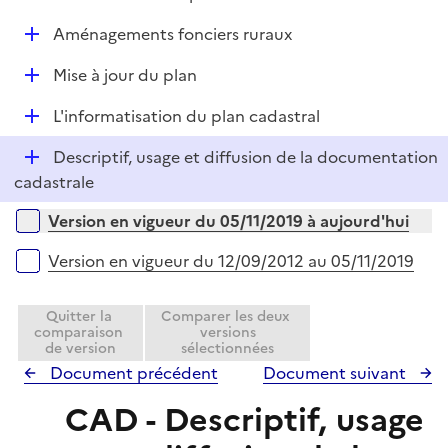
i
é
l
e
D
Aménagements fonciers ruraux
p
i
r
é
l
e
D
Mise à jour du plan
p
i
r
é
l
e
D
L'informatisation du plan cadastral
p
i
r
é
l
e
D
Descriptif, usage et diffusion de la documentation
p
i
r
é
cadastrale
l
e
p
i
r
Versions sur la période
Version en vigueur du 05/11/2019 à aujourd'hui
l
e
i
r
Version en vigueur du 12/09/2012 au 05/11/2019
e
r
Quitter la
Comparer les deux
comparaison
versions
de version
sélectionnées
Document précédent
Document suivant
CAD - Descriptif, usage