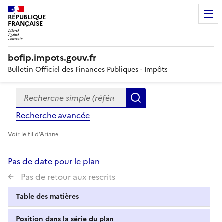
RÉPUBLIQUE
FRANÇAISE
bofip.impots.gouv.fr
Bulletin Officiel des Finances Publiques - Impôts
Recherche simple (références, mots clés, partie du titre
Formulaire
Rechercher
de
Recherche avancée
recherche
Voir le fil d'Ariane
Pas de date pour le plan
Pas de retour aux rescrits
Table des matières
Position dans la série du plan