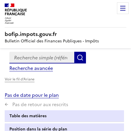
RÉPUBLIQUE
FRANÇAISE
bofip.impots.gouv.fr
Bulletin Officiel des Finances Publiques - Impôts
Recherche simple (références, mots clés, partie du titre
Formulaire
Rechercher
de
Recherche avancée
recherche
Voir le fil d'Ariane
Pas de date pour le plan
Pas de retour aux rescrits
Table des matières
Position dans la série du plan