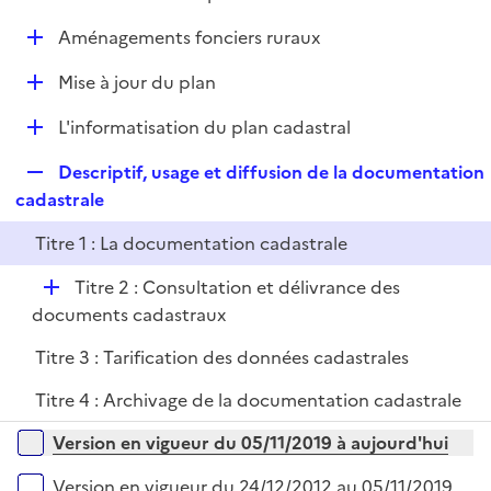
i
é
l
e
D
Aménagements fonciers ruraux
p
i
r
é
l
e
D
Mise à jour du plan
p
i
r
é
l
e
D
L'informatisation du plan cadastral
p
i
r
é
l
e
R
Descriptif, usage et diffusion de la documentation
p
i
r
e
cadastrale
l
e
p
i
r
Titre 1 : La documentation cadastrale
l
e
i
r
D
Titre 2 : Consultation et délivrance des
e
é
documents cadastraux
r
p
Titre 3 : Tarification des données cadastrales
l
i
Titre 4 : Archivage de la documentation cadastrale
e
Versions sur la période
Version en vigueur du 05/11/2019 à aujourd'hui
r
Version en vigueur du 24/12/2012 au 05/11/2019