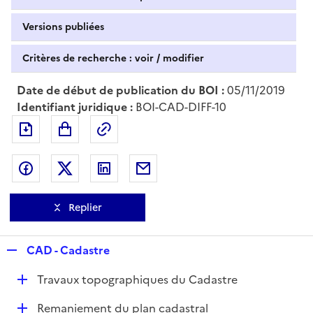
Versions publiées
Critères de recherche : voir / modifier
Date de début de publication du BOI :
05/11/2019
Identifiant juridique :
BOI-CAD-DIFF-10
Exporter le document au format pdf
Permalien : adresse web de ce doc
Partager sur Facebook
Partager sur Twitter
Partager sur LinkedIn
Partager par messagerie
Replier
R
CAD - Cadastre
e
D
Travaux topographiques du Cadastre
p
é
l
D
Remaniement du plan cadastral
p