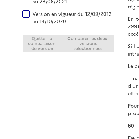
au 23/06/2021
règl
Version en vigueur du 12/09/2012
En t
au 14/10/2020
2991
excé
Quitter la
Comparer les deux
comparaison
versions
Si l
de version
sélectionnées
intr
Le b
- ma
d'un
ulté
Pour
prop
60
De p