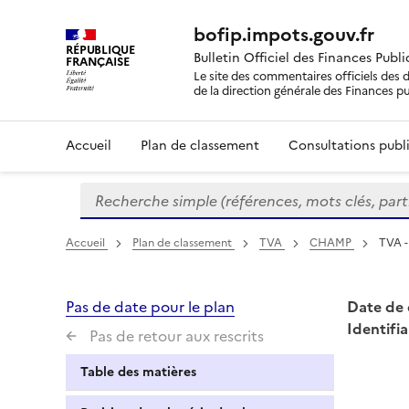
bofip.impots.gouv.fr
RÉPUBLIQUE
Bulletin Officiel des Finances Publ
FRANÇAISE
Le site des commentaires officiels des d
de la direction générale des Finances p
Accueil
Plan de classement
Consultations publi
Recherche simple (références, mots clés, partie 
Formulaire
de
recherche
Accueil
Plan de classement
TVA
CHAMP
TVA -
Pas de date pour le plan
Date de 
Identifia
Pas de retour aux rescrits
Table des matières