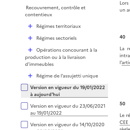
l
Lors
e
Recouvrement, contrôle et
i
un a
r
contentieux
e
r
D
Régimes territoriaux
é
40
D
Régimes sectoriels
p
é
l
La r
D
Opérations concourant à la
p
i
intr
é
production ou à la livraison
l
e
l’
art
p
d'immeubles
i
r
l
e
D
Régime de l’assujetti unique
i
r
é
e
Versions sur la période
Version en vigueur du 19/01/2022
p
r
à aujourd'hui
l
i
50
Version en vigueur du 23/06/2021
e
au 19/01/2022
Le r
r
CEE 
Version en vigueur du 14/10/2020
règl