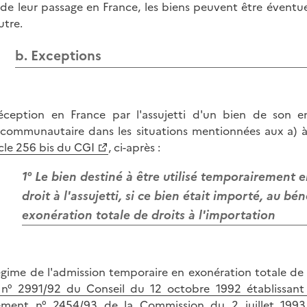
 de leur passage en France, les biens peuvent être évent
utre.
b. Exceptions
éception en France par l'assujetti d'un bien de son en
acommunautaire dans les situations mentionnées aux a) à d
icle 256
bis
du CGI
, ci-après :
1° Le bien destiné à être utilisé temporairement e
droit à l'assujetti, si ce bien était importé, au b
exonération totale de droits à l'importation
égime de l'admission temporaire en exonération totale de d
n° 2991/92 du Conseil du 12 octobre 1992 établissan
ement n° 2454/93 de la Commission du 2 juillet 1993 f