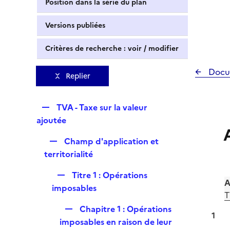
Position dans la série du plan
Versions publiées
Critères de recherche : voir / modifier
Docu
Replier
R
TVA - Taxe sur la valeur
e
ajoutée
p
R
Champ d'application et
l
e
territorialité
i
p
e
R
Titre 1 : Opérations
l
r
A
e
imposables
i
T
p
e
R
Chapitre 1 : Opérations
l
r
1
e
imposables en raison de leur
i