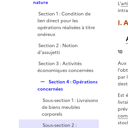
p
nature
e
L'
art
l
r
intr
Section 1 : Condition de
i
lien direct pour les
I. 
e
opérations réalisées à titre
r
onéreux
Section 2 : Notion
10
d'assujetti
Aux 
Section 3 : Activités
l'ob
économiques concernées
par 
R
Section 4 : Opérations
dest
e
concernées
p
Est 
Sous-section 1 : Livraisons
l
livr
de biens meubles
i
prév
corporels
e
comm
r
stoc
Sous-section 2 :