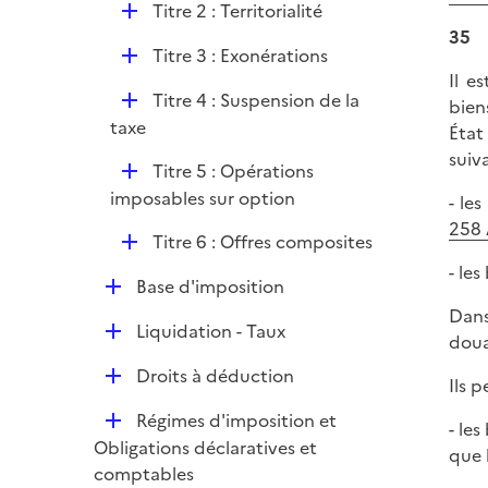
e
D
Titre 2 : Territorialité
r
é
35
D
Titre 3 : Exonérations
p
é
Il e
l
D
Titre 4 : Suspension de la
p
bien
i
é
taxe
l
État
e
p
i
suiv
r
D
Titre 5 : Opérations
l
e
é
imposables sur option
- le
i
r
p
258 
e
D
Titre 6 : Offres composites
l
r
é
- les
i
D
Base d'imposition
p
e
é
Dans
l
r
D
Liquidation - Taux
p
doua
i
é
l
e
D
Droits à déduction
p
Ils 
i
r
é
l
e
D
Régimes d'imposition et
p
- le
i
r
é
Obligations déclaratives et
l
que 
e
p
comptables
i
r