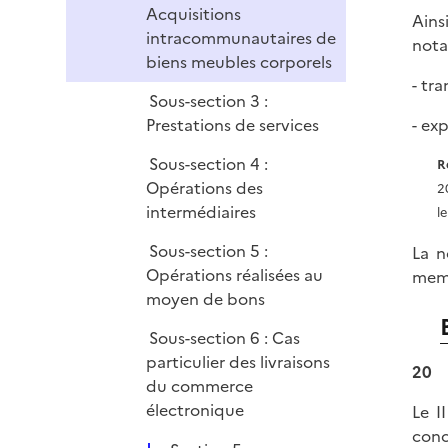
Acquisitions
Ains
intracommunautaires de
nota
biens meubles corporels
- tr
Sous-section 3 :
Prestations de services
- ex
Sous-section 4 :
R
Opérations des
2
intermédiaires
l
Sous-section 5 :
La n
Opérations réalisées au
memb
moyen de bons
Sous-section 6 : Cas
particulier des livraisons
20
du commerce
électronique
Le II
conc