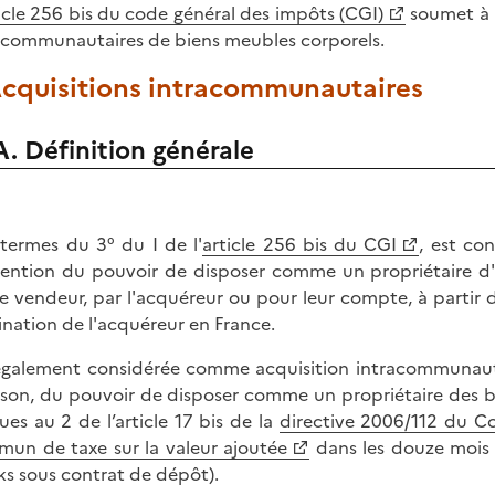
icle 256
bis du code général des impôts (CGI)
soumet à l
acommunautaires de biens meubles corporels.
Acquisitions intracommunautaires
A. Définition générale
termes du 3° du I de l'
article 256 bis du CGI
, est co
tention du pouvoir de disposer comme un propriétaire d
le vendeur, par l'acquéreur ou pour leur compte, à parti
ination de l'acquéreur en France.
également considérée comme acquisition intracommunautaire
aison, du pouvoir de disposer comme un propriétaire des b
ues au 2 de l’article 17 bis de la
directive 2006/112 du C
un de taxe sur la valeur ajoutée
dans les douze mois s
ks sous contrat de dépôt).