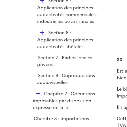
D
Section 5 :
é
Application des principes
p
aux activités commerciales,
l
industrielles ou artisanales
i
D
Section 6 :
e
é
Application des principes
r
p
aux activités libérales
l
Section 7 : Radios locales
i
30
privées
e
Est 
r
Section 8 : Coproductions
bien
audiovisuelles
Le b
D
Chapitre 2 : Opérations
impo
é
imposables par disposition
p
Il s
expresse de la loi
l
Chapitre 3 : Importations
Cett
i
TVA-