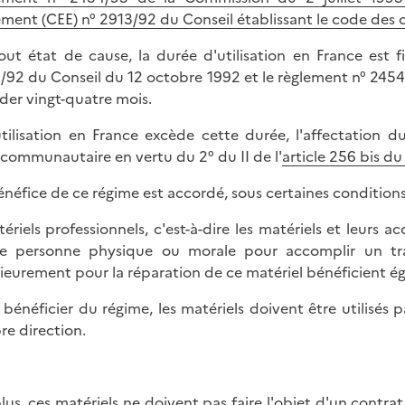
ement (CEE) n° 2913/92 du Conseil établissant le code d
out état de cause, la durée d'utilisation en France est
/92 du Conseil du 12 octobre 1992 et le règlement n° 2454
der vingt-quatre mois.
'utilisation en France excède cette durée, l'affectation 
acommunautaire en vertu du 2° du II de l'
article 256 bis d
énéfice de ce régime est accordé, sous certaines conditions,
tériels professionnels, c'est-à-dire les matériels et leurs a
e personne physique ou morale pour accomplir un trav
rieurement pour la réparation de ce matériel bénéficient 
 bénéficier du régime, les matériels doivent être utilisés 
re direction.
lus, ces matériels ne doivent pas faire l'objet d'un contra