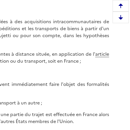
R
e
D
ilées à des acquisitions intracommunautaires de
m
e
xpéditions et les transports de biens à partir d'un
o
s
ujetti ou pour son compte, dans les hypothèses
n
c
t
e
e
entes à distance située, en application de l'
article
n
r
tion ou du transport, soit en France ;
d
e
r
n
e
h
e
vent immédiatement faire l'objet des formalités
a
n
u
b
t
nsport à un autre ;
a
d
s
e
 une partie du trajet est effectuée en France alors
d
l
 d'autres États membres de l'Union.
e
a