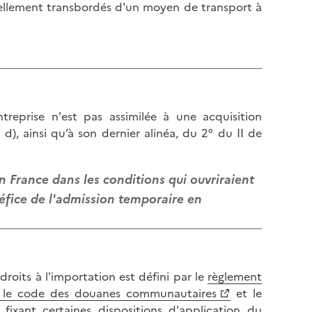
l
uellement transbordés d'un moyen de transport à
p
a
a
p
g
a
e
g
e
treprise n'est pas assimilée à une acquisition
), ainsi qu’à son dernier alinéa, du 2° du II de
n France dans les conditions qui ouvriraient
énéfice de l'admission temporaire en
roits à l'importation est défini par le
règlement
t le code des douanes communautaires
et le
ixant certaines dispositions d'application du