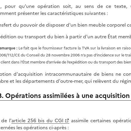
i, pour qu'une opération soit, au sens de ce texte, 
mment présenter les caractéristiques suivantes :
ansfert du pouvoir de disposer d'un bien meuble corporel c
pédition ou transport du bien à partir d'un autre État memb
emarque :
Le fait que le fournisseur facture la TVA sur la livraison en rais
006/112/CE du Conseil du 28 novembre 2006 n’a pas d’incidence sur le tra
e client dans l’État membre d’arrivée de l’expédition ou du transport des bien
otion d'acquisition intracommunautaire de biens ne co
re et les départements d'outre-mer, qui relèvent du régi
B. Opérations assimilées à une acquisiti
 de l'
article 256 bis du CGI
assimile certaines opérat
ernées les opérations ci-après :