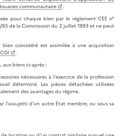
es douanes communautaire
.
 fixée pour chaque bien par le règlement CEE n°
/93 de la Commission du 2 juillet 1993 et ne peut
du bien considéré est assimilée à une acquisition
u CGI
.
 aux biens ci-après :
ccessoires nécessaires à l'exercice de la profession
ail déterminé. Les pièces détachées utilisées
également des avantages du régime.
par l'assujetti d'un autre État membre, ou sous sa
t de location ou d'un contrat similaire auquel une