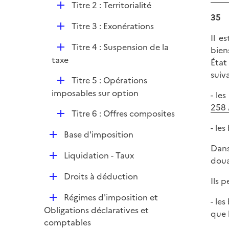
e
D
Titre 2 : Territorialité
r
é
35
D
Titre 3 : Exonérations
p
é
Il e
l
D
Titre 4 : Suspension de la
p
bien
i
é
taxe
l
État
e
p
i
suiv
r
D
Titre 5 : Opérations
l
e
é
imposables sur option
- le
i
r
p
258 
e
D
Titre 6 : Offres composites
l
r
é
- les
i
D
Base d'imposition
p
e
é
Dans
l
r
D
Liquidation - Taux
p
doua
i
é
l
e
D
Droits à déduction
p
Ils 
i
r
é
l
e
D
Régimes d'imposition et
p
- le
i
r
é
Obligations déclaratives et
l
que 
e
p
comptables
i
r