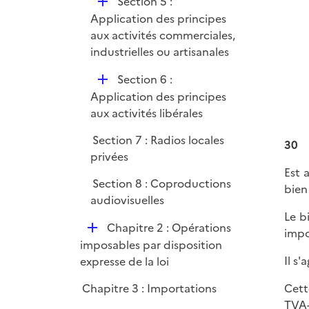
D
Section 5 :
é
Application des principes
p
aux activités commerciales,
l
industrielles ou artisanales
i
D
Section 6 :
e
é
Application des principes
r
p
aux activités libérales
l
Section 7 : Radios locales
i
30
privées
e
Est 
r
Section 8 : Coproductions
bien
audiovisuelles
Le b
D
Chapitre 2 : Opérations
impo
é
imposables par disposition
p
Il s
expresse de la loi
l
Chapitre 3 : Importations
Cett
i
TVA-