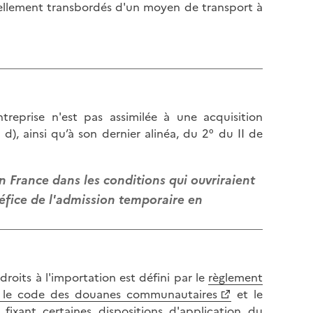
l
uellement transbordés d'un moyen de transport à
p
a
a
p
g
a
e
g
e
treprise n'est pas assimilée à une acquisition
), ainsi qu’à son dernier alinéa, du 2° du II de
n France dans les conditions qui ouvriraient
énéfice de l'admission temporaire en
roits à l'importation est défini par le
règlement
t le code des douanes communautaires
et le
ixant certaines dispositions d'application du