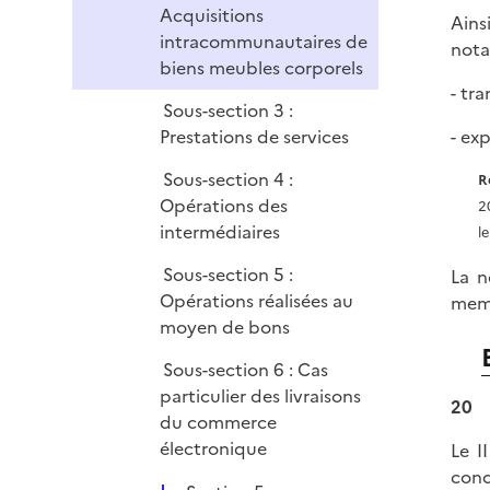
Acquisitions
Ains
intracommunautaires de
nota
biens meubles corporels
- tr
Sous-section 3 :
Prestations de services
- ex
Sous-section 4 :
R
Opérations des
2
intermédiaires
l
Sous-section 5 :
La n
Opérations réalisées au
memb
moyen de bons
Sous-section 6 : Cas
particulier des livraisons
20
du commerce
électronique
Le II
conc