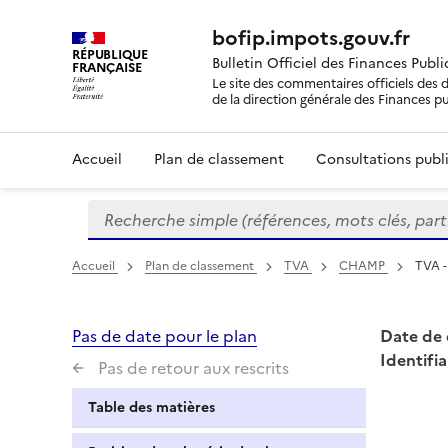
bofip.impots.gouv.fr
RÉPUBLIQUE
Bulletin Officiel des Finances Publ
FRANÇAISE
Le site des commentaires officiels des d
de la direction générale des Finances p
Accueil
Plan de classement
Consultations publi
Recherche simple (références, mots clés, partie 
Formulaire
de
recherche
Accueil
Plan de classement
TVA
CHAMP
TVA -
Pas de date pour le plan
Date de 
Identifia
Pas de retour aux rescrits
Table des matières