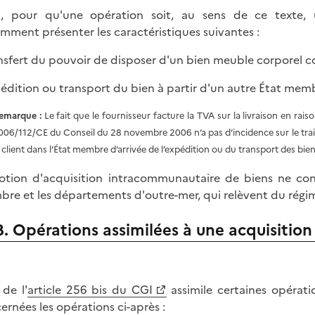
i, pour qu'une opération soit, au sens de ce texte, 
mment présenter les caractéristiques suivantes :
ansfert du pouvoir de disposer d'un bien meuble corporel c
pédition ou transport du bien à partir d'un autre État memb
emarque :
Le fait que le fournisseur facture la TVA sur la livraison en rais
006/112/CE du Conseil du 28 novembre 2006 n’a pas d’incidence sur le tra
e client dans l’État membre d’arrivée de l’expédition ou du transport des bien
otion d'acquisition intracommunautaire de biens ne co
re et les départements d'outre-mer, qui relèvent du régi
B. Opérations assimilées à une acquisiti
 de l'
article 256 bis du CGI
assimile certaines opérat
ernées les opérations ci-après :