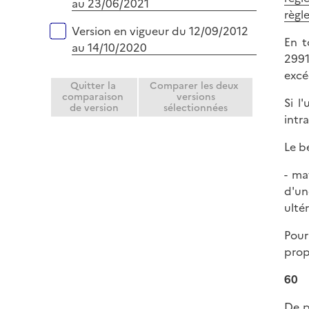
au 23/06/2021
règl
Version en vigueur du 12/09/2012
En t
au 14/10/2020
2991
excé
Quitter la
Comparer les deux
comparaison
versions
Si l
de version
sélectionnées
intr
Le b
- ma
d'un
ulté
Pour
prop
60
De p