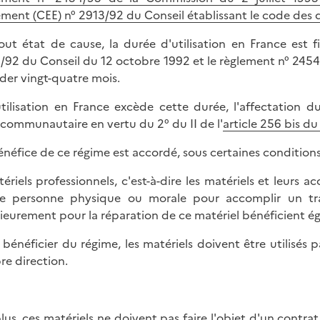
ement (CEE) n° 2913/92 du Conseil établissant le code d
out état de cause, la durée d'utilisation en France est
/92 du Conseil du 12 octobre 1992 et le règlement n° 2454
der vingt-quatre mois.
'utilisation en France excède cette durée, l'affectation 
acommunautaire en vertu du 2° du II de l'
article 256 bis d
énéfice de ce régime est accordé, sous certaines conditions,
tériels professionnels, c'est-à-dire les matériels et leurs a
e personne physique ou morale pour accomplir un trav
rieurement pour la réparation de ce matériel bénéficient 
 bénéficier du régime, les matériels doivent être utilisés 
re direction.
lus, ces matériels ne doivent pas faire l'objet d'un contra