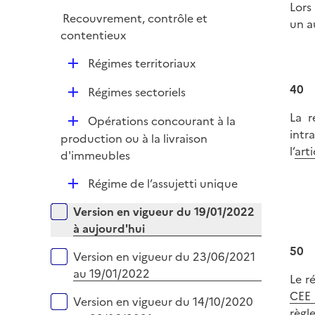
l
Lors
e
Recouvrement, contrôle et
i
un a
r
contentieux
e
r
D
Régimes territoriaux
é
40
D
Régimes sectoriels
p
é
l
La r
D
Opérations concourant à la
p
i
intr
é
production ou à la livraison
l
e
l’
art
p
d'immeubles
i
r
l
e
D
Régime de l’assujetti unique
i
r
é
e
Versions sur la période
Version en vigueur du 19/01/2022
p
r
à aujourd'hui
l
i
50
Version en vigueur du 23/06/2021
e
au 19/01/2022
Le r
r
CEE 
Version en vigueur du 14/10/2020
règl