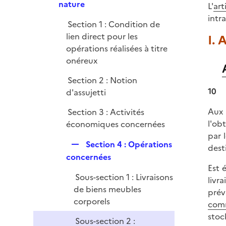
p
nature
e
L'
art
l
r
intr
Section 1 : Condition de
i
lien direct pour les
I. 
e
opérations réalisées à titre
r
onéreux
Section 2 : Notion
10
d'assujetti
Aux 
Section 3 : Activités
l'ob
économiques concernées
par 
R
Section 4 : Opérations
dest
e
concernées
p
Est 
Sous-section 1 : Livraisons
l
livr
de biens meubles
i
prév
corporels
e
comm
r
stoc
Sous-section 2 :