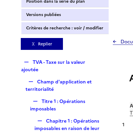
Position dans la série du plan
Versions publiées
Critères de recherche : voir / modifier
Docu
Replier
R
TVA - Taxe sur la valeur
e
ajoutée
p
R
Champ d'application et
l
e
territorialité
i
p
e
R
Titre 1 : Opérations
l
r
A
e
imposables
i
T
p
e
R
Chapitre 1 : Opérations
l
r
1
e
imposables en raison de leur
i