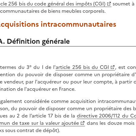
icle 256
bis du code général des impôts (CGI)
soumet à l
acommunautaires de biens meubles corporels.
Acquisitions intracommunautaires
A. Définition générale
termes du 3° du I de l'
article 256 bis du CGI
, est co
tention du pouvoir de disposer comme un propriétaire d
le vendeur, par l'acquéreur ou pour leur compte, à parti
ination de l'acquéreur en France.
également considérée comme acquisition intracommunautaire
aison, du pouvoir de disposer comme un propriétaire des b
ues au 2 de l’article 17 bis de la
directive 2006/112 du C
un de taxe sur la valeur ajoutée
dans les douze mois s
ks sous contrat de dépôt).