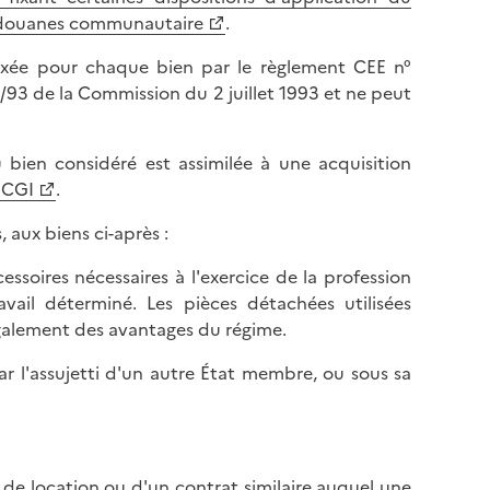
es douanes communautaire
.
 fixée pour chaque bien par le règlement CEE n°
/93 de la Commission du 2 juillet 1993 et ne peut
du bien considéré est assimilée à une acquisition
u CGI
.
 aux biens ci-après :
ccessoires nécessaires à l'exercice de la profession
ail déterminé. Les pièces détachées utilisées
également des avantages du régime.
par l'assujetti d'un autre État membre, ou sous sa
t de location ou d'un contrat similaire auquel une