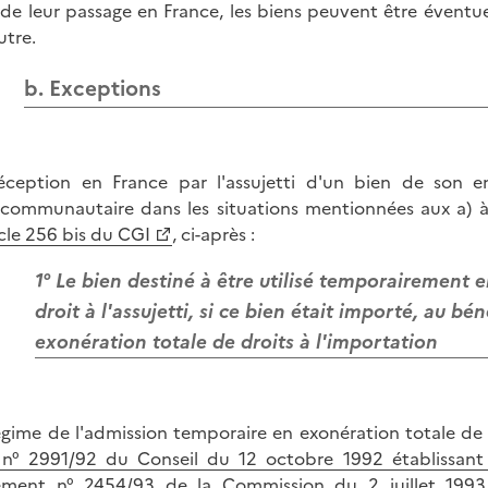
 de leur passage en France, les biens peuvent être évent
utre.
b. Exceptions
éception en France par l'assujetti d'un bien de son en
acommunautaire dans les situations mentionnées aux a) à d
icle 256
bis
du CGI
, ci-après :
1° Le bien destiné à être utilisé temporairement e
droit à l'assujetti, si ce bien était importé, au b
exonération totale de droits à l'importation
égime de l'admission temporaire en exonération totale de d
n° 2991/92 du Conseil du 12 octobre 1992 établissan
ement n° 2454/93 de la Commission du 2 juillet 1993 f