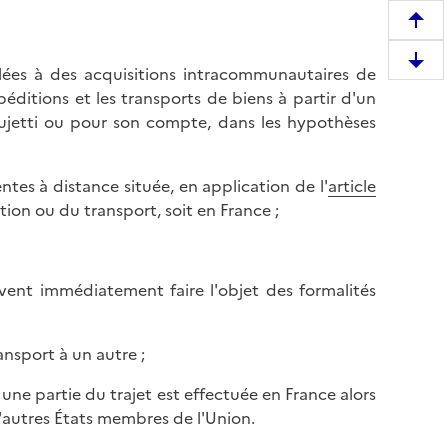
R
e
D
ilées à des acquisitions intracommunautaires de
m
e
xpéditions et les transports de biens à partir d'un
o
s
ujetti ou pour son compte, dans les hypothèses
n
c
t
e
e
entes à distance située, en application de l'
article
n
r
tion ou du transport, soit en France ;
d
e
r
n
e
h
e
vent immédiatement faire l'objet des formalités
a
n
u
b
t
nsport à un autre ;
a
d
s
e
 une partie du trajet est effectuée en France alors
d
l
 d'autres États membres de l'Union.
e
a