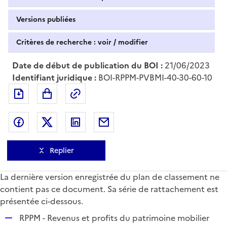
Versions publiées
Critères de recherche : voir / modifier
Date de début de publication du BOI :
21/06/2023
Identifiant juridique :
BOI-RPPM-PVBMI-40-30-60-10
Exporter le document au format pdf
Permalien : adresse web de ce doc
Partager sur Facebook
Partager sur Twitter
Partager sur LinkedIn
Partager par messagerie
Replier
La dernière version enregistrée du plan de classement ne
contient pas ce document. Sa série de rattachement est
présentée ci-dessous.
R
RPPM - Revenus et profits du patrimoine mobilier