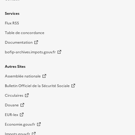
Services
Flux RSS
Table de concordance
Documentation
bofip-archives.impots.gouv.fr
Autres Sites
Assemblée nationale
Bulletin Officiel de la Sécurité Sociale
Circulaires
Douane
EUR-lex
Economie.gouv.fr
Impots.gouv.fr