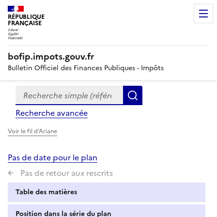
RÉPUBLIQUE
FRANÇAISE
bofip.impots.gouv.fr
Bulletin Officiel des Finances Publiques - Impôts
Recherche simple (références, mots clés, partie du titre
Formulaire
Rechercher
de
Recherche avancée
recherche
Voir le fil d'Ariane
Pas de date pour le plan
Pas de retour aux rescrits
Table des matières
Position dans la série du plan