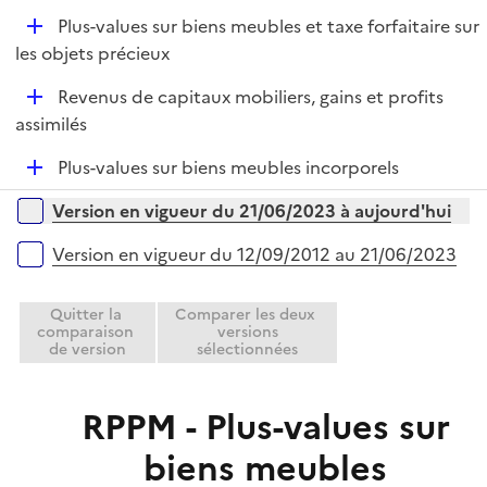
e
D
Plus-values sur biens meubles et taxe forfaitaire sur
p
é
les objets précieux
l
p
i
D
Revenus de capitaux mobiliers, gains et profits
l
e
é
assimilés
i
r
p
e
D
Plus-values sur biens meubles incorporels
l
r
é
i
Versions sur la période
Version en vigueur du 21/06/2023 à aujourd'hui
p
e
l
r
Version en vigueur du 12/09/2012 au 21/06/2023
i
e
Quitter la
Comparer les deux
r
comparaison
versions
de version
sélectionnées
RPPM - Plus-values sur
biens meubles