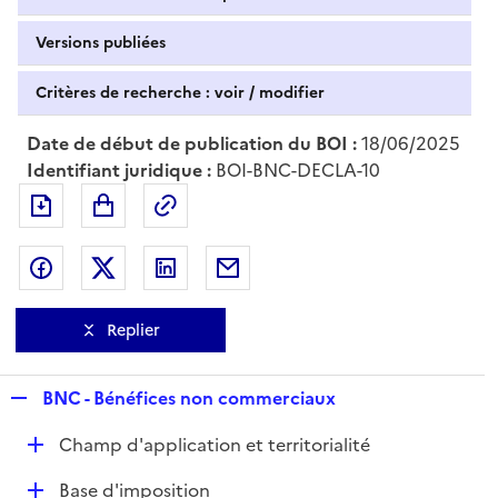
Versions publiées
Critères de recherche : voir / modifier
Date de début de publication du BOI :
18/06/2025
Identifiant juridique :
BOI-BNC-DECLA-10
Exporter le document au format pdf
Permalien : adresse web de ce doc
Partager sur Facebook
Partager sur Twitter
Partager sur LinkedIn
Partager par messagerie
Replier
R
BNC - Bénéfices non commerciaux
e
D
Champ d'application et territorialité
p
é
l
D
Base d'imposition
p