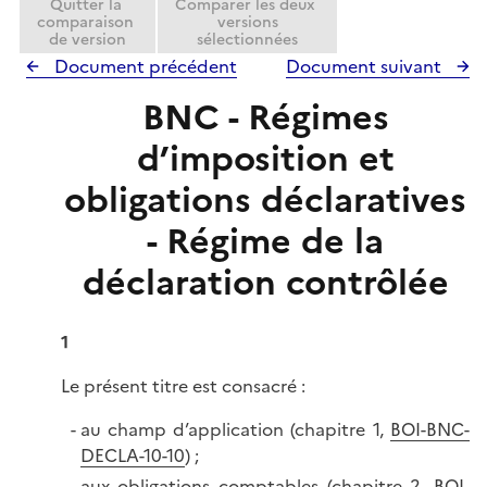
Quitter la
Comparer les deux
comparaison
versions
de version
sélectionnées
Document précédent
Document suivant
BNC - Régimes
d’imposition et
obligations déclaratives
- Régime de la
déclaration contrôlée
1
Le présent titre est consacré :
au champ d’application (chapitre 1,
BOI-BNC-
DECLA-10-10
) ;
aux obligations comptables (chapitre 2,
BOI-