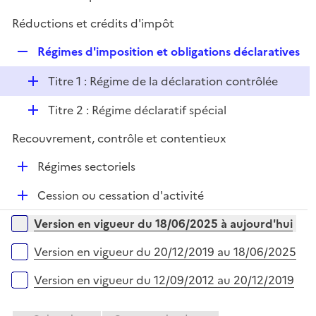
i
é
l
e
Réductions et crédits d'impôt
p
i
r
l
e
R
Régimes d'imposition et obligations déclaratives
i
r
e
e
D
Titre 1 : Régime de la déclaration contrôlée
p
r
é
l
D
Titre 2 : Régime déclaratif spécial
p
i
é
l
e
Recouvrement, contrôle et contentieux
p
i
r
l
e
D
Régimes sectoriels
i
r
é
e
D
Cession ou cessation d'activité
p
r
é
l
Versions sur la période
Version en vigueur du 18/06/2025 à aujourd'hui
p
i
l
e
Version en vigueur du 20/12/2019 au 18/06/2025
i
r
e
Version en vigueur du 12/09/2012 au 20/12/2019
r