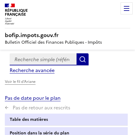
RÉPUBLIQUE
FRANÇAISE
bofip.impots.gouv.fr
Bulletin Officiel des Finances Publiques - Impôts
Recherche simple (références, mots clés, partie du titre
Formulaire
Rechercher
de
Recherche avancée
recherche
Voir le fil d'Ariane
Pas de date pour le plan
Pas de retour aux rescrits
Table des matières
Position dans la série du plan