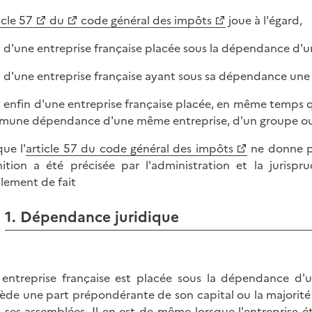
icle 57
du
code général des impôts
joue à l'égard,
it d'une entreprise française placée sous la dépendance d'u
it d'une entreprise française ayant sous sa dépendance une 
it enfin d'une entreprise française placée, en même temps q
une dépendance d'une même entreprise, d'un groupe ou
que l'
article 57 du code général des impôts
ne donne pa
nition a été précisée par l'administration et la juris
lement de fait
1. Dépendance juridique
entreprise française est placée sous la dépendance d'un
ède une part prépondérante de son capital ou la majorité 
 ses assemblées. Il en est de même lorsque l'entreprise étr