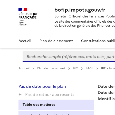
bofip.impots.gouv.fr
RÉPUBLIQUE
Bulletin Officiel des Finances Publ
FRANÇAISE
Le site des commentaires officiels des d
de la direction générale des Finances p
Accueil
Plan de classement
Consultations publi
Recherche simple (références, mots clés, partie 
Formulaire
de
recherche
Accueil
Plan de classement
BIC
BASE
BIC - Bas
Pas de date pour le plan
Date de 
Date de 
Pas de retour aux rescrits
Identifia
Table des matières