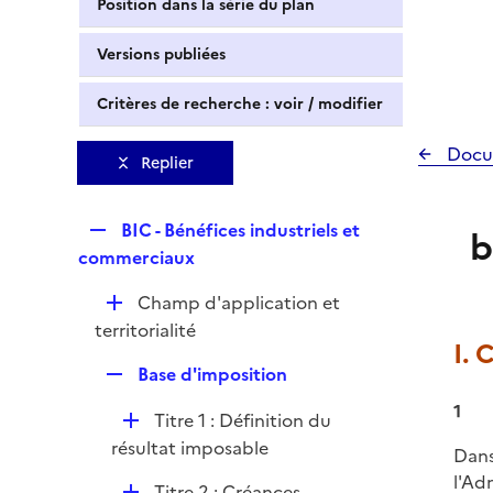
Position dans la série du plan
Versions publiées
Critères de recherche : voir / modifier
Docu
Replier
R
BIC - Bénéfices industriels et
b
e
commerciaux
p
D
Champ d'application et
l
é
territorialité
i
I. 
p
e
R
Base d'imposition
l
r
e
i
1
D
Titre 1 : Définition du
p
e
é
résultat imposable
l
Dans
r
p
i
l'Ad
D
Titre 2 : Créances