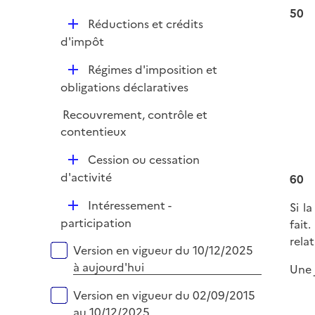
i
r
é
50
l
e
D
Réductions et crédits
p
i
r
é
d'impôt
l
e
p
i
r
D
Régimes d'imposition et
l
e
é
obligations déclaratives
i
r
p
e
Recouvrement, contrôle et
l
r
contentieux
i
e
D
Cession ou cessation
r
é
d'activité
60
p
D
Intéressement -
Si l
l
é
participation
fait
i
p
rela
e
Versions sur la période
Version en vigueur du 10/12/2025
l
r
à aujourd'hui
Une 
i
e
Version en vigueur du 02/09/2015
r
au 10/12/2025