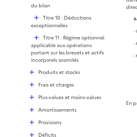
du bilan
dire
D
Titre 10 : Déductions
R
é
exceptionnelles
p
-
D
Titre 11 : Régime optionnel
l
-
é
applicable aux opérations
i
p
portant sur les brevets et actifs
e
-
l
incorporels assimilés
r
i
D
Produits et stocks
e
é
r
D
Frais et charges
p
é
l
D
Plus-values et moins-values
p
i
En p
é
l
e
D
Amortissements
p
i
r
é
l
e
D
Provisions
p
i
r
é
l
e
D
Déficits
p