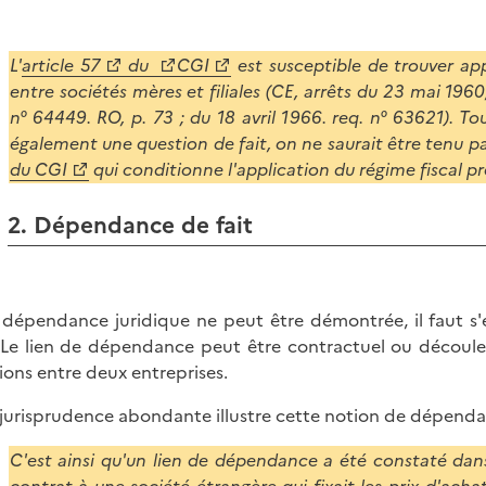
L'
article 57
du
CGI
est susceptible de trouver ap
entre sociétés mères et filiales (CE, arrêts du 23 mai 1960,
n° 64449. RO, p. 73 ; du 18 avril 1966. req. n° 63621). T
également une question de fait, on ne saurait être tenu par 
du CGI
qui conditionne l'application du régime fiscal pr
2. Dépendance de fait
a dépendance juridique ne peut être démontrée, il faut s
. Le lien de dépendance peut être contractuel ou découler
tions entre deux entreprises.
jurisprudence abondante illustre cette notion de dépendan
C'est ainsi qu'un lien de dépendance a été constaté dans 
contrat à une société étrangère qui fixait les prix d'acha