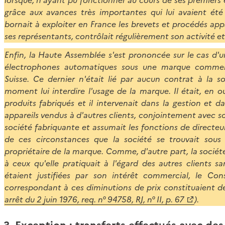
lorsque, n'ayant pu fonctionner au cours de ses premiers 
grâce aux avances très importantes qui lui avaient été 
bornait à exploiter en France les brevets et procédés app
ses représentants, contrôlait régulièrement son activité et
Enfin, la Haute Assemblée s'est prononcée sur le cas d'u
électrophones automatiques sous une marque commerci
Suisse. Ce dernier n'était lié par aucun contrat à la s
moment lui interdire l'usage de la marque. Il était, en o
produits fabriqués et il intervenait dans la gestion et 
appareils vendus à d'autres clients, conjointement avec so
société fabriquante et assumait les fonctions de directeur 
de ces circonstances que la société se trouvait sous 
propriétaire de la marque. Comme, d'autre part, la société 
à ceux qu'elle pratiquait à l'égard des autres clients s
étaient justifiées par son intérêt commercial, le Co
correspondant à ces diminutions de prix constituaient des
arrêt du 2 juin 1976, req. n° 94758, RJ, n° II, p. 67
).