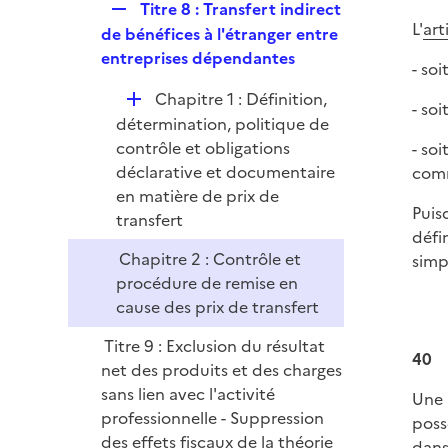
R
Titre 8 : Transfert indirect
L'
art
e
de bénéfices à l'étranger entre
p
entreprises dépendantes
- so
l
D
Chapitre 1 : Définition,
i
- so
é
détermination, politique de
e
p
contrôle et obligations
- so
r
l
déclarative et documentaire
comm
i
en matière de prix de
Puis
e
transfert
défi
r
Chapitre 2 : Contrôle et
simp
procédure de remise en
cause des prix de transfert
Titre 9 : Exclusion du résultat
40
net des produits et des charges
sans lien avec l'activité
Une 
professionnelle - Suppression
poss
des effets fiscaux de la théorie
dans