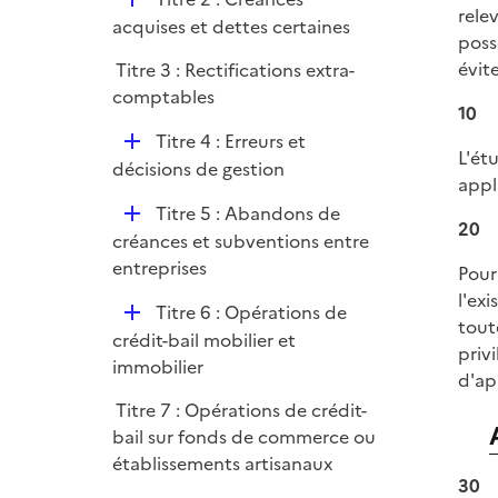
l
e
rele
é
acquises et dettes certaines
i
r
poss
p
e
évit
Titre 3 : Rectifications extra-
l
r
comptables
i
10
e
D
Titre 4 : Erreurs et
r
L'ét
é
décisions de gestion
appl
p
D
Titre 5 : Abandons de
l
20
é
créances et subventions entre
i
p
entreprises
e
Pour
l
r
l'ex
D
Titre 6 : Opérations de
i
tout
é
crédit-bail mobilier et
e
priv
p
immobilier
r
d'ap
l
Titre 7 : Opérations de crédit-
i
bail sur fonds de commerce ou
e
établissements artisanaux
r
30