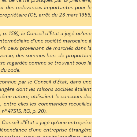
l
p
ser des redevances importantes pour le
a
a
propriétaire (CE, arrêt du 23 mars 1953,
p
g
a
e
g
p. 159), le Conseil d'État a jugé qu'une
e
'intermédiaire d'une société marocaine à
ompris ceux provenant de marchés dans la
ervenue, des sommes hors de proportion
 être regardée comme se trouvant sous la
 du code.
connue par le Conseil d'État, dans une
ngère dont les raisons sociales étaient
même nature, utilisaient le concours des
 entre elles les commandes recueillies
 n° 47515, RO, p. 20).
e Conseil d'État a jugé qu'une entreprise
dépendance d'une entreprise étrangère