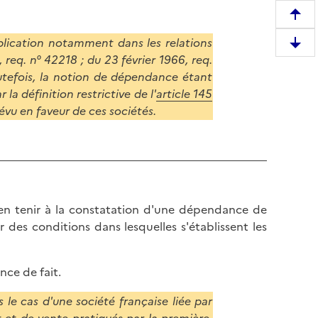
R
e
plication notamment dans les relations
D
m
 req. n° 42218 ; du 23 février 1966, req.
e
o
outefois, la notion de dépendance étant
s
n
la définition restrictive de l'
article 145
c
t
évu en faveur de ces sociétés.
e
e
n
r
d
e
r
n
e
h
e
a
'en tenir à la constatation d'une dépendance de
n
u
 des conditions dans lesquelles s'établissent les
b
t
a
d
s
ce de fait.
e
d
l
le cas d'une société française liée par
e
a
t et de vente pratiqués par la première,