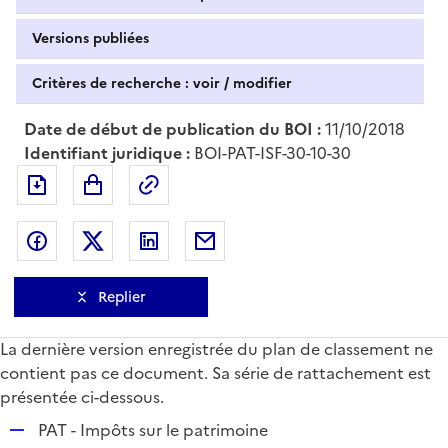
Versions publiées
Critères de recherche : voir / modifier
Date de début de publication du BOI :
11/10/2018
Identifiant juridique :
BOI-PAT-ISF-30-10-30
Exporter le document au format pdf
Permalien : adresse web de ce doc
Partager sur Facebook
Partager sur Twitter
Partager sur LinkedIn
Partager par messagerie
Replier
La dernière version enregistrée du plan de classement ne
contient pas ce document. Sa série de rattachement est
présentée ci-dessous.
R
PAT - Impôts sur le patrimoine