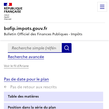
RÉPUBLIQUE
FRANÇAISE
bofip.impots.gouv.fr
Bulletin Officiel des Finances Publiques - Impôts
Recherche simple (références, mots clés, partie du titre
Formulaire
Rechercher
de
Recherche avancée
recherche
Voir le fil d'Ariane
Pas de date pour le plan
Pas de retour aux rescrits
Table des matières
Position dans la série du plan