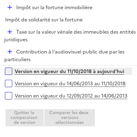
e
D
Impôt sur la fortune immobilière
p
é
l
Impôt de solidarité sur la fortune
p
i
l
e
D
Taxe sur la valeur vénale des immeubles des entités
i
r
é
juridiques
e
p
r
D
Contribution à l'audiovisuel public due par les
l
é
particuliers
i
p
e
Versions sur la période
Version en vigueur du 11/10/2018 à aujourd'hui
l
r
i
Version en vigueur du 14/06/2013 au 11/10/2018
e
r
Version en vigueur du 12/09/2012 au 14/06/2013
Quitter la
Comparer les deux
comparaison
versions
de version
sélectionnées