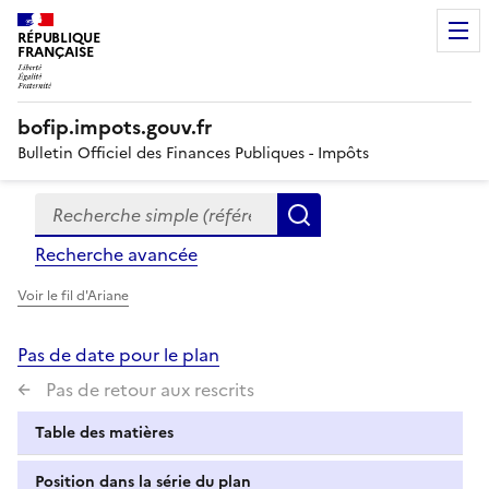
RÉPUBLIQUE
FRANÇAISE
bofip.impots.gouv.fr
Bulletin Officiel des Finances Publiques - Impôts
Recherche simple (références, mots clés, partie du titre
Formulaire
Rechercher
de
Recherche avancée
recherche
Voir le fil d'Ariane
Pas de date pour le plan
Pas de retour aux rescrits
Table des matières
Position dans la série du plan