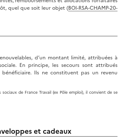
mnités, remboursements et allocations forfaitaires
l
p
ôt, quel que soit leur objet (
BOI-RSA-CHAMP-20-
a
a
p
g
a
e
g
e
 renouvelables, d’un montant limité, attribuées à
ciale. En principe, les secours sont attribués
bénéficiaire. Ils ne constituent pas un revenu
 sociaux de France Travail (ex Pôle emploi), il convient de se
enveloppes et cadeaux