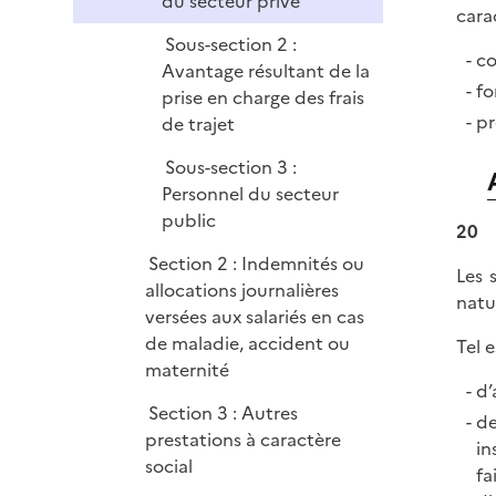
du secteur privé
e
cara
r
Sous-section 2 :
co
Avantage résultant de la
fo
prise en charge des frais
pr
de trajet
Sous-section 3 :
Personnel du secteur
public
20
Section 2 : Indemnités ou
Les 
allocations journalières
natu
versées aux salariés en cas
de maladie, accident ou
Tel e
maternité
d’
Section 3 : Autres
de
prestations à caractère
in
social
fa