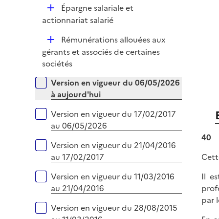
e
D
Épargne salariale et
p
r
é
actionnariat salarié
l
p
i
D
Rémunérations allouées aux
l
e
é
gérants et associés de certaines
i
r
p
sociétés
e
l
r
Versions sur la période
Version en vigueur du 06/05/2026
i
à aujourd'hui
e
r
Version en vigueur du 17/02/2017
au 06/05/2026
40
Version en vigueur du 21/04/2016
au 17/02/2017
Cett
Version en vigueur du 11/03/2016
Il e
au 21/04/2016
prof
par l
Version en vigueur du 28/08/2015