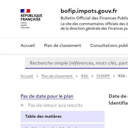
bofip.impots.gouv.fr
RÉPUBLIQUE
Bulletin Officiel des Finances Publ
FRANÇAISE
Le site des commentaires officiels des d
de la direction générale des Finances p
Accueil
Plan de classement
Consultations publi
Recherche simple (références, mots clés, partie 
Formulaire
de
recherche
Accueil
Plan de classement
RSA
CHAMP
RSA -
Pas de date pour le plan
Date de 
Identifia
Pas de retour aux rescrits
Table des matières