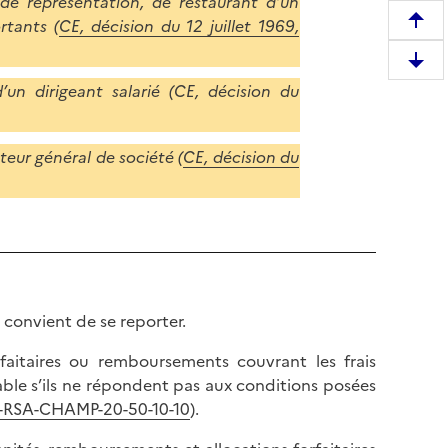
de représentation, de restaurant d’un
rtants (
CE, décision du 12 juillet 1969,
R
e
D
m
’un dirigeant salarié (CE, décision du
e
o
s
n
c
t
teur général de société (
CE, décision du
e
e
n
r
d
e
r
n
e
h
e
a
n
u
 convient de se reporter.
b
t
a
rfaitaires ou remboursements couvrant les frais
d
s
ble s’ils ne répondent pas aux conditions posées
e
d
-RSA-CHAMP-20-50-10-10
).
l
e
a