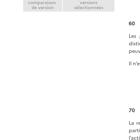
comparaison
versions
de version
sélectionnées
60
Les 
dist
peuv
Il n
70
La r
part
l’ac