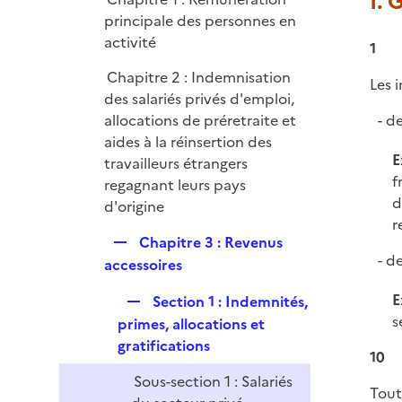
I. 
l
r
principale des personnes en
i
activité
e
1
r
Chapitre 2 : Indemnisation
Les 
des salariés privés d'emploi,
de
allocations de préretraite et
aides à la réinsertion des
E
travailleurs étrangers
f
regagnant leurs pays
d
d'origine
r
R
Chapitre 3 : Revenus
de
e
accessoires
p
E
R
Section 1 : Indemnités,
l
s
e
primes, allocations et
i
p
gratifications
e
10
l
r
Sous-section 1 : Salariés
i
Tout