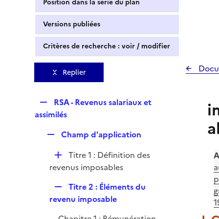
Position dans la série du plan
Versions publiées
Critères de recherche : voir / modifier
Docu
Replier
R
RSA - Revenus salariaux et
i
e
assimilés
a
p
R
Champ d'application
l
e
i
D
Titre 1 : Définition des
A
p
e
é
revenus imposables
a
l
r
p
p
i
R
Titre 2 : Éléments du
l
g
e
e
revenu imposable
i
1
r
p
e
Chapitre 1 : Rémunération