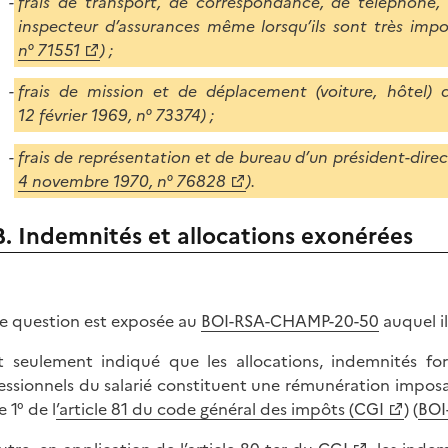
frais de transport, de correspondance, de téléphone, 
inspecteur d’assurances même lorsqu’ils sont très impo
n° 71551
) ;
frais de mission et de déplacement (voiture, hôtel) d
12 février 1969, n° 73374) ;
frais de représentation et de bureau d’un président-direc
4 novembre 1970, n° 76828
).
B. Indemnités et allocations exonérées
e question est exposée au
BOI-RSA-CHAMP-20-50
auquel il
st seulement indiqué que les allocations, indemnités fo
essionnels du salarié constituent une rémunération imposa
e 1° de l
’article 81 du code général des impôts (CGI
) (
BOI