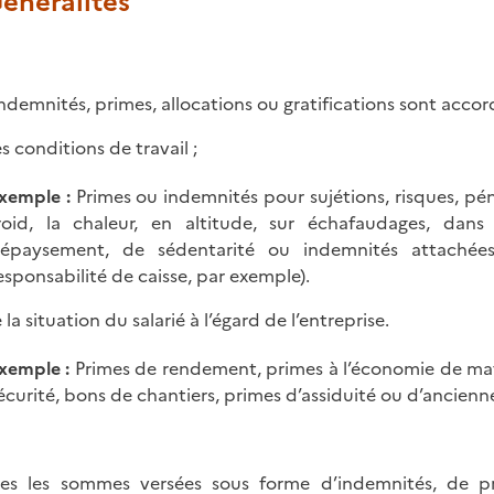
Généralités
indemnités, primes, allocations ou gratifications sont acco
s conditions de travail ;
xemple :
Primes ou indemnités pour sujétions, risques, pénibi
roid, la chaleur, en altitude, sur échafaudages, dans
épaysement, de sédentarité ou indemnités attachées
esponsabilité de caisse, par exemple).
 la situation du salarié à l’égard de l’entreprise.
xemple :
Primes de rendement, primes à l’économie de matiè
écurité, bons de chantiers, primes d’assiduité ou d’ancienn
es les sommes versées sous forme d’indemnités, de pri