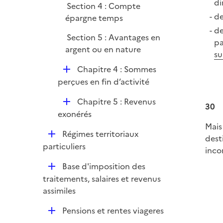
di
Section 4 : Compte
de
épargne temps
de
Section 5 : Avantages en
pa
argent ou en nature
su
D
Chapitre 4 : Sommes
é
perçues en fin d’activité
p
D
Chapitre 5 : Revenus
l
30
é
exonérés
i
p
Mais
e
D
Régimes territoriaux
l
dest
r
é
particuliers
i
inco
p
e
D
Base d'imposition des
l
r
é
traitements, salaires et revenus
i
p
assimiles
e
l
r
D
Pensions et rentes viageres
i
é