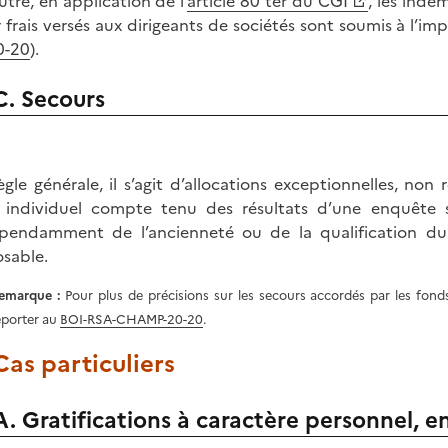
utre, en application de l’
article 80 ter du CGI
, les inde
 frais versés aux dirigeants de sociétés sont soumis à l’imp
0-20
).
C. Secours
ègle générale, il s’agit d’allocations exceptionnelles, non
e individuel compte tenu des résultats d’une enquête so
pendamment de l’ancienneté ou de la qualification du 
sable.
emarque :
Pour plus de précisions sur les secours accordés par les fonds
eporter au
BOI-RSA-CHAMP-20-20
.
 Cas particuliers
A. Gratifications à caractère personnel, 