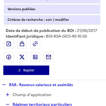
Versions publiées
Critères de recherche : voir / modifier
Date de début de publication du BOI :
21/06/2017
Identifiant juridique :
BOI-RSA-GEO-40-10-30
Exporter le document au format pdf
Permalien : adresse web de ce doc
Partager sur Facebook
Partager sur Twitter
Partager sur LinkedIn
Partager par messagerie
Replier
R
RSA - Revenus salariaux et assimilés
e
D
Champ d'application
p
é
l
R
Régimes territoriaux particuliers
p