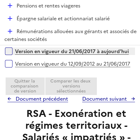
p
D
Pensions et rentes viageres
l
é
i
D
Épargne salariale et actionnariat salarié
p
e
é
l
r
D
Rémunérations allouées aux gérants et associés de
p
i
é
certaines sociétés
l
e
p
i
r
Versions sur la période
Version en vigueur du 21/06/2017 à aujourd'hui
l
e
i
r
Version en vigueur du 12/09/2012 au 21/06/2017
e
r
Quitter la
Comparer les deux
comparaison
versions
de version
sélectionnées
Document précédent
Document suivant
RSA - Exonération et
régimes territoriaux -
Salariés « impatriés » -