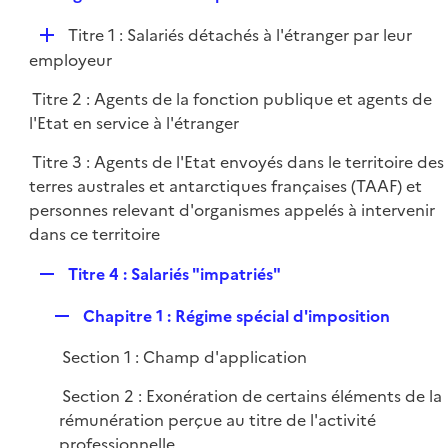
i
e
l
e
D
Titre 1 : Salariés détachés à l'étranger par leur
p
i
r
é
employeur
l
e
p
i
r
Titre 2 : Agents de la fonction publique et agents de
l
e
l'Etat en service à l'étranger
i
r
e
Titre 3 : Agents de l'Etat envoyés dans le territoire des
r
terres australes et antarctiques françaises (TAAF) et
personnes relevant d'organismes appelés à intervenir
dans ce territoire
R
Titre 4 : Salariés "impatriés"
e
R
Chapitre 1 : Régime spécial d'imposition
p
e
l
Section 1 : Champ d'application
p
i
l
e
Section 2 : Exonération de certains éléments de la
i
r
rémunération perçue au titre de l'activité
e
professionnelle