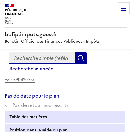
RÉPUBLIQUE
FRANÇAISE
bofip.impots.gouv.fr
Bulletin Officiel des Finances Publiques - Impôts
Recherche simple (références, mots clés, partie du titre
Formulaire
Rechercher
de
Recherche avancée
recherche
Voir le fil d'Ariane
Pas de date pour le plan
Pas de retour aux rescrits
Table des matières
Position dans la série du plan