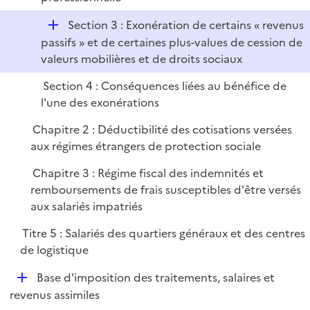
r
D
Section 3 : Exonération de certains « revenus
é
passifs » et de certaines plus-values de cession de
p
valeurs mobilières et de droits sociaux
l
Section 4 : Conséquences liées au bénéfice de
i
l'une des exonérations
e
r
Chapitre 2 : Déductibilité des cotisations versées
aux régimes étrangers de protection sociale
Chapitre 3 : Régime fiscal des indemnités et
remboursements de frais susceptibles d'être versés
aux salariés impatriés
Titre 5 : Salariés des quartiers généraux et des centres
de logistique
D
Base d'imposition des traitements, salaires et
é
revenus assimiles