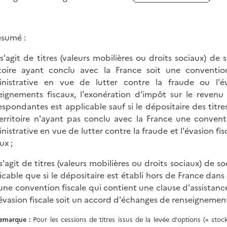
ésumé :
il s'agit de titres (valeurs mobilières ou droits sociaux) d
itoire ayant conclu avec la France soit une conventio
nistrative en vue de lutter contre la fraude ou l'é
eignements fiscaux, l'exonération d'impôt sur le reven
espondantes est applicable sauf si le dépositaire des titr
erritoire n'ayant pas conclu avec la France une conventi
nistrative en vue de lutter contre la fraude et l'évasion f
ux ;
il s'agit de titres (valeurs mobilières ou droits sociaux) de 
icable que si le dépositaire est établi hors de France dans
 une convention fiscale qui contient une clause d'assistanc
'évasion fiscale soit un accord d'échanges de renseignement
emarque
:
Pour les cessions de titres issus de la levée d'options (« sto