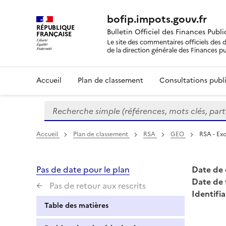
bofip.impots.gouv.fr
RÉPUBLIQUE
Bulletin Officiel des Finances Publ
FRANÇAISE
Le site des commentaires officiels des d
de la direction générale des Finances p
Accueil
Plan de classement
Consultations publi
Recherche simple (références, mots clés, partie 
Formulaire
de
recherche
Accueil
Plan de classement
RSA
GEO
RSA - Ex
Pas de date pour le plan
Date de 
Date de 
Pas de retour aux rescrits
Identifia
Table des matières