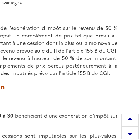
« avantage ».
 de l'exonération d'impôt sur le revenu de 50 %
erçoit un complément de prix tel que prévu au
tant à une cession dont la plus ou la moins-value
evenu prévue au c du II de l'article 155 B du CGI,
r le revenu à hauteur de 50 % de son montant.
ompléments de prix perçus postérieurement à la
des impatriés prévu par l'article 155 B du CGI.
on
0 à 30
bénéficient d'une exonération d'impôt sur
R
e
 cessions sont imputables sur les plus-values,
D
m