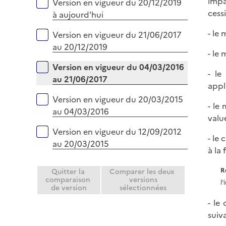
impa
Versions sur la période
Version en vigueur du 20/12/2019
i
cess
à aujourd'hui
e
r
- le
Version en vigueur du 21/06/2017
au 20/12/2019
- le
Version en vigueur du 04/03/2016
- le
au 21/06/2017
appl
Version en vigueur du 20/03/2015
- le
au 04/03/2016
valu
Version en vigueur du 12/09/2012
- le
au 20/03/2015
à la
R
Quitter la
Comparer les deux
comparaison
versions
l
de version
sélectionnées
- le
suiv