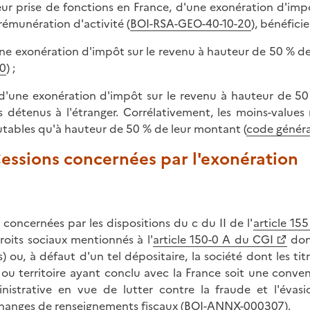
eur prise de fonctions en France, d'une exonération d'imp
 rémunération d'activité (
BOI-RSA-GEO-40-10-20
), bénéfici
une exonération d'impôt sur le revenu à hauteur de 50 % de 
0
) ;
 d'une exonération d'impôt sur le revenu à hauteur de 50 
es détenus à l'étranger. Corrélativement, les moins-values 
tables qu'à hauteur de 50 % de leur montant (
code général
Cessions concernées par l'exonération
 concernées par les dispositions du c du II de l'
article 15
roits sociaux mentionnés à l'
article 150-0 A du CGI
dont
es) ou, à défaut d'un tel dépositaire, la société dont les t
 ou territoire ayant conclu avec la France soit une conven
nistrative en vue de lutter contre la fraude et l'évasio
hanges de renseignements fiscaux (
BOI-ANNX-000307
).