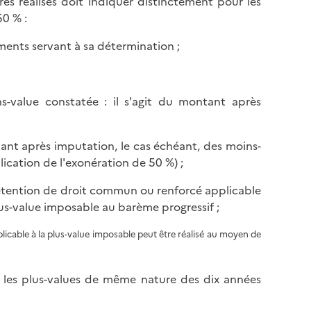
res réalisés doit indiquer distinctement pour les
e
g
50 % :
e
éments servant à sa détermination ;
s-value constatée : il s'agit du montant après
tant après imputation, le cas échéant, des moins-
ication de l'exonération de 50 %) ;
étention de droit commun ou renforcé applicable
lus-value imposable au barème progressif ;
cable à la plus-value imposable peut être réalisé au moyen de
r les plus-values de même nature des dix années