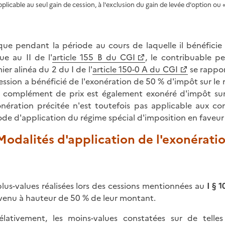
pplicable au seul gain de cession, à l'exclusion du gain de levée d'option ou 
que pendant la période au cours de laquelle il bénéficie
ue au II de l'
article 155 B du CGI
, le contribuable p
ier alinéa du 2 du I de l'
article 150-0 A du CGI
se rappor
ession a bénéficié de l'exonération de 50 % d'impôt sur le r
t complément de prix est également exonéré d'impôt su
onération précitée n'est toutefois pas applicable aux c
ode d'application du régime spécial d'imposition en faveur 
 Modalités d'application de l'exonérati
plus-values réalisées lors des cessions mentionnées au
I § 1
evenu à hauteur de 50 % de leur montant.
élativement, les moins-values constatées sur de telles