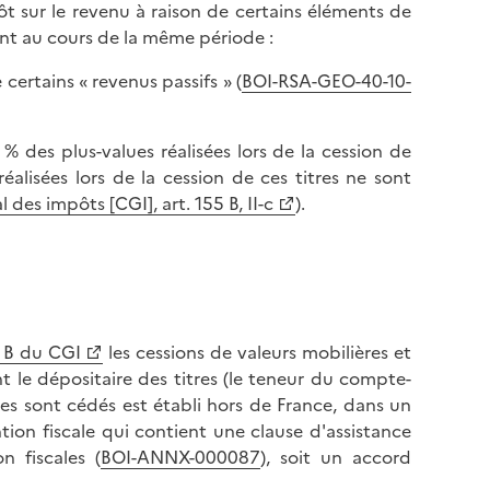
ôt sur le revenu à raison de certains éléments de
ent au cours de la même période :
certains « revenus passifs » (
BOI-RSA-GEO-40-10-
% des plus-values réalisées lors de la cession de
réalisées lors de la cession de ces titres ne sont
 des impôts [CGI], art. 155 B, II-c
).
5 B du CGI
les cessions de valeurs mobilières et
 le dépositaire des titres (le teneur du compte-
itres sont cédés est établi hors de France, dans un
tion fiscale qui contient une clause d'assistance
n fiscales (
BOI-ANNX-000087
), soit un accord