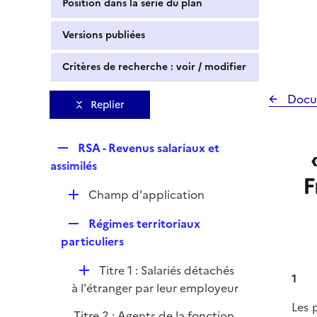
Position dans la série du plan
Versions publiées
Critères de recherche : voir / modifier
Docu
Replier
R
RSA - Revenus salariaux et
e
assimilés
F
p
D
Champ d'application
l
é
i
R
Régimes territoriaux
p
e
e
particuliers
l
r
p
i
D
Titre 1 : Salariés détachés
l
e
1
é
à l'étranger par leur employeur
i
r
p
Les 
e
Titre 2 : Agents de la fonction