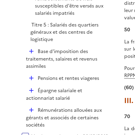
dist
susceptibles d'être versés aux
leur
salariés impatriés
valu
Titre 5 : Salariés des quartiers
50
généraux et des centres de
logistique
La f
sur 
D
Base d'imposition des
posi
é
traitements, salaires et revenus
p
assimiles
Pour
l
RPP
D
Pensions et rentes viageres
i
é
e
(60)
D
Épargne salariale et
p
r
é
actionnariat salarié
III
l
p
i
D
Rémunérations allouées aux
l
e
70
é
gérants et associés de certaines
i
r
p
sociétés
e
La d
l
r