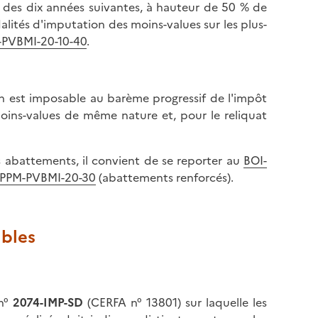
u des dix années suivantes, à hauteur de 50 % de
e
o
alités d'imputation des moins-values sur les plus-
s
n
-PVBMI-20-10-40
.
c
t
e
e
n
r
d
ion est imposable au barème progressif de l'impôt
e
r
oins-values de même nature et, pour le reliquat
n
e
h
e
a
s abattements, il convient de se reporter au
BOI-
n
u
RPPM-PVBMI-20-30
(abattements renforcés).
b
t
a
d
s
e
d
ables
l
e
a
l
p
a
a
p
 n°
2074-IMP-SD
(CERFA n° 13801) sur laquelle les
g
a