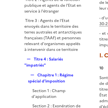
l
de l
r
publique et agents de l'Etat en
i
leur
service à l'étranger
e
- d'
r
Titre 3 : Agents de l'Etat
30-2
envoyés dans le territoire des
terres australes et antarctiques
- et
françaises (TAAF) et personnes
titr
relevant d'organismes appelés
impu
à intervenir dans ce territoire
I. 
R
Titre 4 : Salariés
e
"impatriés"
10
p
R
Chapitre 1 : Régime
l
Sont
e
spécial d'imposition
i
de d
p
e
titr
Section 1 : Champ
l
r
État
d'application
i
admi
e
Section 2 : Exonération de
d'éc