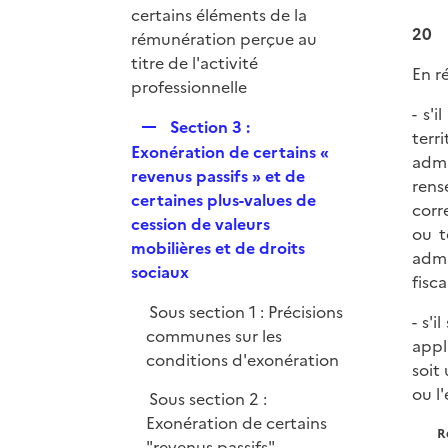
r
certains éléments de la
20
rémunération perçue au
titre de l'activité
En r
professionnelle
- s'
R
Section 3 :
terr
e
Exonération de certains «
admi
p
revenus passifs » et de
rens
l
certaines plus-values de
corr
i
cession de valeurs
ou t
e
mobilières et de droits
admi
r
sociaux
fisca
Sous section 1 : Précisions
- s'
communes sur les
appl
conditions d'exonération
soit
ou l
Sous section 2 :
Exonération de certains
R
"revenus passifs"