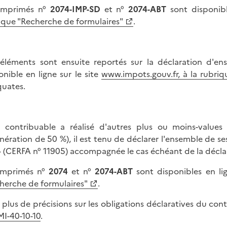
imprimés n°
2074-IMP-SD
et n°
2074-ABT
sont disponibl
ique "Recherche de formulaires"
.
éléments sont ensuite reportés sur la déclaration d'e
onible en ligne sur le site
www.impots.gouv.fr, à la rubri
uates.
e contribuable a réalisé d'autres plus ou moins-values
onération de 50 %), il est tenu de déclarer l'ensemble de se
4
(CERFA n° 11905) accompagnée le cas échéant de la décla
imprimés n°
2074
et n°
2074-ABT
sont disponibles en lig
herche de formulaires"
.
 plus de précisions sur les obligations déclaratives du con
I-40-10-10
.