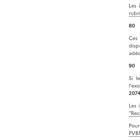
Les 
rubr
80
Ces 
disp
adéq
90
Si l
l'ex
207
Les 
"Rec
Pour
PVBM