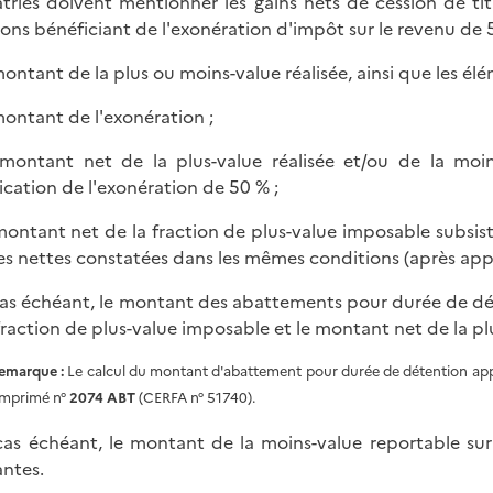
triés doivent mentionner les gains nets de cession de tit
ions bénéficiant de l'exonération d'impôt sur le revenu de 
 montant de la plus ou moins-value réalisée, ainsi que les él
 montant de l'exonération ;
 montant net de la plus-value réalisée et/ou de la moin
ication de l'exonération de 50 % ;
 montant net de la fraction de plus-value imposable subsis
es nettes constatées dans les mêmes conditions (après appl
 cas échéant, le montant des abattements pour durée de d
 fraction de plus-value imposable et le montant net de la p
emarque :
Le calcul du montant d'abattement pour durée de détention appli
'imprimé n°
2074 ABT
(CERFA n° 51740).
 cas échéant, le montant de la moins-value reportable su
antes.