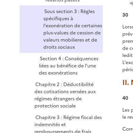
a
Sous section 3 : Règles
30
spécifiques à
l'exonération de certaines
Lors
plus-values de cession de
prév
valeurs mobilieres et de
prem
droits sociaux
de c
ledi
Section 4 : Conséquences
L'ex
liées au bénéfice de l'une
péri
des exonérations
II.
Chapitre 2 : Déductibilité
des cotisations versées aux
40
régimes étrangers de
protection sociale
Les 
le r
Chapitre 3 : Régime fiscal des
indemnités et
Corr
remboursements de frais