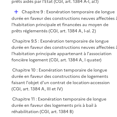
prêts aidés par l'Etat (CGI, art. 1384 A-I, al.1)
D
Chapitre 9 : Exonération temporaire de longue
é
durée en faveur des constructions neuves affectées 
p
l'habitation principale et financées au moyen de
l
prêts réglementés (CGI, art. 1384 A, I-al. 2)
i
Chapitre 9.5 : Exonération temporaire de longue
e
durée en faveur des constructions neuves affectées 
r
l'habitation principale appartenant à l'association
foncière logement (CGI, art. 1384 A, I quater)
Chapitre 10 : Exonération temporaire de longue
durée en faveur des constructions de logements
faisant l'objet d'un contrat de location-accession
(CGI, art. 1384 A, III et IV)
Chapitre 11 : Exonération temporaire de longue
durée en faveur des logements pris à bail à
réhabilitation (CGI, art. 1384 B)