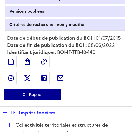
Versions publiées
Critères de recherche : voir / modifier
Date de début de publication du BOI :
01/07/2015
Date de fin de publication du BOI :
08/06/2022
Identifiant juridique :
BOI-IF-TFB-10-140
Exporter le document au format pdf
Permalien : adresse web de ce doc
Partager sur Facebook
Partager sur Twitter
Partager sur LinkedIn
Partager par messagerie
Replier
R
IF - Impôts fonciers
e
D
Collectivités territoriales et structures de
p
é