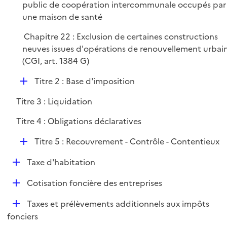
public de coopération intercommunale occupés par
une maison de santé
Chapitre 22 : Exclusion de certaines constructions
neuves issues d'opérations de renouvellement urbai
(CGI, art. 1384 G)
D
Titre 2 : Base d'imposition
é
Titre 3 : Liquidation
p
l
Titre 4 : Obligations déclaratives
i
D
e
Titre 5 : Recouvrement - Contrôle - Contentieux
é
r
D
Taxe d'habitation
p
é
l
D
Cotisation foncière des entreprises
p
i
é
l
e
D
Taxes et prélèvements additionnels aux impôts
p
i
r
é
fonciers
l
e