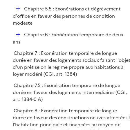
é
D
Chapitre 5.5 : Exonérations et dégrèvement
p
é
d'office en faveur des personnes de condition
l
p
modeste
i
l
e
D
Chapitre 6 : Exonération temporaire de deux
i
r
é
ans
e
p
r
Chapitre 7 : Exonération temporaire de longue
l
durée en faveur des logements sociaux faisant l'obje
i
d'un prêt selon le régime propre aux habitations à
e
loyer modéré (CGI, art. 1384)
r
Chapitre 7.5 : Exonération temporaire de longue
durée en faveur des logements intermédiaires (CGI,
art. 1384-0 A)
Chapitre 8 : Exonération temporaire de longue
durée en faveur des constructions neuves affectées 
l'habitation principale et financées au moyen de