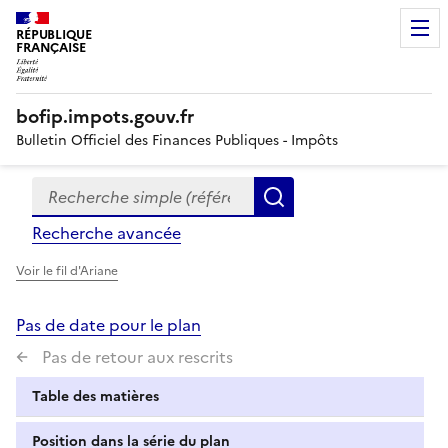
RÉPUBLIQUE
FRANÇAISE
bofip.impots.gouv.fr
Bulletin Officiel des Finances Publiques - Impôts
Recherche simple (références, mots clés, partie du titre
Formulaire
Rechercher
de
Recherche avancée
recherche
Voir le fil d'Ariane
Pas de date pour le plan
Pas de retour aux rescrits
Table des matières
Position dans la série du plan