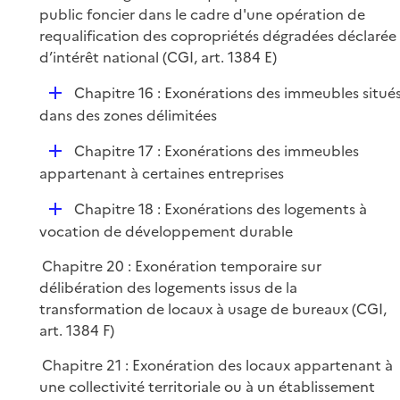
public foncier dans le cadre d'une opération de
requalification des copropriétés dégradées déclarée
d’intérêt national (CGI, art. 1384 E)
D
Chapitre 16 : Exonérations des immeubles situé
é
dans des zones délimitées
p
D
Chapitre 17 : Exonérations des immeubles
l
é
appartenant à certaines entreprises
i
p
e
D
Chapitre 18 : Exonérations des logements à
l
r
é
vocation de développement durable
i
p
e
Chapitre 20 : Exonération temporaire sur
l
r
délibération des logements issus de la
i
transformation de locaux à usage de bureaux (CGI,
e
art. 1384 F)
r
Chapitre 21 : Exonération des locaux appartenant à
une collectivité territoriale ou à un établissement