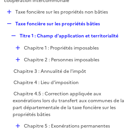
coopération intercommunale
l
p
i
D
Taxe foncière sur les propriétés non bâties
l
e
é
i
r
R
Taxe foncière sur les propriétés bâties
p
e
e
l
r
R
Titre 1 : Champ d'application et territorialité
p
i
e
l
e
D
Chapitre 1 : Propriétés imposables
p
i
r
é
l
e
D
Chapitre 2 : Personnes imposables
p
i
r
é
l
e
Chapitre 3 : Annualité de l'impôt
p
i
r
l
e
Chapitre 4 : Lieu d'imposition
i
r
Chapitre 4.5 : Correction appliquée aux
e
exonérations lors du transfert aux communes de la
r
part départementale de la taxe foncière sur les
propriétés bâties
D
Chapitre 5 : Exonérations permanentes