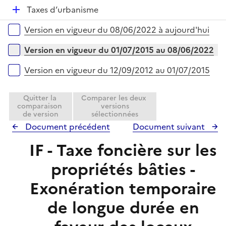
p
i
r
D
Taxes d’urbanisme
l
e
é
i
r
Versions sur la période
Version en vigueur du 08/06/2022 à aujourd'hui
p
e
l
r
Version en vigueur du 01/07/2015 au 08/06/2022
i
e
Version en vigueur du 12/09/2012 au 01/07/2015
r
Quitter la
Comparer les deux
comparaison
versions
de version
sélectionnées
Document précédent
Document suivant
IF - Taxe foncière sur les
propriétés bâties -
Exonération temporaire
de longue durée en