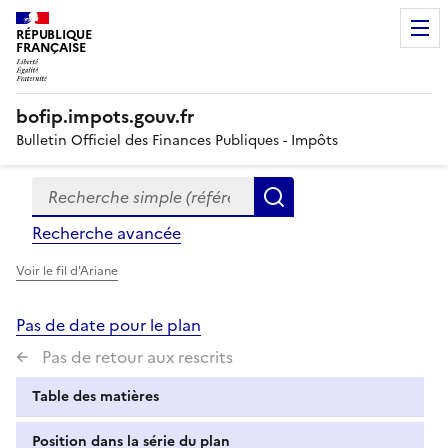
RÉPUBLIQUE
FRANÇAISE
bofip.impots.gouv.fr
Bulletin Officiel des Finances Publiques - Impôts
Recherche simple (références, mots clés, partie du titre
Formulaire
Rechercher
de
Recherche avancée
recherche
Voir le fil d'Ariane
Pas de date pour le plan
Pas de retour aux rescrits
Table des matières
Position dans la série du plan