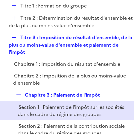
e
l
e
D
Titre 1 : Formation du groupe
p
i
r
é
l
e
D
Titre 2 : Détermination du résultat d'ensemble et
p
i
r
é
de la plus ou moins-value d'ensemble
l
e
p
i
r
R
Titre 3 : Imposition du résultat d'ensemble, de la
l
e
e
plus ou moins-value d'ensemble et paiement de
i
r
p
l'impôt
e
l
r
Chapitre 1 : Imposition du résultat d'ensemble
i
e
Chapitre 2 : Imposition de la plus ou moins-value
r
d'ensemble
R
Chapitre 3 : Paiement de l'impôt
e
Section 1 : Paiement de l'impôt sur les sociétés
p
dans le cadre du régime des groupes
l
i
Section 2 : Paiement de la contribution sociale
e
dans le cadre du régime des groupes