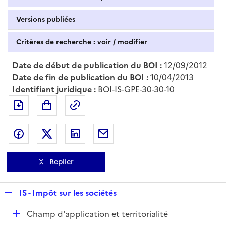
Versions publiées
Critères de recherche : voir / modifier
Date de début de publication du BOI :
12/09/2012
Date de fin de publication du BOI :
10/04/2013
Identifiant juridique :
BOI-IS-GPE-30-30-10
Exporter le document au format pdf
Permalien : adresse web de ce doc
Partager sur Facebook
Partager sur Twitter
Partager sur LinkedIn
Partager par messagerie
Replier
R
IS - Impôt sur les sociétés
e
D
Champ d'application et territorialité
p
é