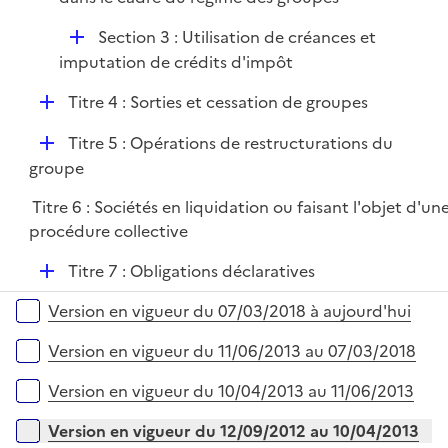
r
D
Section 3 : Utilisation de créances et
é
imputation de crédits d'impôt
p
D
Titre 4 : Sorties et cessation de groupes
l
é
i
D
Titre 5 : Opérations de restructurations du
p
e
é
groupe
l
r
p
i
Titre 6 : Sociétés en liquidation ou faisant l'objet d'un
l
e
procédure collective
i
r
e
D
Titre 7 : Obligations déclaratives
r
é
Versions sur la période
Version en vigueur du 07/03/2018 à aujourd'hui
p
l
Version en vigueur du 11/06/2013 au 07/03/2018
i
e
Version en vigueur du 10/04/2013 au 11/06/2013
r
Version en vigueur du 12/09/2012 au 10/04/2013