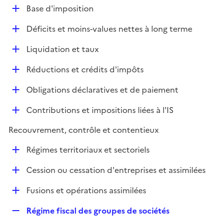
l
D
Base d'imposition
p
i
é
l
e
D
Déficits et moins-values nettes à long terme
p
i
r
é
l
e
D
Liquidation et taux
p
i
r
é
l
e
D
Réductions et crédits d'impôts
p
i
r
é
l
e
D
Obligations déclaratives et de paiement
p
i
r
é
l
e
D
Contributions et impositions liées à l'IS
p
i
r
é
l
e
Recouvrement, contrôle et contentieux
p
i
r
l
e
D
Régimes territoriaux et sectoriels
i
r
é
e
D
Cession ou cessation d'entreprises et assimilées
p
r
é
l
D
Fusions et opérations assimilées
p
i
é
l
e
R
Régime fiscal des groupes de sociétés
p
i
r