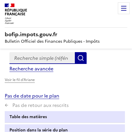
RÉPUBLIQUE
FRANÇAISE
bofip.impots.gouv.fr
Bulletin Officiel des Finances Publiques - Impôts
Recherche simple (références, mots clés, partie du titre
Formulaire
Rechercher
de
Recherche avancée
recherche
Voir le fil d'Ariane
Pas de date pour le plan
Pas de retour aux rescrits
Table des matières
Position dans la série du plan