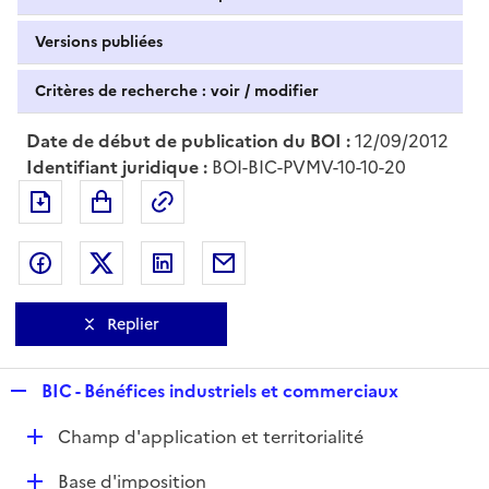
Versions publiées
Critères de recherche : voir / modifier
Date de début de publication du BOI :
12/09/2012
Identifiant juridique :
BOI-BIC-PVMV-10-10-20
Exporter le document au format pdf
Permalien : adresse web de ce doc
Partager sur Facebook
Partager sur Twitter
Partager sur LinkedIn
Partager par messagerie
Replier
R
BIC - Bénéfices industriels et commerciaux
e
D
Champ d'application et territorialité
p
é
l
D
Base d'imposition
p