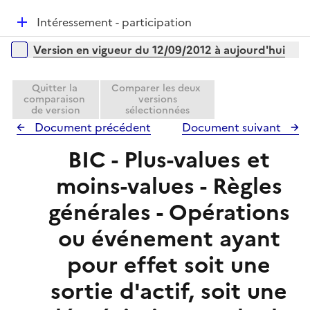
i
r
é
e
D
Intéressement - participation
p
r
é
l
Versions sur la période
Version en vigueur du 12/09/2012 à aujourd'hui
p
i
l
e
i
Quitter la
Comparer les deux
r
comparaison
versions
e
de version
sélectionnées
r
Document précédent
Document suivant
BIC - Plus-values et
moins-values - Règles
générales - Opérations
ou événement ayant
pour effet soit une
sortie d'actif, soit une