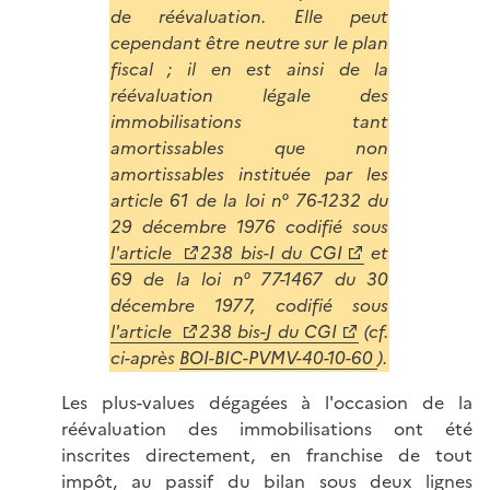
de réévaluation. Elle peut
cependant être neutre sur le plan
fiscal ; il en est ainsi de la
réévaluation légale des
immobilisations tant
amortissables que non
amortissables instituée par les
article 61 de la loi n° 76-1232 du
29 décembre 1976 codifié sous
l'article
238 bis-I du CGI
et
69 de la loi n° 77-1467 du 30
décembre 1977, codifié sous
l'article
238 bis-J du CGI
(cf.
ci-après
BOI-BIC-PVMV-40-10-60
).
Les plus-values dégagées à l'occasion de la
réévaluation des immobilisations ont été
inscrites directement, en franchise de tout
impôt, au passif du bilan sous deux lignes