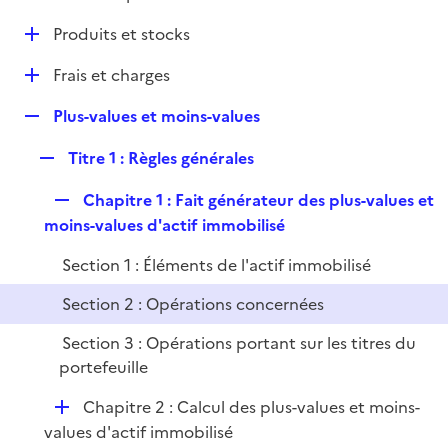
i
é
l
e
D
Produits et stocks
p
i
r
é
l
e
D
Frais et charges
p
i
r
é
l
e
R
Plus-values et moins-values
p
i
r
e
l
e
R
Titre 1 : Règles générales
p
i
r
e
l
e
R
Chapitre 1 : Fait générateur des plus-values et
p
i
r
e
moins-values d'actif immobilisé
l
e
p
i
r
Section 1 : Éléments de l'actif immobilisé
l
e
i
r
Section 2 : Opérations concernées
e
Section 3 : Opérations portant sur les titres du
r
portefeuille
D
Chapitre 2 : Calcul des plus-values et moins-
é
values d'actif immobilisé