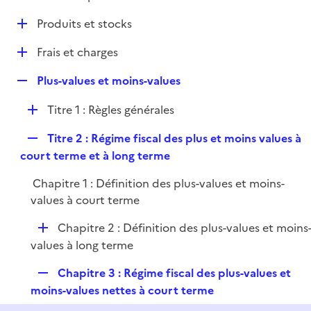
i
é
l
e
D
Produits et stocks
p
i
r
é
l
e
D
Frais et charges
p
i
r
é
l
e
R
Plus-values et moins-values
p
i
r
e
l
e
D
Titre 1 : Règles générales
p
i
r
é
l
e
R
Titre 2 : Régime fiscal des plus et moins values à
p
i
r
e
court terme et à long terme
l
e
p
i
r
Chapitre 1 : Définition des plus-values et moins-
l
e
values à court terme
i
r
e
D
Chapitre 2 : Définition des plus-values et moins
r
é
values à long terme
p
R
Chapitre 3 : Régime fiscal des plus-values et
l
e
moins-values nettes à court terme
i
p
e