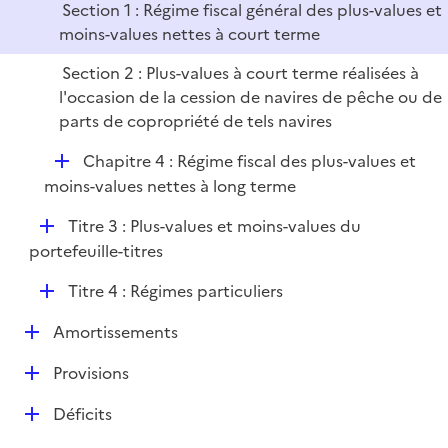
Section 1 : Régime fiscal général des plus-values et
l
r
moins-values nettes à court terme
i
e
Section 2 : Plus-values à court terme réalisées à
r
l'occasion de la cession de navires de pêche ou de
parts de copropriété de tels navires
D
Chapitre 4 : Régime fiscal des plus-values et
é
moins-values nettes à long terme
p
D
Titre 3 : Plus-values et moins-values du
l
é
portefeuille-titres
i
p
e
D
Titre 4 : Régimes particuliers
l
r
é
i
D
Amortissements
p
e
é
l
r
D
Provisions
p
i
é
l
e
D
Déficits
p
i
r
é
l