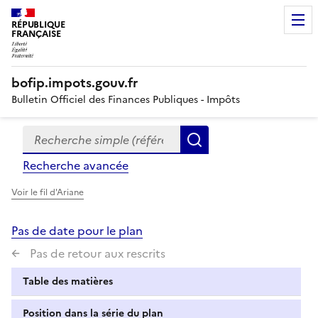
RÉPUBLIQUE
FRANÇAISE
bofip.impots.gouv.fr
Bulletin Officiel des Finances Publiques - Impôts
Recherche simple (références, mots clés, partie du titre
Formulaire
Rechercher
de
Recherche avancée
recherche
Voir le fil d'Ariane
Pas de date pour le plan
Pas de retour aux rescrits
Table des matières
Position dans la série du plan