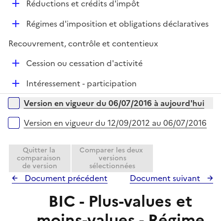
e
D
Réductions et crédits d'impôt
p
i
r
é
l
e
D
Régimes d'imposition et obligations déclaratives
p
i
r
é
l
e
Recouvrement, contrôle et contentieux
p
i
r
l
e
D
Cession ou cessation d'activité
i
r
é
e
D
Intéressement - participation
p
r
é
l
Versions sur la période
Version en vigueur du 06/07/2016 à aujourd'hui
p
i
l
e
Version en vigueur du 12/09/2012 au 06/07/2016
i
r
e
Quitter la
Comparer les deux
r
comparaison
versions
de version
sélectionnées
Document précédent
Document suivant
BIC - Plus-values et
moins-values - Régime