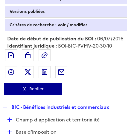
Versions publiées
Critères de recherche : voir / modifier
Date de début de publication du BOI :
06/07/2016
Identifiant juridique :
BOI-BIC-PVMV-20-30-10
Exporter le document au format pdf
Permalien : adresse web de ce doc
Partager sur Facebook
Partager sur Twitter
Partager sur LinkedIn
Partager par messagerie
Replier
R
BIC - Bénéfices industriels et commerciaux
e
D
Champ d'application et territorialité
p
é
l
D
Base d'imposition
p