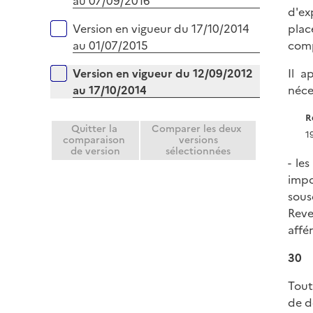
au 07/09/2016
d'ex
Version en vigueur du 17/10/2014
plac
au 01/07/2015
comp
Version en vigueur du 12/09/2012
Il a
au 17/10/2014
néces
R
Quitter la
Comparer les deux
1
comparaison
versions
de version
sélectionnées
- le
impo
sous
Reve
affé
30
Toute
de d