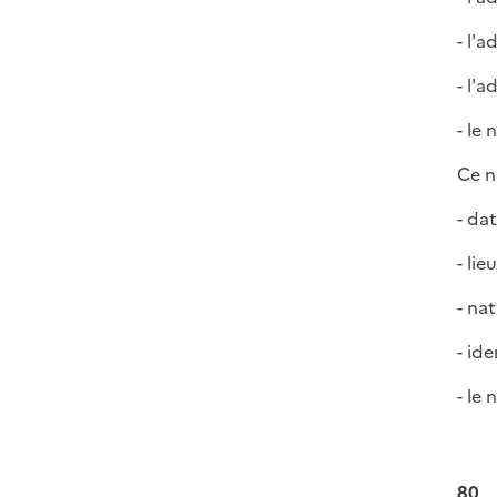
- l'a
- l'
- le
Ce n
- dat
- lie
- nat
- ide
- le
80