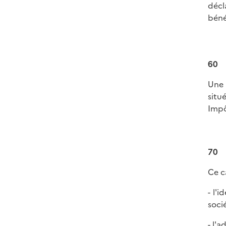
décl
béné
60
Une 
situ
Impô
70
Ce c
- l'
socié
- l'a