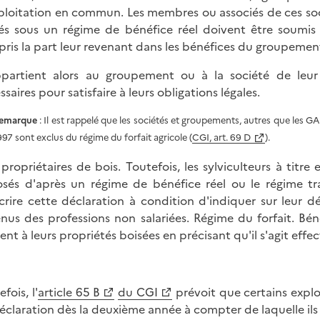
ploitation en commun. Les membres ou associés de ces so
és sous un régime de bénéfice réel doivent être soumis 
ris la part leur revenant dans les bénéfices du groupement 
ppartient alors au groupement ou à la société de leur
saires pour satisfaire à leurs obligations légales.
emarque
: Il est rappelé que les sociétés et groupements, autres que les GAE
997 sont exclus du régime du forfait agricole (
CGI, art. 69 D
).
s propriétaires de bois. Toutefois, les sylviculteurs à titre 
sés d'après un régime de bénéfice réel ou le régime tra
crire cette déclaration à condition d'indiquer sur leur d
nus des professions non salariées. Régime du forfait. Bén
rent à leurs propriétés boisées en précisant qu'il s'agit eff
fois, l'
article 65 B
du CGI
prévoit que certains explo
éclaration dès la deuxième année à compter de laquelle ils 