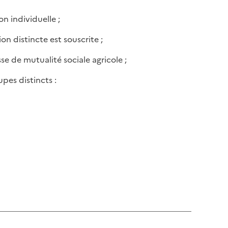
l
p
a
on individuelle ;
a
p
g
on distincte est souscrite ;
a
e
g
se de mutualité sociale agricole ;
e
es distincts :