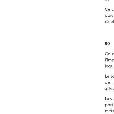
Ce c
doiv
résul
90
Ce c
l'im
leque
Le t
de l
affe
La v
port
méta