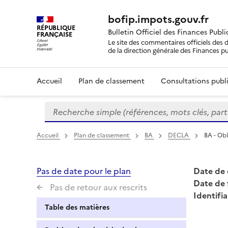
bofip.impots.gouv.fr
RÉPUBLIQUE
Bulletin Officiel des Finances Publ
FRANÇAISE
Le site des commentaires officiels des d
de la direction générale des Finances p
Accueil
Plan de classement
Consultations publi
Recherche simple (références, mots clés, partie 
Formulaire
de
recherche
Accueil
Plan de classement
BA
DECLA
BA - Obl
Pas de date pour le plan
Date de 
Date de 
Pas de retour aux rescrits
Identifia
Table des matières