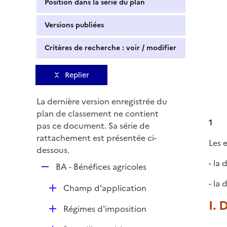
Position dans la série du plan
Versions publiées
Critères de recherche : voir / modifier
Replier
La dernière version enregistrée du
plan de classement ne contient
1
pas ce document. Sa série de
rattachement est présentée ci-
Les 
dessous.
- la
R
BA - Bénéfices agricoles
e
- la
D
Champ d'application
p
é
l
I. 
D
Régimes d'imposition
p
i
é
l