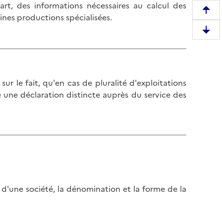
part, des informations nécessaires au calcul des
R
aines productions spécialisées.
e
D
m
e
o
s
n
c
t
e
ur le fait, qu'en cas de pluralité d'exploitations
e
n
e une déclaration distincte auprès du service des
r
d
e
r
n
e
h
e
a
n
u
b
t
a
d
t d'une société, la dénomination et la forme de la
s
e
d
l
e
a