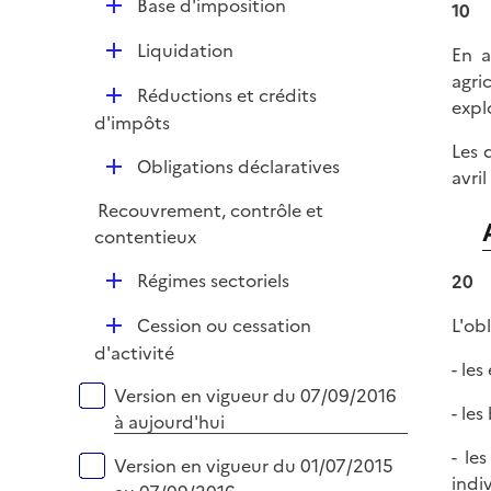
e
D
Base d'imposition
10
p
i
r
é
l
e
D
Liquidation
En a
p
i
r
é
agri
l
e
D
Réductions et crédits
p
expl
i
r
é
d'impôts
l
e
p
Les 
i
r
D
Obligations déclaratives
l
avri
e
é
i
r
Recouvrement, contrôle et
p
e
contentieux
l
r
i
D
Régimes sectoriels
20
e
é
r
D
Cession ou cessation
L'ob
p
é
d'activité
l
- les
p
i
Versions sur la période
Version en vigueur du 07/09/2016
l
e
- les
à aujourd'hui
i
r
e
- le
Version en vigueur du 01/07/2015
r
indi