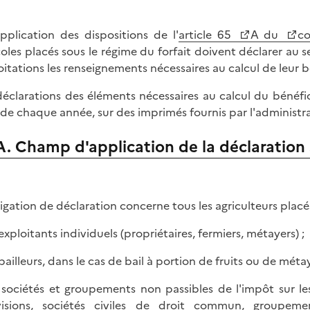
pplication des dispositions de l'
article 65
A du
co
coles placés sous le régime du forfait doivent déclarer a
oitations les renseignements nécessaires au calcul de leur b
déclarations des éléments nécessaires au calcul du bénéfice
l de chaque année, sur des imprimés fournis par l'administr
A. Champ d'application de la déclaration 
ligation de déclaration concerne tous les agriculteurs placés 
 exploitants individuels (propriétaires, fermiers, métayers) ;
 bailleurs, dans le cas de bail à portion de fruits ou de méta
s sociétés et groupements non passibles de l'impôt sur les
visions, sociétés civiles de droit commun, groupemen