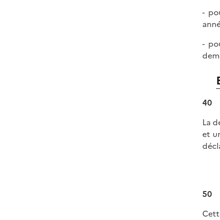
- po
anné
- po
deme
40
La d
et u
décl
50
Cett