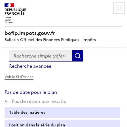
RÉPUBLIQUE
FRANÇAISE
bofip.impots.gouv.fr
Bulletin Officiel des Finances Publiques - Impôts
Recherche simple (références, mots clés, partie du titre
Formulaire
Rechercher
de
Recherche avancée
recherche
Voir le fil d'Ariane
Pas de date pour le plan
Pas de retour aux rescrits
Table des matières
Position dans la série du plan