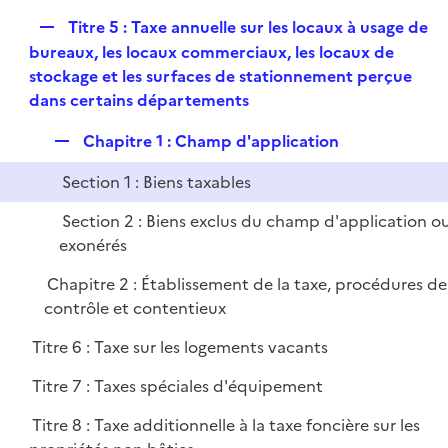
R
Titre 5 : Taxe annuelle sur les locaux à usage de
e
bureaux, les locaux commerciaux, les locaux de
p
stockage et les surfaces de stationnement perçue
l
dans certains départements
i
R
Chapitre 1 : Champ d'application
e
e
r
Section 1 : Biens taxables
p
l
Section 2 : Biens exclus du champ d'application o
i
exonérés
e
Chapitre 2 : Établissement de la taxe, procédures de
r
contrôle et contentieux
Titre 6 : Taxe sur les logements vacants
Titre 7 : Taxes spéciales d'équipement
Titre 8 : Taxe additionnelle à la taxe foncière sur les