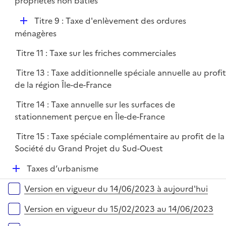
propriétés non bâties
D
Titre 9 : Taxe d'enlèvement des ordures
é
ménagères
p
Titre 11 : Taxe sur les friches commerciales
l
i
Titre 13 : Taxe additionnelle spéciale annuelle au profi
e
de la région Île-de-France
r
Titre 14 : Taxe annuelle sur les surfaces de
stationnement perçue en Île-de-France
Titre 15 : Taxe spéciale complémentaire au profit de la
Société du Grand Projet du Sud-Ouest
D
Taxes d’urbanisme
é
Versions sur la période
Version en vigueur du 14/06/2023 à aujourd'hui
p
l
Version en vigueur du 15/02/2023 au 14/06/2023
i