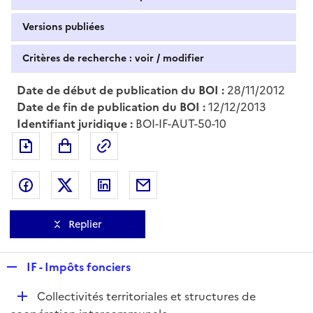
Versions publiées
Critères de recherche : voir / modifier
Date de début de publication du BOI :
28/11/2012
Date de fin de publication du BOI :
12/12/2013
Identifiant juridique :
BOI-IF-AUT-50-10
Exporter le document au format pdf
Permalien : adresse web de ce doc
Partager sur Facebook
Partager sur Twitter
Partager sur LinkedIn
Partager par messagerie
Replier
R
IF - Impôts fonciers
e
D
Collectivités territoriales et structures de
p
é