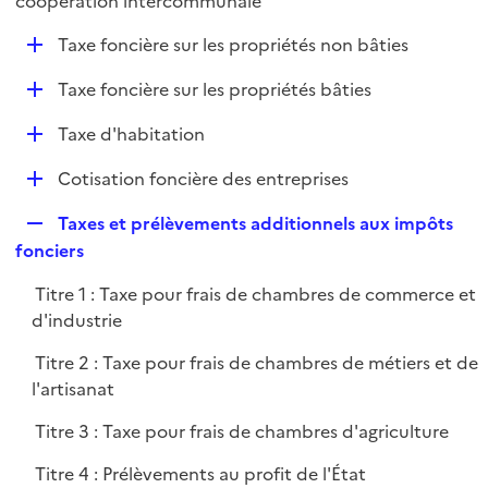
coopération intercommunale
l
p
i
D
Taxe foncière sur les propriétés non bâties
l
e
é
i
r
D
Taxe foncière sur les propriétés bâties
p
e
é
l
r
D
Taxe d'habitation
p
i
é
l
e
D
Cotisation foncière des entreprises
p
i
r
é
l
e
R
Taxes et prélèvements additionnels aux impôts
p
i
r
e
fonciers
l
e
p
i
r
Titre 1 : Taxe pour frais de chambres de commerce et
l
e
d'industrie
i
r
e
Titre 2 : Taxe pour frais de chambres de métiers et de
r
l'artisanat
Titre 3 : Taxe pour frais de chambres d'agriculture
Titre 4 : Prélèvements au profit de l'État