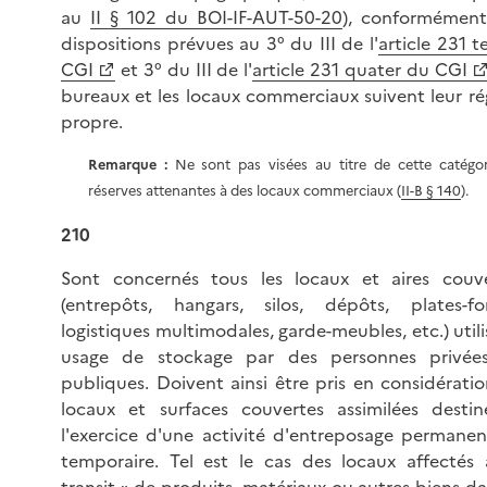
au
II § 102 du BOI-IF-AUT-50-20
), conformément
dispositions prévues au 3° du III de l'
article 231 t
CGI
et 3° du III de l'
article 231 quater du CGI
bureaux et les locaux commerciaux suivent leur r
propre.
Remarque :
Ne sont pas visées au titre de cette catégor
réserves attenantes à des locaux commerciaux (
II-B § 140
).
210
Sont concernés tous les locaux et aires couve
(entrepôts, hangars, silos, dépôts, plates-fo
logistiques multimodales, garde-meubles, etc.) utili
usage de stockage par des personnes privée
publiques. Doivent ainsi être pris en considératio
locaux et surfaces couvertes assimilées desti
l'exercice d'une activité d'entreposage permane
temporaire. Tel est le cas des locaux affectés