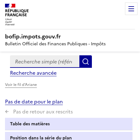
RÉPUBLIQUE
FRANÇAISE
bofip.impots.gouv.fr
Bulletin Officiel des Finances Publiques - Impôts
Recherche simple (références, mots clés, partie du titre
Formulaire
Rechercher
de
Recherche avancée
recherche
Voir le fil d'Ariane
Pas de date pour le plan
Pas de retour aux rescrits
Table des matières
Position dans la série du plan