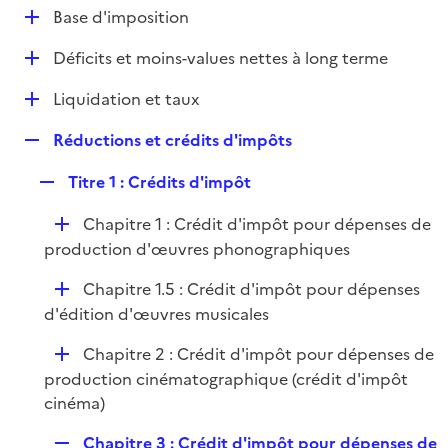
l
D
Base d'imposition
p
i
é
l
e
D
Déficits et moins-values nettes à long terme
p
i
r
é
l
e
D
Liquidation et taux
p
i
r
é
l
e
R
Réductions et crédits d'impôts
p
i
r
e
l
e
R
Titre 1 : Crédits d'impôt
p
i
r
e
l
e
D
Chapitre 1 : Crédit d'impôt pour dépenses de
p
i
r
é
production d'œuvres phonographiques
l
e
p
i
r
D
Chapitre 1.5 : Crédit d'impôt pour dépenses
l
e
é
d'édition d'œuvres musicales
i
r
p
e
D
Chapitre 2 : Crédit d'impôt pour dépenses de
l
r
é
production cinématographique (crédit d'impôt
i
p
cinéma)
e
l
r
R
Chapitre 3 : Crédit d'impôt pour dépenses de