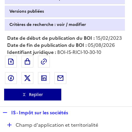
Versions publiées
Critères de recherche : voir / modifier
Date de début de publication du BOI :
15/02/2023
Date de fin de publication du BOI :
05/08/2026
Identifiant juridique :
BOI-IS-RICI-10-30-10
Exporter le document au format pdf
Permalien : adresse web de ce doc
Partager sur Facebook
Partager sur Twitter
Partager sur LinkedIn
Partager par messagerie
Replier
R
IS - Impôt sur les sociétés
e
D
Champ d'application et territorialité
p
é