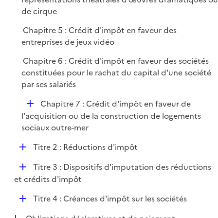
de cirque
Chapitre 5 : Crédit d'impôt en faveur des
entreprises de jeux vidéo
Chapitre 6 : Crédit d'impôt en faveur des sociétés
constituées pour le rachat du capital d'une société
par ses salariés
D
Chapitre 7 : Crédit d'impôt en faveur de
é
l'acquisition ou de la construction de logements
p
sociaux outre-mer
l
D
Titre 2 : Réductions d'impôt
i
é
e
D
Titre 3 : Dispositifs d'imputation des réductions
p
r
é
et crédits d'impôt
l
p
i
D
Titre 4 : Créances d'impôt sur les sociétés
l
e
é
i
r