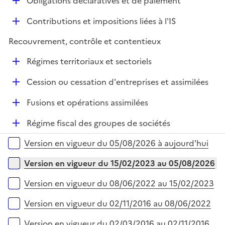
D
Obligations déclaratives et de paiement
p
e
é
l
r
D
Contributions et impositions liées à l'IS
p
i
é
l
e
Recouvrement, contrôle et contentieux
p
i
r
l
e
D
Régimes territoriaux et sectoriels
i
r
é
e
D
Cession ou cessation d'entreprises et assimilées
p
r
é
l
D
Fusions et opérations assimilées
p
i
é
l
e
D
Régime fiscal des groupes de sociétés
p
i
r
é
l
e
Versions sur la période
Version en vigueur du 05/08/2026 à aujourd'hui
p
i
r
l
e
Version en vigueur du 15/02/2023 au 05/08/2026
i
r
e
Version en vigueur du 08/06/2022 au 15/02/2023
r
Version en vigueur du 02/11/2016 au 08/06/2022
Version en vigueur du 02/03/2016 au 02/11/2016