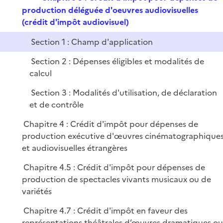
i
e
production déléguée d'oeuvres audiovisuelles
e
p
(crédit d'impôt audiovisuel)
r
l
Section 1 : Champ d'application
i
e
Section 2 : Dépenses éligibles et modalités de
r
calcul
Section 3 : Modalités d'utilisation, de déclaration
et de contrôle
Chapitre 4 : Crédit d'impôt pour dépenses de
production exécutive d'œuvres cinématographique
et audiovisuelles étrangères
Chapitre 4.5 : Crédit d'impôt pour dépenses de
production de spectacles vivants musicaux ou de
variétés
Chapitre 4.7 : Crédit d'impôt en faveur des
représentations théâtrales d’œuvres dramatiques ou