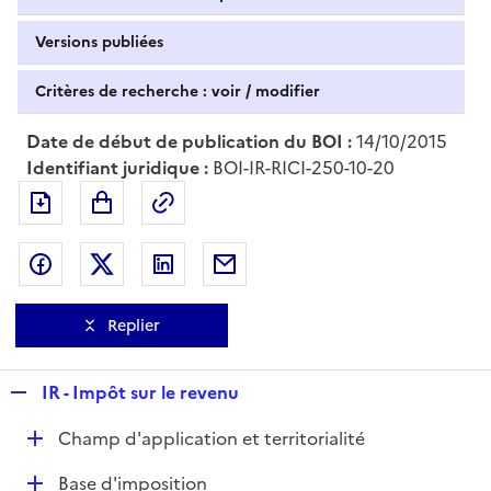
Versions publiées
Critères de recherche : voir / modifier
Date de début de publication du BOI :
14/10/2015
Identifiant juridique :
BOI-IR-RICI-250-10-20
Exporter le document au format pdf
Permalien : adresse web de ce doc
Partager sur Facebook
Partager sur Twitter
Partager sur LinkedIn
Partager par messagerie
Replier
R
IR - Impôt sur le revenu
e
D
Champ d'application et territorialité
p
é
l
D
Base d'imposition
p