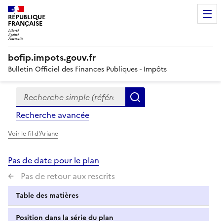
RÉPUBLIQUE
FRANÇAISE
bofip.impots.gouv.fr
Bulletin Officiel des Finances Publiques - Impôts
Recherche simple (références, mots clés, partie du titre
Formulaire
Rechercher
de
Recherche avancée
recherche
Voir le fil d'Ariane
Pas de date pour le plan
Pas de retour aux rescrits
Table des matières
Position dans la série du plan