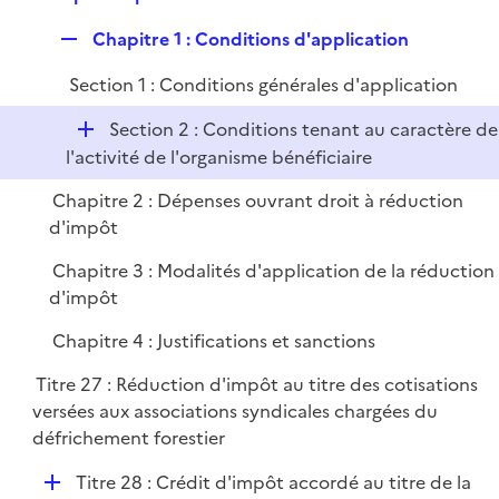
p
r
R
Chapitre 1 : Conditions d'application
l
e
i
Section 1 : Conditions générales d'application
p
e
l
r
D
Section 2 : Conditions tenant au caractère de
i
é
l'activité de l'organisme bénéficiaire
e
p
r
Chapitre 2 : Dépenses ouvrant droit à réduction
l
d'impôt
i
e
Chapitre 3 : Modalités d'application de la réduction
r
d'impôt
Chapitre 4 : Justifications et sanctions
Titre 27 : Réduction d'impôt au titre des cotisations
versées aux associations syndicales chargées du
défrichement forestier
D
Titre 28 : Crédit d'impôt accordé au titre de la