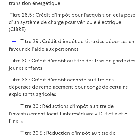
é
transition énergétique
p
Titre 28.5 : Crédit d'impôt pour l'acquisition et la pos
l
d'un système de charge pour véhicule électrique
i
(CIBRE)
e
r
D
Titre 29 : Crédit d'impôt au titre des dépenses en
é
faveur de l'aide aux personnes
p
Titre 30 : Crédit d'impôt au titre des frais de garde de
l
jeunes enfants
i
e
Titre 33 : Crédit d'impôt accordé au titre des
r
dépenses de remplacement pour congé de certains
exploitants agricoles
D
Titre 36 : Réductions d’impôt au titre de
é
l’investissement locatif intermédiaire « Duflot » et «
p
Pinel »
l
D
Titre 36.5 : Réduction d'impôt au titre de
i