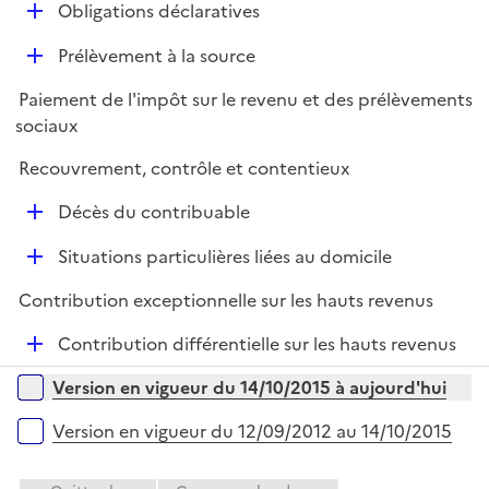
D
Obligations déclaratives
e
é
r
D
Prélèvement à la source
p
é
l
Paiement de l'impôt sur le revenu et des prélèvements
p
i
sociaux
l
e
i
r
Recouvrement, contrôle et contentieux
e
D
r
Décès du contribuable
é
D
Situations particulières liées au domicile
p
é
l
Contribution exceptionnelle sur les hauts revenus
p
i
l
e
D
Contribution différentielle sur les hauts revenus
i
r
é
Versions sur la période
e
Version en vigueur du 14/10/2015 à aujourd'hui
p
r
l
Version en vigueur du 12/09/2012 au 14/10/2015
i
e