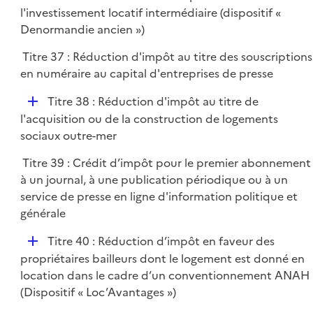
é
l'investissement locatif intermédiaire (dispositif «
e
p
Denormandie ancien »)
r
l
Titre 37 : Réduction d'impôt au titre des souscriptions
i
en numéraire au capital d'entreprises de presse
e
r
D
Titre 38 : Réduction d'impôt au titre de
é
l'acquisition ou de la construction de logements
p
sociaux outre-mer
l
Titre 39 : Crédit d’impôt pour le premier abonnement
i
à un journal, à une publication périodique ou à un
e
service de presse en ligne d'information politique et
r
générale
D
Titre 40 : Réduction d’impôt en faveur des
é
propriétaires bailleurs dont le logement est donné en
p
location dans le cadre d’un conventionnement ANAH
l
(Dispositif « Loc’Avantages »)
i