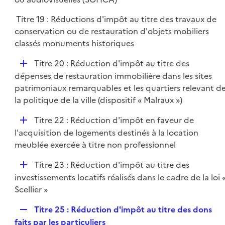
e
l
r
Titre 19 : Réductions d'impôt au titre des travaux de
i
conservation ou de restauration d'objets mobiliers
e
classés monuments historiques
r
D
Titre 20 : Réduction d'impôt au titre des
é
dépenses de restauration immobilière dans les sites
p
patrimoniaux remarquables et les quartiers relevant d
l
la politique de la ville (dispositif « Malraux »)
i
D
Titre 22 : Réduction d'impôt en faveur de
e
é
l'acquisition de logements destinés à la location
r
p
meublée exercée à titre non professionnel
l
D
Titre 23 : Réduction d'impôt au titre des
i
é
investissements locatifs réalisés dans le cadre de la loi 
e
p
Scellier »
r
l
R
Titre 25 : Réduction d'impôt au titre des dons
i
e
faits par les particuliers
e