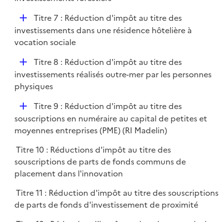
i
p
e
D
Titre 7 : Réduction d'impôt au titre des
l
r
é
investissements dans une résidence hôtelière à
i
p
vocation sociale
e
l
r
D
Titre 8 : Réduction d'impôt au titre des
i
é
investissements réalisés outre-mer par les personnes
e
p
physiques
r
l
D
Titre 9 : Réduction d'impôt au titre des
i
é
souscriptions en numéraire au capital de petites et
e
p
moyennes entreprises (PME) (RI Madelin)
r
l
Titre 10 : Réductions d'impôt au titre des
i
souscriptions de parts de fonds communs de
e
placement dans l'innovation
r
Titre 11 : Réduction d'impôt au titre des souscriptions
de parts de fonds d'investissement de proximité