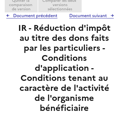
Quitter la
Comparer les deux
r
comparaison
versions
de version
sélectionnées
Document précédent
Document suivant
IR - Réduction d'impôt
au titre des dons faits
par les particuliers -
Conditions
d'application -
Conditions tenant au
caractère de l'activité
de l'organisme
bénéficiaire