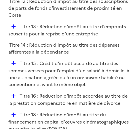
Titre 12 : Réduction d'impôt au titre des souscriptions
de parts de fonds d'investissement de proximité en
Corse
D
Titre 13 : Réduction d'impôt au titre d'emprunts
é
souscrits pour la reprise d'une entreprise
p
Titre 14 : Réduction d'impôt au titre des dépenses
l
afférentes à la dépendance
i
e
D
Titre 15 : Crédit d'impôt accordé au titre des
r
é
sommes versées pour l'emploi d'un salarié à domicile, 
p
une association agréée ou à un organisme habilité ou
l
conventionné ayant le même objet
i
D
Titre 16 : Réduction d'impôt accordée au titre de
e
é
la prestation compensatoire en matière de divorce
r
p
D
Titre 18 : Réduction d'impôt au titre du
l
é
financement en capital d'œuvres cinématographiques
i
p
ou audiovisuelles (SOFICA)