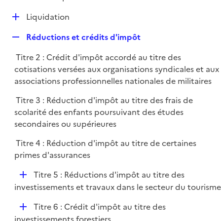
i
é
l
e
D
Liquidation
p
i
r
é
l
e
R
Réductions et crédits d'impôt
p
i
r
e
l
e
Titre 2 : Crédit d'impôt accordé au titre des
p
i
r
cotisations versées aux organisations syndicales et aux
l
e
associations professionnelles nationales de militaires
i
r
e
Titre 3 : Réduction d'impôt au titre des frais de
r
scolarité des enfants poursuivant des études
secondaires ou supérieures
Titre 4 : Réduction d'impôt au titre de certaines
primes d'assurances
D
Titre 5 : Réductions d'impôt au titre des
é
investissements et travaux dans le secteur du tourisme
p
D
Titre 6 : Crédit d'impôt au titre des
l
é
investissements forestiers