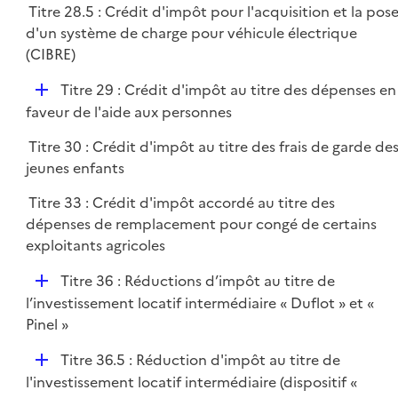
Titre 28.5 : Crédit d'impôt pour l'acquisition et la pos
l
d'un système de charge pour véhicule électrique
i
(CIBRE)
e
r
D
Titre 29 : Crédit d'impôt au titre des dépenses en
é
faveur de l'aide aux personnes
p
Titre 30 : Crédit d'impôt au titre des frais de garde de
l
jeunes enfants
i
e
Titre 33 : Crédit d'impôt accordé au titre des
r
dépenses de remplacement pour congé de certains
exploitants agricoles
D
Titre 36 : Réductions d’impôt au titre de
é
l’investissement locatif intermédiaire « Duflot » et «
p
Pinel »
l
D
Titre 36.5 : Réduction d'impôt au titre de
i
é
l'investissement locatif intermédiaire (dispositif «
e