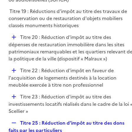
e
l
r
Titre 19 : Réductions d'impôt au titre des travaux de
i
conservation ou de restauration d'objets mobiliers
e
classés monuments historiques
r
D
Titre 20 : Réduction d'impôt au titre des
é
dépenses de restauration immobilière dans les sites
p
patrimoniaux remarquables et les quartiers relevant d
l
la politique de la ville (dispositif « Malraux »)
i
D
Titre 22 : Réduction d'impôt en faveur de
e
é
l'acquisition de logements destinés à la location
r
p
meublée exercée à titre non professionnel
l
D
Titre 23 : Réduction d'impôt au titre des
i
é
investissements locatifs réalisés dans le cadre de la loi 
e
p
Scellier »
r
l
R
Titre 25 : Réduction d'impôt au titre des dons
i
e
faits par les particuliers
e