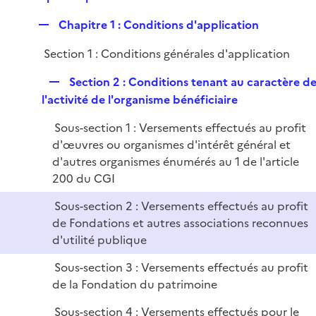
p
r
R
Chapitre 1 : Conditions d'application
l
e
i
Section 1 : Conditions générales d'application
p
e
l
r
R
Section 2 : Conditions tenant au caractère d
i
e
l'activité de l'organisme bénéficiaire
e
p
r
Sous-section 1 : Versements effectués au profit
l
d'œuvres ou organismes d'intérêt général et
i
d'autres organismes énumérés au 1 de l'article
e
200 du CGI
r
Sous-section 2 : Versements effectués au profit
de Fondations et autres associations reconnues
d'utilité publique
Sous-section 3 : Versements effectués au profit
de la Fondation du patrimoine
Sous-section 4 : Versements effectués pour le