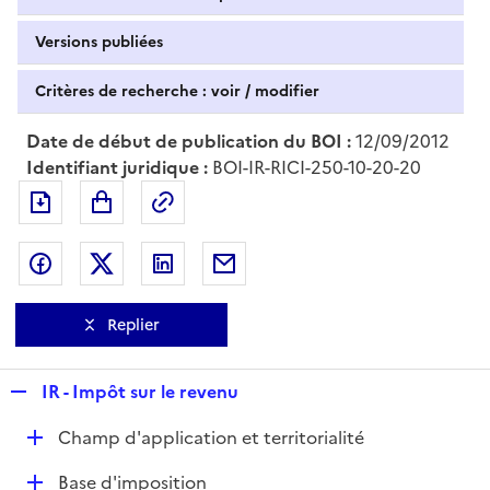
Versions publiées
Critères de recherche : voir / modifier
Date de début de publication du BOI :
12/09/2012
Identifiant juridique :
BOI-IR-RICI-250-10-20-20
Exporter le document au format pdf
Permalien : adresse web de ce doc
Partager sur Facebook
Partager sur Twitter
Partager sur LinkedIn
Partager par messagerie
Replier
R
IR - Impôt sur le revenu
e
D
Champ d'application et territorialité
p
é
l
D
Base d'imposition
p