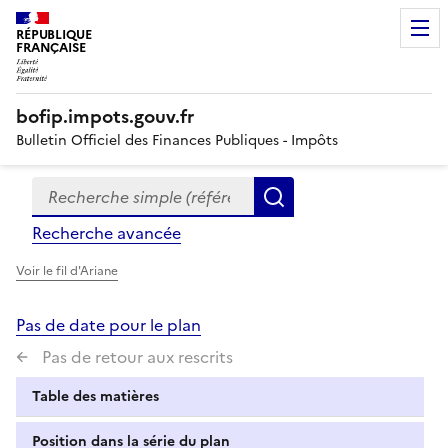
RÉPUBLIQUE
FRANÇAISE
bofip.impots.gouv.fr
Bulletin Officiel des Finances Publiques - Impôts
Recherche simple (références, mots clés, partie du titre
Formulaire
Rechercher
de
Recherche avancée
recherche
Voir le fil d'Ariane
Pas de date pour le plan
Pas de retour aux rescrits
Table des matières
Position dans la série du plan