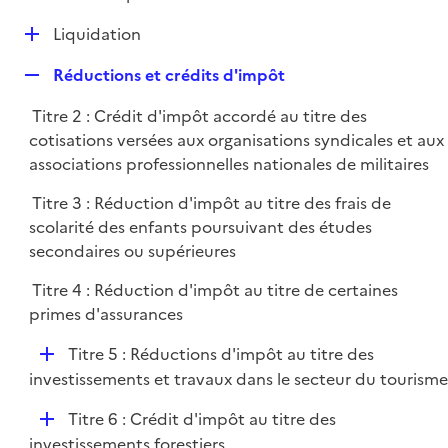
i
é
l
e
D
Liquidation
p
i
r
é
l
e
R
Réductions et crédits d'impôt
p
i
r
e
l
e
Titre 2 : Crédit d'impôt accordé au titre des
p
i
r
cotisations versées aux organisations syndicales et aux
l
e
associations professionnelles nationales de militaires
i
r
e
Titre 3 : Réduction d'impôt au titre des frais de
r
scolarité des enfants poursuivant des études
secondaires ou supérieures
Titre 4 : Réduction d'impôt au titre de certaines
primes d'assurances
D
Titre 5 : Réductions d'impôt au titre des
é
investissements et travaux dans le secteur du tourisme
p
D
Titre 6 : Crédit d'impôt au titre des
l
é
investissements forestiers