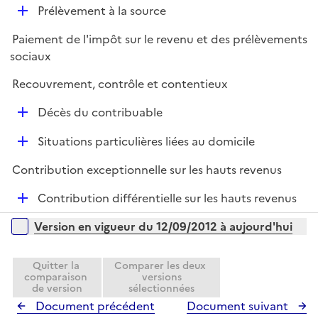
r
D
Prélèvement à la source
p
é
l
Paiement de l'impôt sur le revenu et des prélèvements
p
i
sociaux
l
e
i
r
Recouvrement, contrôle et contentieux
e
D
r
Décès du contribuable
é
D
Situations particulières liées au domicile
p
é
l
Contribution exceptionnelle sur les hauts revenus
p
i
l
e
D
Contribution différentielle sur les hauts revenus
i
r
é
Versions sur la période
e
Version en vigueur du 12/09/2012 à aujourd'hui
p
r
l
i
Quitter la
Comparer les deux
comparaison
versions
e
de version
sélectionnées
r
Document précédent
Document suivant