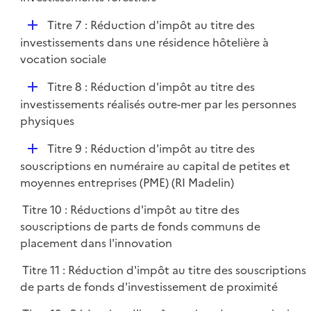
i
p
e
D
Titre 7 : Réduction d'impôt au titre des
l
r
é
investissements dans une résidence hôtelière à
i
p
vocation sociale
e
l
r
D
Titre 8 : Réduction d'impôt au titre des
i
é
investissements réalisés outre-mer par les personnes
e
p
physiques
r
l
D
Titre 9 : Réduction d'impôt au titre des
i
é
souscriptions en numéraire au capital de petites et
e
p
moyennes entreprises (PME) (RI Madelin)
r
l
Titre 10 : Réductions d'impôt au titre des
i
souscriptions de parts de fonds communs de
e
placement dans l'innovation
r
Titre 11 : Réduction d'impôt au titre des souscriptions
de parts de fonds d'investissement de proximité