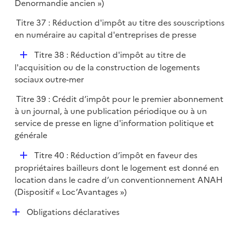
p
Denormandie ancien »)
r
l
Titre 37 : Réduction d'impôt au titre des souscriptions
i
en numéraire au capital d'entreprises de presse
e
r
D
Titre 38 : Réduction d'impôt au titre de
é
l'acquisition ou de la construction de logements
p
sociaux outre-mer
l
Titre 39 : Crédit d’impôt pour le premier abonnement
i
à un journal, à une publication périodique ou à un
e
service de presse en ligne d'information politique et
r
générale
D
Titre 40 : Réduction d’impôt en faveur des
é
propriétaires bailleurs dont le logement est donné en
p
location dans le cadre d’un conventionnement ANAH
l
(Dispositif « Loc’Avantages »)
i
D
Obligations déclaratives
e
é