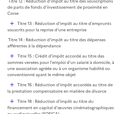
Titre 12 : Réduction d'impôt au titre des souscriptions
de parts de fonds d'investissement de proximité en
Corse
D
Titre 13 : Réduction d'impôt au titre d'emprunts
é
souscrits pour la reprise d'une entreprise
p
Titre 14 : Réduction d'impôt au titre des dépenses
l
afférentes à la dépendance
i
e
D
Titre 15 : Crédit d'impôt accordé au titre des
r
é
sommes versées pour l'emploi d'un salarié à domicile, 
p
une association agréée ou à un organisme habilité ou
l
conventionné ayant le même objet
i
D
Titre 16 : Réduction d'impôt accordée au titre de
e
é
la prestation compensatoire en matière de divorce
r
p
D
Titre 18 : Réduction d'impôt au titre du
l
é
financement en capital d'œuvres cinématographiques
i
p
ou audiovisuelles (SOFICA)