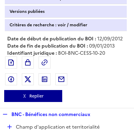
Versions publiées
Critères de recherche : voir / modifier
Date de début de publication du BOI :
12/09/2012
Date de fin de publication du BOI :
09/01/2013
Identifiant juridique :
BOI-BNC-CESS-10-20
Exporter le document au format pdf
Permalien : adresse web de ce doc
Partager sur Facebook
Partager sur Twitter
Partager sur LinkedIn
Partager par messagerie
Replier
R
BNC - Bénéfices non commerciaux
e
D
Champ d'application et territorialité
p
é