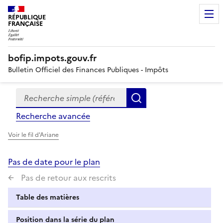
RÉPUBLIQUE
FRANÇAISE
bofip.impots.gouv.fr
Bulletin Officiel des Finances Publiques - Impôts
Recherche simple (références, mots clés, partie du titre
Formulaire
Rechercher
de
Recherche avancée
recherche
Voir le fil d'Ariane
Pas de date pour le plan
Pas de retour aux rescrits
Table des matières
Position dans la série du plan