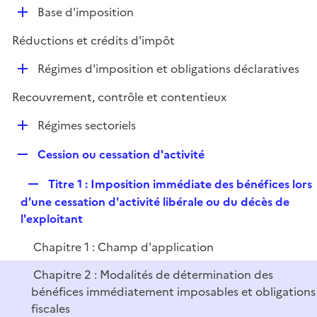
l
D
Base d'imposition
p
i
é
l
e
Réductions et crédits d'impôt
p
i
r
l
e
D
Régimes d'imposition et obligations déclaratives
i
r
é
e
Recouvrement, contrôle et contentieux
p
r
l
D
Régimes sectoriels
i
é
e
R
Cession ou cessation d'activité
p
r
e
l
R
Titre 1 : Imposition immédiate des bénéfices lors
p
i
e
d'une cessation d'activité libérale ou du décès de
l
e
p
l'exploitant
i
r
l
e
Chapitre 1 : Champ d'application
i
r
e
Chapitre 2 : Modalités de détermination des
r
bénéfices immédiatement imposables et obligations
fiscales