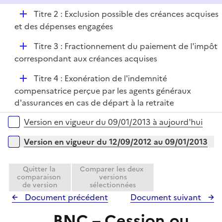
D
Titre 2 : Exclusion possible des créances acquises
é
et des dépenses engagées
p
D
Titre 3 : Fractionnement du paiement de l'impôt
l
é
correspondant aux créances acquises
i
p
e
D
Titre 4 : Exonération de l'indemnité
l
r
é
compensatrice perçue par les agents généraux
i
p
d'assurances en cas de départ à la retraite
e
l
r
Versions sur la période
Version en vigueur du 09/01/2013 à aujourd'hui
i
e
Version en vigueur du 12/09/2012 au 09/01/2013
r
Quitter la
Comparer les deux
comparaison
versions
de version
sélectionnées
Document précédent
Document suivant
BNC – Cession ou