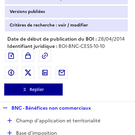
Versions publiées
Critères de recherche : voir / modifier
Date de début de publication du BOI :
28/04/2014
Identifiant juridique :
BOI-BNC-CESS-10-10
Exporter le document au format pdf
Permalien : adresse web de ce doc
Partager sur Facebook
Partager sur Twitter
Partager sur LinkedIn
Partager par messagerie
Replier
R
BNC - Bénéfices non commerciaux
e
D
Champ d'application et territorialité
p
é
l
D
Base d'imposition
p