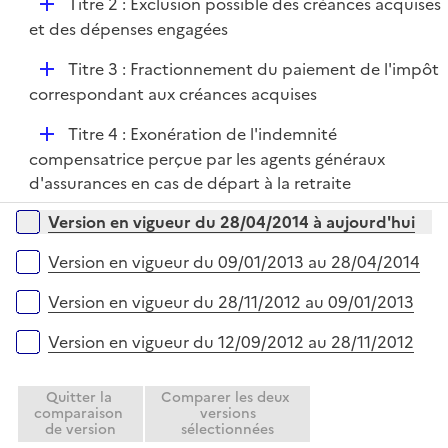
D
Titre 2 : Exclusion possible des créances acquises
é
et des dépenses engagées
p
D
Titre 3 : Fractionnement du paiement de l'impôt
l
é
correspondant aux créances acquises
i
p
e
D
Titre 4 : Exonération de l'indemnité
l
r
é
compensatrice perçue par les agents généraux
i
p
d'assurances en cas de départ à la retraite
e
l
r
Versions sur la période
Version en vigueur du 28/04/2014 à aujourd'hui
i
e
Version en vigueur du 09/01/2013 au 28/04/2014
r
Version en vigueur du 28/11/2012 au 09/01/2013
Version en vigueur du 12/09/2012 au 28/11/2012
Quitter la
Comparer les deux
comparaison
versions
de version
sélectionnées