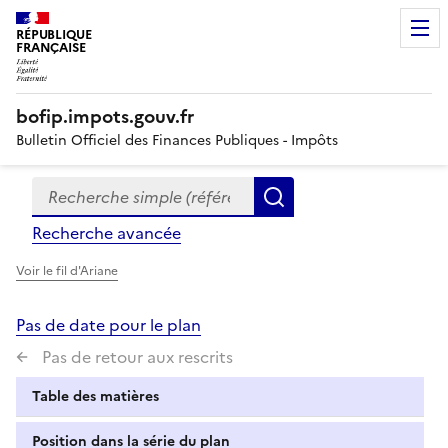
RÉPUBLIQUE
FRANÇAISE
bofip.impots.gouv.fr
Bulletin Officiel des Finances Publiques - Impôts
Recherche simple (références, mots clés, partie du titre
Formulaire
Rechercher
de
Recherche avancée
recherche
Voir le fil d'Ariane
Pas de date pour le plan
Pas de retour aux rescrits
Table des matières
Position dans la série du plan