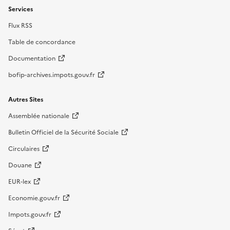
Services
Flux RSS
Table de concordance
Documentation
bofip-archives.impots.gouv.fr
Autres Sites
Assemblée nationale
Bulletin Officiel de la Sécurité Sociale
Circulaires
Douane
EUR-lex
Economie.gouv.fr
Impots.gouv.fr