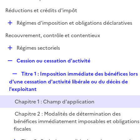
i
é
l
e
Réductions et crédits d'impôt
p
i
r
l
e
D
Régimes d'imposition et obligations déclaratives
i
r
é
e
Recouvrement, contrôle et contentieux
p
r
l
D
Régimes sectoriels
i
é
e
R
Cession ou cessation d'activité
p
r
e
l
R
Titre 1 : Imposition immédiate des bénéfices lors
p
i
e
d'une cessation d'activité libérale ou du décès de
l
e
p
l'exploitant
i
r
l
e
Chapitre 1 : Champ d'application
i
r
e
Chapitre 2 : Modalités de détermination des
r
bénéfices immédiatement imposables et obligations
fiscales