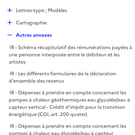
i
é
l
e
D
Lettres-type ; Modèles
p
i
r
é
l
e
D
Cartographie
p
i
r
é
l
e
R
Autres annexes
p
i
r
e
l
e
IR - Schéma récapitulatif des rémunérations payées à
p
i
r
une personne interposée entre le débiteur et les
l
e
artistes
i
r
e
IR - Les différents formulaires de la déclaration
r
d'ensemble des revenus
IR - Dépenses à prendre en compte concernant les
pompes à chaleur géothermiques eau glycolée/eau à
capteur vertical - Crédit d'impôt pour la transition
énergétique (CGI, art. 200 quater)
IR - Dépenses à prendre en compte concernant les
pompes à chaleur eau glycolée/eau à capteur