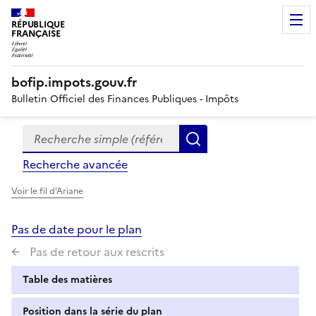
RÉPUBLIQUE
FRANÇAISE
bofip.impots.gouv.fr
Bulletin Officiel des Finances Publiques - Impôts
Recherche simple (références, mots clés, partie du titre
Formulaire
Rechercher
de
Recherche avancée
recherche
Voir le fil d'Ariane
Pas de date pour le plan
Pas de retour aux rescrits
Table des matières
Position dans la série du plan