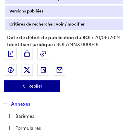
Versions publiées
Critères de recherche : voir / modifier
Date de début de publication du BOI :
20/06/2024
Identifiant juridique :
BOI-ANNX-000048
Exporter le document au format pdf
Permalien : adresse web de ce doc
Partager sur Facebook
Partager sur Twitter
Partager sur LinkedIn
Partager par messagerie
Replier
R
Annexes
e
D
Barèmes
p
é
l
D
Formulaires
p