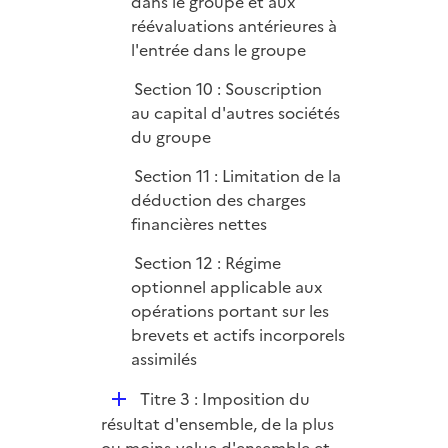
dans le groupe et aux
réévaluations antérieures à
l'entrée dans le groupe
Section 10 : Souscription
au capital d'autres sociétés
du groupe
Section 11 : Limitation de la
déduction des charges
financières nettes
Section 12 : Régime
optionnel applicable aux
opérations portant sur les
brevets et actifs incorporels
assimilés
D
Titre 3 : Imposition du
é
résultat d'ensemble, de la plus
p