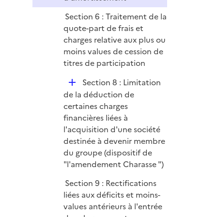
i
Section 6 : Traitement de la
e
quote-part de frais et
r
charges relative aux plus ou
moins values de cession de
titres de participation
D
Section 8 : Limitation
é
de la déduction de
p
certaines charges
l
financières liées à
i
l'acquisition d'une société
e
destinée à devenir membre
r
du groupe (dispositif de
"l'amendement Charasse ")
Section 9 : Rectifications
liées aux déficits et moins-
values antérieurs à l'entrée