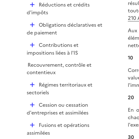
i
résu
r
D
Réductions et crédits
p
e
tout
é
d'impôts
l
r
210 
p
i
D
Obligations déclaratives et
l
e
Aux 
é
de paiement
i
r
élém
p
e
D
Contributions et
nett
l
r
é
impositions liées à l'IS
i
10
p
e
Recouvrement, contrôle et
l
r
Corr
contentieux
i
valu
e
D
Régimes territoriaux et
l'im
r
é
sectoriels
20
p
D
Cession ou cessation
l
En o
é
d'entreprises et assimilées
i
chaq
p
e
D
l'ex
Fusions et opérations
l
r
é
assimilées
i
30