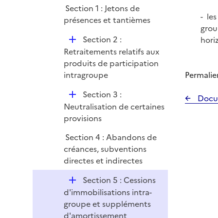
Section 1 : Jetons de
r
- le
présences et tantièmes
grou
D
Section 2 :
hori
é
Retraitements relatifs aux
p
produits de participation
l
intragroupe
Permalie
i
D
Section 3 :
e
Docu
é
Neutralisation de certaines
r
p
provisions
l
Section 4 : Abandons de
i
créances, subventions
e
directes et indirectes
r
D
Section 5 : Cessions
é
d'immobilisations intra-
p
groupe et suppléments
l
d'amortissement