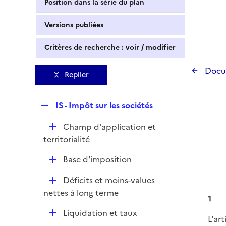
Position dans la série du plan
Versions publiées
Critères de recherche : voir / modifier
Docu
Replier
R
IS - Impôt sur les sociétés
e
D
Champ d'application et
p
é
territorialité
l
p
i
D
Base d'imposition
l
e
é
i
r
D
Déficits et moins-values
p
e
é
nettes à long terme
l
r
1
p
i
D
Liquidation et taux
l
L'
art
e
é