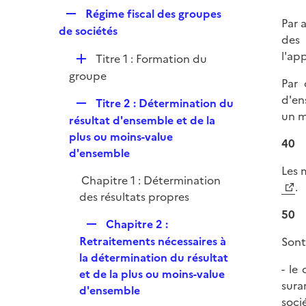
p
e
R
Régime fiscal des groupes
l
r
Par 
e
de sociétés
i
des 
p
e
l'ap
D
Titre 1 : Formation du
l
r
é
groupe
i
Par 
p
e
d'en
R
Titre 2 : Détermination du
l
r
un 
e
résultat d'ensemble et de la
i
p
plus ou moins-value
e
40
l
d'ensemble
r
i
Les 
Chapitre 1 : Détermination
e
.
des résultats propres
r
50
R
Chapitre 2 :
e
Retraitements nécessaires à
Sont
p
la détermination du résultat
- le
l
et de la plus ou moins-value
sura
i
d'ensemble
soci
e