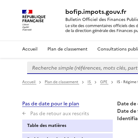
bofip.impots.gouv.fr
RÉPUBLIQUE
Bulletin Officiel des Finances Publ
FRANÇAISE
Le site des commentaires officiels des d
de la direction générale des Finances p
Accueil
Plan de classement
Consultations publi
Recherche simple (références, mots clés, partie 
Formulaire
de
recherche
Accueil
Plan de classement
IS
GPE
IS - Régime 
Pas de date pour le plan
Date de 
Date de 
Pas de retour aux rescrits
Identifia
Table des matières