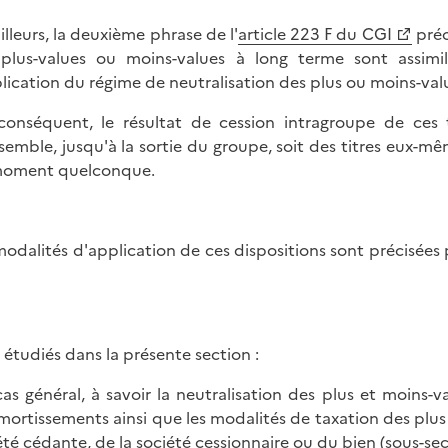
ailleurs, la deuxième phrase de l'
article 223 F du CGI
préc
plus-values ou moins-values à long terme sont assimi
plication du régime de neutralisation des plus ou moins-val
conséquent, le résultat de cession intragroupe de ces ti
semble, jusqu'à la sortie du groupe, soit des titres eux-mêm
moment quelconque.
modalités d'application de ces dispositions sont précisées p
 étudiés dans la présente section :
 cas général, à savoir la neutralisation des plus et moins-
mortissements ainsi que les modalités de taxation des plus
été cédante, de la société cessionnaire ou du bien (sous-sec