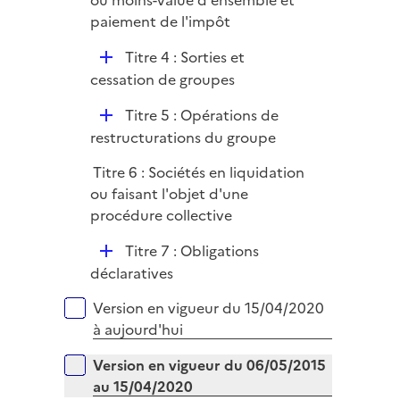
ou moins-value d'ensemble et
l
paiement de l'impôt
i
D
Titre 4 : Sorties et
e
é
cessation de groupes
r
p
D
Titre 5 : Opérations de
l
é
restructurations du groupe
i
p
e
Titre 6 : Sociétés en liquidation
l
r
ou faisant l'objet d'une
i
procédure collective
e
r
D
Titre 7 : Obligations
é
déclaratives
p
Versions sur la période
Version en vigueur du 15/04/2020
l
à aujourd'hui
i
e
Version en vigueur du 06/05/2015
r
au 15/04/2020