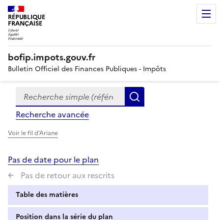
RÉPUBLIQUE
FRANÇAISE
bofip.impots.gouv.fr
Bulletin Officiel des Finances Publiques - Impôts
Recherche simple (références, mots clés, partie du titre
Formulaire
Rechercher
de
Recherche avancée
recherche
Voir le fil d'Ariane
Pas de date pour le plan
Pas de retour aux rescrits
Table des matières
Position dans la série du plan