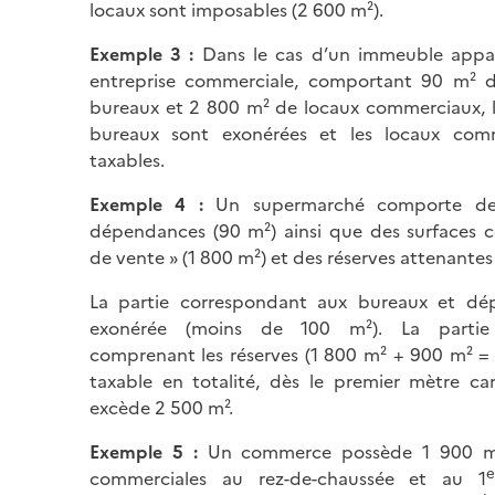
locaux sont imposables (2 600 m²).
Exemple 3 :
Dans le cas d’un immeuble appa
entreprise commerciale, comportant 90 m² d
bureaux et 2 800 m² de locaux commerciaux, l
bureaux sont exonérées et les locaux com
taxables.
Exemple 4 :
Un supermarché comporte de
dépendances (90 m²) ainsi que des surfaces 
de vente » (1 800 m²) et des réserves attenantes
La partie correspondant aux bureaux et dé
exonérée (moins de 100 m²). La partie
comprenant les réserves (1 800 m² + 900 m² = 
taxable en totalité, dès le premier mètre carr
excède 2 500 m².
Exemple 5 :
Un commerce possède 1 900 m²
e
commerciales au rez-de-chaussée et au 1