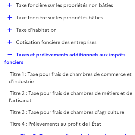
i
D
Taxe foncière sur les propriétés non bâties
l
e
é
i
r
D
Taxe foncière sur les propriétés bâties
p
e
é
l
r
D
Taxe d'habitation
p
i
é
l
e
D
Cotisation foncière des entreprises
p
i
r
é
l
e
R
Taxes et prélèvements additionnels aux impôts
p
i
r
e
fonciers
l
e
p
i
r
Titre 1 : Taxe pour frais de chambres de commerce et
l
e
d'industrie
i
r
e
Titre 2 : Taxe pour frais de chambres de métiers et de
r
l'artisanat
Titre 3 : Taxe pour frais de chambres d'agriculture
Titre 4 : Prélèvements au profit de l'État