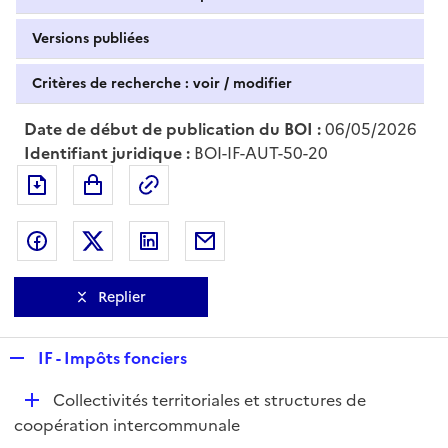
Versions publiées
Critères de recherche : voir / modifier
Date de début de publication du BOI :
06/05/2026
Identifiant juridique :
BOI-IF-AUT-50-20
Exporter le document au format pdf
Permalien : adresse web de ce doc
Partager sur Facebook
Partager sur Twitter
Partager sur LinkedIn
Partager par messagerie
Replier
R
IF - Impôts fonciers
e
D
Collectivités territoriales et structures de
p
é
coopération intercommunale
l
p