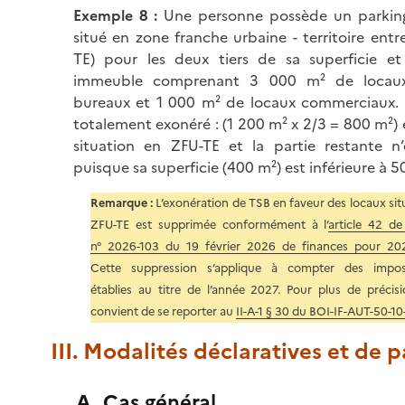
Exemple 8 :
Une personne possède un parkin
situé en zone franche urbaine - territoire ent
TE) pour les deux tiers de sa superficie e
immeuble comprenant 3 000 m² de locau
bureaux et 1 000 m² de locaux commerciaux. 
totalement exonéré : (
1 200 m²
x 2/3 = 800 m²) 
situation en ZFU-TE et la partie restante n
puisque sa superficie (400 m²) est inférieure à 5
Remarque :
L’exonération de TSB en faveur des locaux sit
ZFU-TE est supprimée conformément à l’
article 42 de 
n° 2026-103 du 19 février 2026 de finances pour 20
Cette suppression s’applique à compter des imposi
établies au titre de l’année 2027. Pour plus de précisio
convient de se reporter au
II-A-1 § 30 du BOI-IF-AUT-50-10
III. Modalités déclaratives et de 
A. Cas général