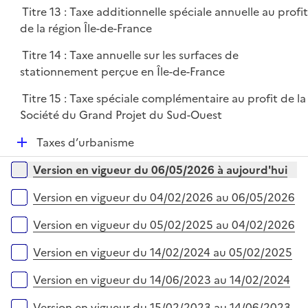
i
Titre 13 : Taxe additionnelle spéciale annuelle au profi
e
de la région Île-de-France
r
Titre 14 : Taxe annuelle sur les surfaces de
stationnement perçue en Île-de-France
Titre 15 : Taxe spéciale complémentaire au profit de la
Société du Grand Projet du Sud-Ouest
D
Taxes d’urbanisme
é
Versions sur la période
Version en vigueur du 06/05/2026 à aujourd'hui
p
l
Version en vigueur du 04/02/2026 au 06/05/2026
i
e
Version en vigueur du 05/02/2025 au 04/02/2026
r
Version en vigueur du 14/02/2024 au 05/02/2025
Version en vigueur du 14/06/2023 au 14/02/2024
Version en vigueur du 15/02/2023 au 14/06/2023