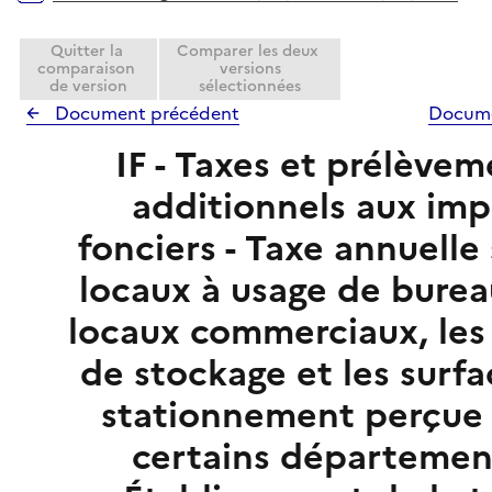
Quitter la
Comparer les deux
comparaison
versions
de version
sélectionnées
Document précédent
Docume
IF - Taxes et prélèvem
additionnels aux imp
fonciers - Taxe annuelle 
locaux à usage de burea
locaux commerciaux, les
de stockage et les surf
stationnement perçue
certains département