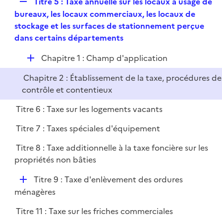
R
Titre 5 : Taxe annuelle sur les locaux à usage de
e
bureaux, les locaux commerciaux, les locaux de
p
stockage et les surfaces de stationnement perçue
l
dans certains départements
i
D
Chapitre 1 : Champ d'application
e
é
r
Chapitre 2 : Établissement de la taxe, procédures de
p
contrôle et contentieux
l
i
Titre 6 : Taxe sur les logements vacants
e
Titre 7 : Taxes spéciales d'équipement
r
Titre 8 : Taxe additionnelle à la taxe foncière sur les
propriétés non bâties
D
Titre 9 : Taxe d'enlèvement des ordures
é
ménagères
p
Titre 11 : Taxe sur les friches commerciales
l