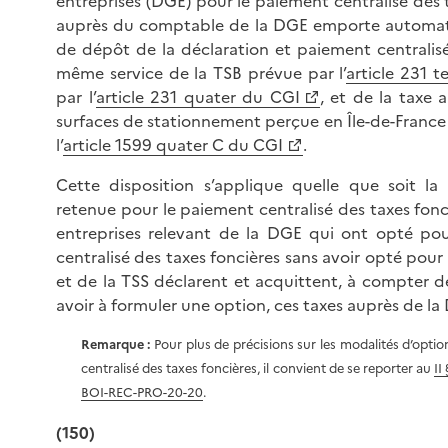
entreprises (DGE) pour le paiement centralisé des 
auprès du comptable de la DGE emporte automat
de dépôt de la déclaration et paiement centralis
même service de la TSB prévue par l’
article 231 t
par l’
article 231 quater du CGI
, et de la taxe a
surfaces de stationnement perçue en Île-de-France
l’
article 1599 quater C du CGI
.
Cette disposition s’applique quelle que soit la
retenue pour le paiement centralisé des taxes fonciè
entreprises relevant de la DGE qui ont opté po
centralisé des taxes foncières sans avoir opté pour 
et de la TSS déclarent et acquittent, à compter d
avoir à formuler une option, ces taxes auprès de la
Remarque :
Pour plus de précisions sur les modalités d’opti
centralisé des taxes foncières, il convient de se reporter au
II
BOI-REC-PRO-20-20
.
(150)