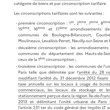
catégorie de biens et par circonscription tarifaire.
Les circonscriptions tarifaires sont les suivantes :
er
ème
ème
èm
première circonscription : 1
, 2
, 7
, 8
ème
ème
ème
15
, 16
et 17
arrondissements de
communes de Boulogne-Billancourt, Courbevo
Moulineaux, Levallois-Perret, Neuilly-sur-Seine et 
deuxième circonscription : les arrondissements 
communes du département des Hauts-de-Sei
ère
ceux de la 1
circonscription ;
troisième circonscription : les communes de l’u
Paris telle que délimitée par l’
arrêté du 28 
modifiant l’arrêté du 31 décembre 2012 fixant l
taxe annuelle sur les locaux à usage de burea
commerciaux, les locaux de stockage et le
stationnement perçue dans la région Île-de-Fran
2013 et délimitant l’unité urbaine de Paris
l’article 231 ter du code général des impôts
au