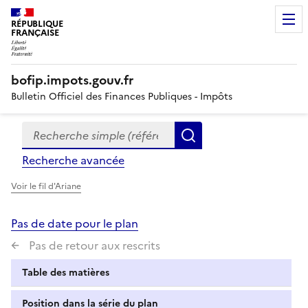
RÉPUBLIQUE
FRANÇAISE
bofip.impots.gouv.fr
Bulletin Officiel des Finances Publiques - Impôts
Recherche simple (références, mots clés, partie du titre
Formulaire
Rechercher
de
Recherche avancée
recherche
Voir le fil d'Ariane
Pas de date pour le plan
Pas de retour aux rescrits
Table des matières
Position dans la série du plan