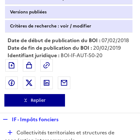
Versions publiées
Critères de recherche : voir / modifier
Date de début de publication du BOI :
07/02/2018
Date de fin de publication du BOI :
20/02/2019
Identifiant juridique :
BOI-IF-AUT-50-20
Exporter le document au format pdf
Permalien : adresse web de ce doc
Partager sur Facebook
Partager sur Twitter
Partager sur LinkedIn
Partager par messagerie
Replier
R
IF - Impôts fonciers
e
D
Collectivités territoriales et structures de
p
é