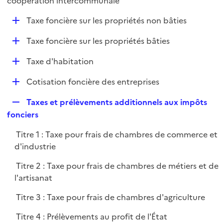
coopération intercommunale
l
p
i
D
Taxe foncière sur les propriétés non bâties
l
e
é
i
r
D
Taxe foncière sur les propriétés bâties
p
e
é
l
r
D
Taxe d'habitation
p
i
é
l
e
D
Cotisation foncière des entreprises
p
i
r
é
l
e
R
Taxes et prélèvements additionnels aux impôts
p
i
r
e
fonciers
l
e
p
i
r
Titre 1 : Taxe pour frais de chambres de commerce et
l
e
d'industrie
i
r
e
Titre 2 : Taxe pour frais de chambres de métiers et de
r
l'artisanat
Titre 3 : Taxe pour frais de chambres d'agriculture
Titre 4 : Prélèvements au profit de l'État