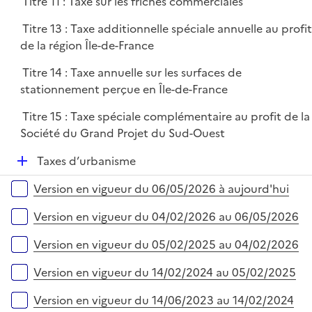
Titre 11 : Taxe sur les friches commerciales
l
i
Titre 13 : Taxe additionnelle spéciale annuelle au profi
e
de la région Île-de-France
r
Titre 14 : Taxe annuelle sur les surfaces de
stationnement perçue en Île-de-France
Titre 15 : Taxe spéciale complémentaire au profit de la
Société du Grand Projet du Sud-Ouest
D
Taxes d’urbanisme
é
Versions sur la période
Version en vigueur du 06/05/2026 à aujourd'hui
p
l
Version en vigueur du 04/02/2026 au 06/05/2026
i
e
Version en vigueur du 05/02/2025 au 04/02/2026
r
Version en vigueur du 14/02/2024 au 05/02/2025
Version en vigueur du 14/06/2023 au 14/02/2024