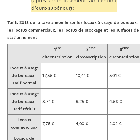
(après arrondissement au centime
d'euro supérieur) :
Tarifs 2018 de la taxe annuelle sur les locaux à usage de bureaux,
les locaux commerciaux, les locaux de stockage et les surfaces de
stationnement
ère
ème
ème
1
2
3
circonscription
circonscription
circonscription
Locaux à usage
de bureaux -
17,55 €
10,41 €
5,01 €
Tarif normal
Locaux à usage
de bureaux -
8,71 €
6,25 €
4,53 €
Tarif réduit
Locaux
7,75 €
4,00 €
2,02 €
commerciaux
Locaux de