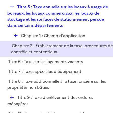
R
Titre 5 : Taxe annuelle sur les locaux à usage de
e
bureaux, les locaux commerciaux, les locaux de
p
stockage et les surfaces de stationnement perçue
l
dans certains départements
i
D
Chapitre 1 : Champ d'application
e
é
r
Chapitre 2 : Établissement de la taxe, procédures de
p
contrôle et contentieux
l
i
Titre 6 : Taxe sur les logements vacants
e
Titre 7 : Taxes spéciales d'équipement
r
Titre 8 : Taxe additionnelle à la taxe foncière sur les
propriétés non bâties
D
Titre 9 : Taxe d'enlèvement des ordures
é
ménagères
p