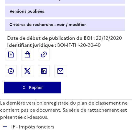
Versions publiées
Critères de recherche : voir / modifier
Date de début de publication du BOI :
22/12/2020
Identifiant juridique :
BOI-IF-TH-20-20-40
Exporter le document au format pdf
Permalien : adresse web de ce doc
Partager sur Facebook
Partager sur Twitter
Partager sur LinkedIn
Partager par messagerie
Replier
La dernière version enregistrée du plan de classement ne
contient pas ce document. Sa série de rattachement est
présentée ci-dessous.
R
IF - Impôts fonciers