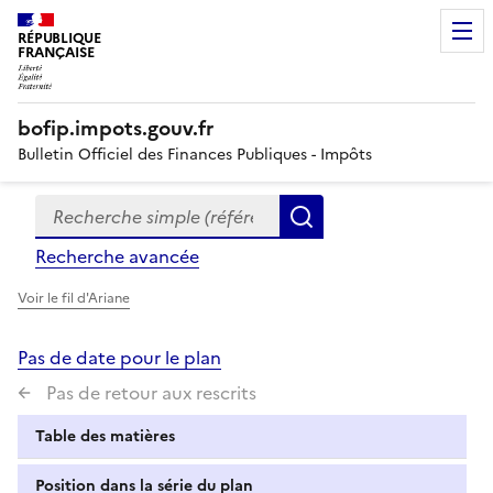
RÉPUBLIQUE
FRANÇAISE
bofip.impots.gouv.fr
Bulletin Officiel des Finances Publiques - Impôts
Recherche simple (références, mots clés, partie du titre
Formulaire
Rechercher
de
Recherche avancée
recherche
Voir le fil d'Ariane
Pas de date pour le plan
Pas de retour aux rescrits
Table des matières
Position dans la série du plan