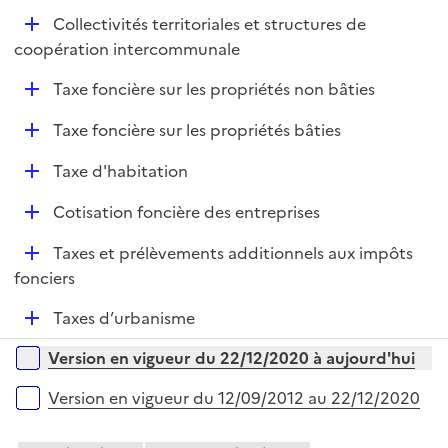
e
D
Collectivités territoriales et structures de
p
é
coopération intercommunale
l
p
i
D
Taxe foncière sur les propriétés non bâties
l
e
é
i
r
D
Taxe foncière sur les propriétés bâties
p
e
é
l
r
D
Taxe d'habitation
p
i
é
l
e
D
Cotisation foncière des entreprises
p
i
r
é
l
e
D
Taxes et prélèvements additionnels aux impôts
p
i
r
é
fonciers
l
e
p
i
r
D
Taxes d’urbanisme
l
e
é
i
r
Versions sur la période
Version en vigueur du 22/12/2020 à aujourd'hui
p
e
l
r
Version en vigueur du 12/09/2012 au 22/12/2020
i
e