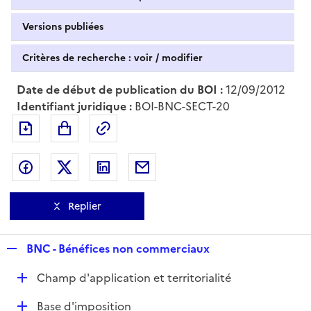
Versions publiées
Critères de recherche : voir / modifier
Date de début de publication du BOI :
12/09/2012
Identifiant juridique :
BOI-BNC-SECT-20
Exporter le document au format pdf
Permalien : adresse web de ce doc
Partager sur Facebook
Partager sur Twitter
Partager sur LinkedIn
Partager par messagerie
Replier
R
BNC - Bénéfices non commerciaux
e
D
Champ d'application et territorialité
p
é
l
D
Base d'imposition
p