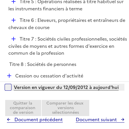
D
Titre 5 : Opérations réalisées à titre habituel sur
r
é
les instruments financiers à terme
p
D
Titre 6 : Eleveurs, propriétaires et entraîneurs de
l
é
chevaux de course
i
p
e
D
Titre 7 : Sociétés civiles professionnelles, sociétés
l
r
é
civiles de moyens et autres formes d'exercice en
i
p
commun de la profession
e
l
r
Titre 8 : Sociétés de personnes
i
e
D
Cession ou cessation d'activité
r
é
Versions sur la période
Version en vigueur du 12/09/2012 à aujourd'hui
p
l
i
Quitter la
Comparer les deux
comparaison
versions
e
de version
sélectionnées
r
Document précédent
Document suivant