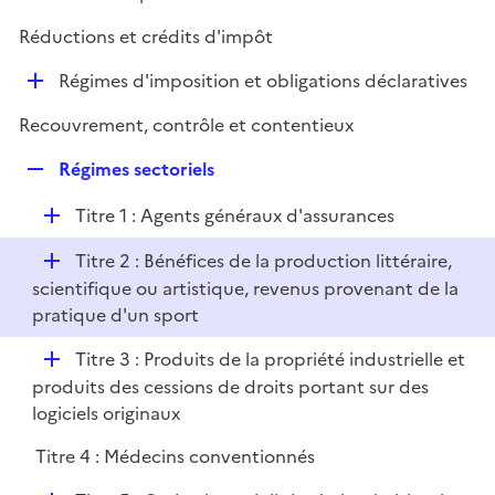
i
é
l
e
Réductions et crédits d'impôt
p
i
r
l
e
D
Régimes d'imposition et obligations déclaratives
i
r
é
e
Recouvrement, contrôle et contentieux
p
r
l
R
Régimes sectoriels
i
e
e
D
Titre 1 : Agents généraux d'assurances
p
r
é
l
D
Titre 2 : Bénéfices de la production littéraire,
p
i
é
scientifique ou artistique, revenus provenant de la
l
e
p
pratique d'un sport
i
r
l
e
D
Titre 3 : Produits de la propriété industrielle et
i
r
é
produits des cessions de droits portant sur des
e
p
logiciels originaux
r
l
Titre 4 : Médecins conventionnés
i
e