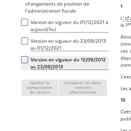
e
é
changements de position de
i
1
r
p
l'administration fiscale
e
l
L
'
r
Versions sur la période
Version en vigueur du 01/12/2021 à
e
i
le 1
aujourd'hui
e
Ains
r
Version en vigueur du 23/09/2013
immo
au 01/12/2021
ces 
depu
Version en vigueur du 12/09/2012
comm
au 23/09/2013
L'ex
Quitter la
Comparer les deux
comparaison
versions
Les 
de version
sélectionnées
10
Cett
publ
Les 