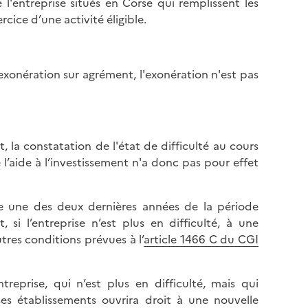
l'entreprise situés en Corse qui remplissent les
l
p
rcice d’une activité éligible.
a
a
p
g
a
e
g
exonération sur agrément, l'exonération n'est pas
e
la constatation de l'état de difficulté au cours
l’aide à l’investissement n'a donc pas pour effet
e une des deux dernières années de la période
 si l’entreprise n’est plus en difficulté, à une
tres conditions prévues à l’
article 1466 C du CGI
eprise, qui n’est plus en difficulté, mais qui
es établissements ouvrira droit à une nouvelle