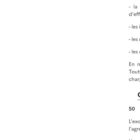
- la
d'eff
- le
- le
- le
En m
Tout
char
50
L'ex
l'ag