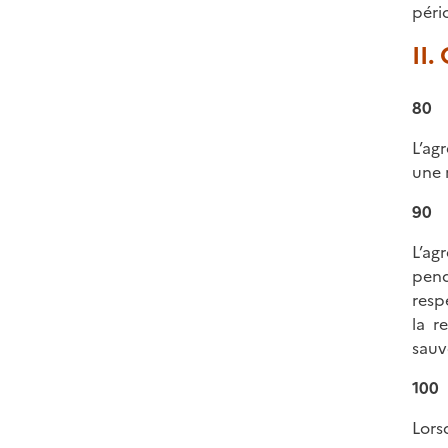
péri
II.
80
L’ag
une 
90
L’ag
pend
resp
la r
sauv
100
Lors