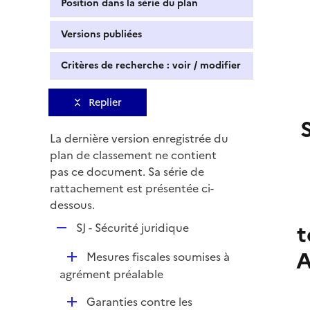
Position dans la série du plan
Versions publiées
Critères de recherche : voir / modifier
Replier
La dernière version enregistrée du
plan de classement ne contient
pas ce document. Sa série de
rattachement est présentée ci-
dessous.
t
R
SJ - Sécurité juridique
e
A
D
Mesures fiscales soumises à
p
é
agrément préalable
l
p
i
D
Garanties contre les
l