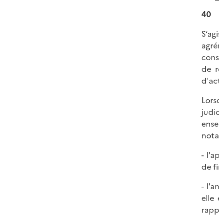
40
S’ag
agré
cons
de r
d'act
Lors
judi
ense
nota
- l'
de f
- l'a
elle
rapp