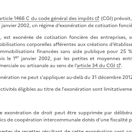
article 1466 C du code général des impôts
(CGI) prévoit,
r
janvier 2002, un régime d’exonération de cotisation fonciè
i, est exonérée de cotisation foncière des entreprises, s
bilisations corporelles afférentes aux créations d’établi
immobilisations financées sans aide publique pour 25 %
er
is le 1
janvier 2002, par les petites et moyennes entre
erciale ou artisanale au sens de l’
article 34 du CGI
.
onération ne peut s'appliquer au-delà du 31 décembre 201
activités éligibles au titre de l'exonération sont limitativem
e exonération de droit peut être supprimée par délibé
ics de coopération intercommunale dotés d'une fiscalité pr
pertes de recettes résultant de cette exonération sont c