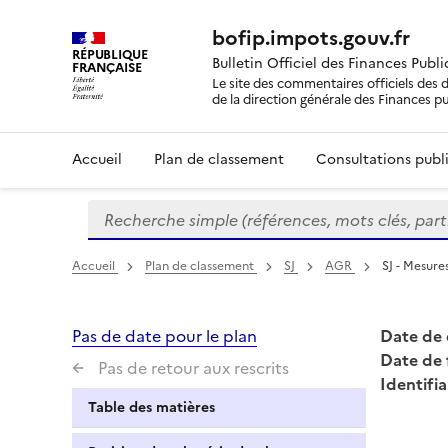
bofip.impots.gouv.fr
RÉPUBLIQUE
Bulletin Officiel des Finances Publ
FRANÇAISE
Le site des commentaires officiels des d
de la direction générale des Finances p
Accueil
Plan de classement
Consultations publi
Recherche simple (références, mots clés, partie 
Formulaire
de
recherche
Accueil
Plan de classement
SJ
AGR
SJ - Mesure
Pas de date pour le plan
Date de 
Date de 
Pas de retour aux rescrits
Identifia
Table des matières