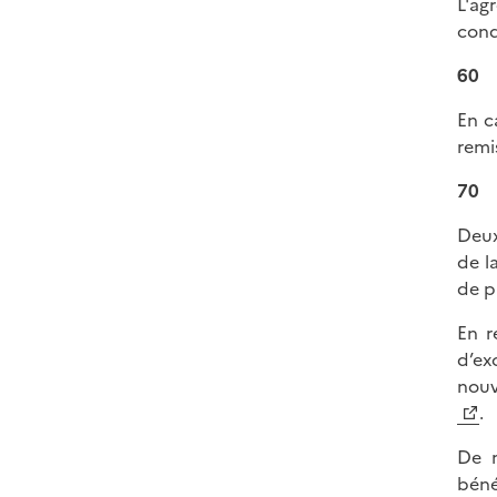
L'ag
cond
60
En c
remi
70
Deux
de l
de p
En r
d’ex
nouv
.
De m
béné