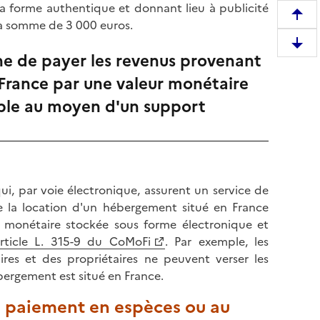
la forme authentique et donnant lieu à publicité
R
 la somme de 3 000 euros.
e
D
m
gne de payer les revenus provenant
e
o
 France par une valeur monétaire
s
n
c
able au moyen d'un support
t
e
e
n
r
d
e
r
n
e
ui, par voie électronique, assurent un service de
h
e
e la location d'un hébergement situé en France
a
n
r monétaire stockée sous forme électronique et
u
b
rticle L. 315-9 du CoMoFi
. Par exemple, les
t
a
ires et des propriétaires ne peuvent verser les
d
s
ébergement est situé en France.
e
d
l
 de paiement en espèces ou au
e
a