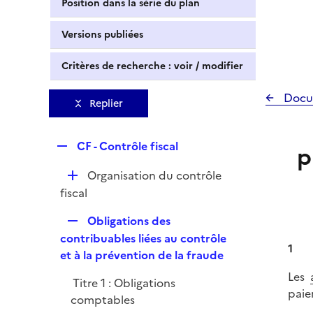
Position dans la série du plan
Versions publiées
Critères de recherche : voir / modifier
Docu
Replier
R
CF - Contrôle fiscal
p
e
D
Organisation du contrôle
p
é
fiscal
l
p
i
R
Obligations des
l
e
e
contribuables liées au contrôle
i
r
1
p
et à la prévention de la fraude
e
l
r
Les
Titre 1 : Obligations
i
paie
comptables
e