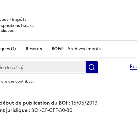
iques - Impôts
ispositions fiscales
ubliques
ques (1)
Rescrits
BOFiP - Archives-Impôts
du titre)
Re
Rechercher
tions des contribua…
début de publication du BOI :
15/05/2019
nt juridique :
BOI-CF-CPF-30-30