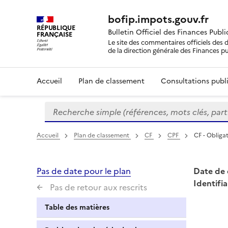
bofip.impots.gouv.fr
RÉPUBLIQUE
Bulletin Officiel des Finances Publ
FRANÇAISE
Le site des commentaires officiels des d
de la direction générale des Finances p
Accueil
Plan de classement
Consultations publi
Recherche simple (références, mots clés, partie 
Formulaire
de
recherche
Accueil
Plan de classement
CF
CPF
CF - Obliga
Pas de date pour le plan
Date de 
Identifia
Pas de retour aux rescrits
Table des matières