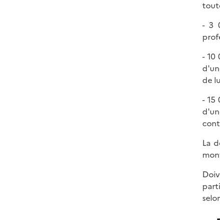
tout
- 3 
prof
- 10
d'un
de l
- 15
d'un
cont
La d
mont
Doiv
part
selon