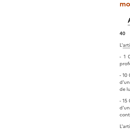
mo
40
L'
art
- 1 
prof
- 10
d'un
de l
- 15
d'un
cont
L'ar