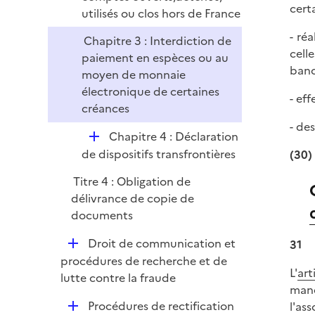
cert
utilisés ou clos hors de France
- ré
Chapitre 3 : Interdiction de
cell
paiement en espèces ou au
banca
moyen de monnaie
électronique de certaines
- ef
créances
- de
D
Chapitre 4 : Déclaration
é
de dispositifs transfrontières
(30)
p
Titre 4 : Obligation de
l
délivrance de copie de
i
documents
e
r
D
Droit de communication et
31
é
procédures de recherche et de
L'
art
p
lutte contre la fraude
mand
l
D
Procédures de rectification
l'as
i