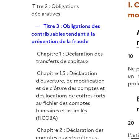
I. 
r
Titre 2 : Obligations
mo
déclaratives
R
Titre 3 : Obligations des
e
contribuables tendant à la
p
prévention de la fraude
l
Chapitre 1 : Déclaration des
i
10
transferts de capitaux
e
Ne p
r
Chapitre 1.5 : Déclaration
un m
d’ouverture, de modification
prof
et de clôture des comptes et
des locations de coffres-forts
au fichier des comptes
bancaires et assimilés
(FICOBA)
20
Chapitre 2 : Déclaration des
L'
art
comptes ouverts,détenus,