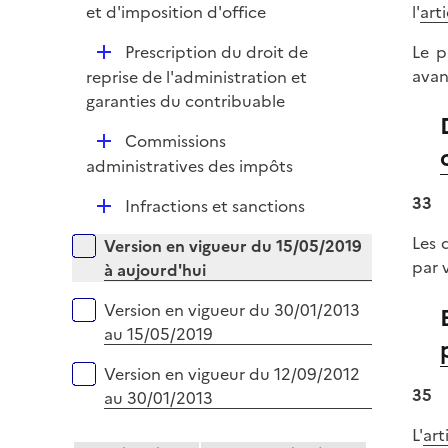
é
l'
art
et d'imposition d'office
e
p
r
D
Le p
Prescription du droit de
l
é
avan
reprise de l'administration et
i
p
garanties du contribuable
e
l
r
D
Commissions
i
é
administratives des impôts
e
p
r
33
D
Infractions et sanctions
l
é
i
Les 
Versions sur la période
Version en vigueur du 15/05/2019
p
e
par 
à aujourd'hui
l
r
i
Version en vigueur du 30/01/2013
e
au 15/05/2019
r
Version en vigueur du 12/09/2012
35
au 30/01/2013
L'
art