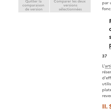
Quitter la
Comparer les deux
par 
comparaison
versions
fonc
de version
sélectionnées
37
L'
art
rése
d'ef
util
plat
reve
II.