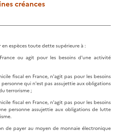
l
ines créances
p
a
a
p
g
a
e
g
e
 en espèces toute dette supérieure à :
France ou agit pour les besoins d'une activité
icile fiscal en France, n'agit pas pour les besoins
 personne qui n'est pas assujettie aux obligations
du terrorisme ;
icile fiscal en France, n'agit pas pour les besoins
une personne assujettie aux obligations de lutte
isme.
tion de payer au moyen de monnaie électronique