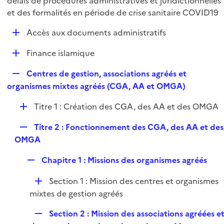
délais de procédures administratives et juridictionnelles
l
p
et des formalités en période de crise sanitaire COVID19
i
l
e
D
Accès aux documents administratifs
i
r
é
e
D
Finance islamique
p
r
é
l
R
Centres de gestion, associations agréés et
p
i
e
organismes mixtes agréés (CGA, AA et OMGA)
l
e
p
i
r
D
Titre 1 : Création des CGA, des AA et des OMGA
l
e
é
i
r
R
Titre 2 : Fonctionnement des CGA, des AA et des
p
e
e
OMGA
l
r
p
i
R
Chapitre 1 : Missions des organismes agréés
l
e
e
i
r
D
Section 1 : Mission des centres et organismes
p
e
é
mixtes de gestion agréés
l
r
p
i
R
Section 2 : Mission des associations agréées e
l
e