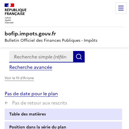
RÉPUBLIQUE
FRANÇAISE
bofip.impots.gouv.fr
Bulletin Officiel des Finances Publiques - Impôts
Recherche simple (références, mots clés, partie du titre
Formulaire
Rechercher
de
Recherche avancée
recherche
Voir le fil d'Ariane
Pas de date pour le plan
Pas de retour aux rescrits
Table des matières
Position dans la série du plan