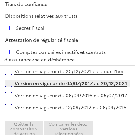
Tiers de confiance
p
l
Dispositions relatives aux trusts
i
D
e
Secret Fiscal
é
r
Attestation de régularité fiscale
p
l
D
Comptes bancaires inactifs et contrats
i
é
d'assurance-vie en déshérence
e
p
Versions sur la période
r
Version en vigueur du 20/12/2021 à aujourd'hui
l
i
Version en vigueur du 05/07/2017 au 20/12/2021
e
r
Version en vigueur du 06/04/2016 au 05/07/2017
Version en vigueur du 12/09/2012 au 06/04/2016
Quitter la
Comparer les deux
comparaison
versions
de version
sélectionnées