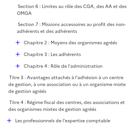
Section 6 : Limites au rôle des CGA, des AA et des
OMGA
Section 7 : Missions accessoires au profit des non-
adhérents et des adhérents
D
Chapitre 2 : Moyens des organismes agréés
é
D
Chapitre 3 : Les adhérents
p
é
l
D
Chapitre 4 : Rôle de l'administration
p
i
é
l
e
Titre 3 : Avantages attachés à l'adhésion à un centre
p
i
r
de gestion, à une association ou à un organisme mixte
l
e
de gestion agréés
i
r
e
Titre 4 : Régime fiscal des centres, des associations et
r
des organismes mixtes de gestion agréés
D
Les professionnels de l'expertise comptable
é