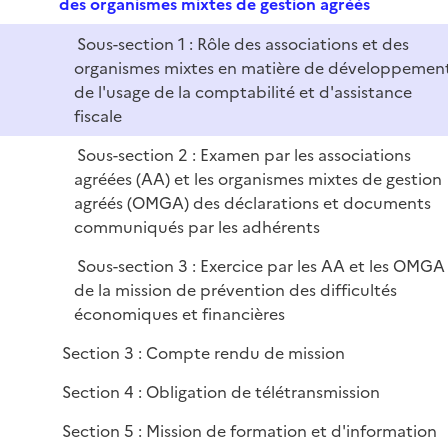
e
des organismes mixtes de gestion agréés
i
r
p
e
Sous-section 1 : Rôle des associations et des
l
r
organismes mixtes en matière de développemen
i
de l'usage de la comptabilité et d'assistance
e
fiscale
r
Sous-section 2 : Examen par les associations
agréées (AA) et les organismes mixtes de gestion
agréés (OMGA) des déclarations et documents
communiqués par les adhérents
Sous-section 3 : Exercice par les AA et les OMGA
de la mission de prévention des difficultés
économiques et financières
Section 3 : Compte rendu de mission
Section 4 : Obligation de télétransmission
Section 5 : Mission de formation et d'information