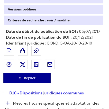
Versions publiées
Critères de recherche : voir / modifier
Date de début de publication du BOI :
05/07/2017
Date de fin de publication du BOI :
20/12/2021
Identifiant juridique :
BOI-DJC-OA-20-10-20-10
Exporter le document au format pdf
Permalien : adresse web de ce doc
Partager sur Facebook
Partager sur Twitter
Partager sur LinkedIn
Partager par messagerie
Replier
R
DJC - Dispositions juridiques communes
e
D
Mesures fiscales spécifiques et adaptation des
p
é