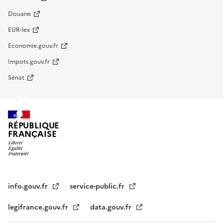
Douane
EUR-lex
Economie.gouv.fr
Impots.gouv.fr
Sénat
RÉPUBLIQUE
FRANÇAISE
info.gouv.fr
service-public.fr
legifrance.gouv.fr
data.gouv.fr