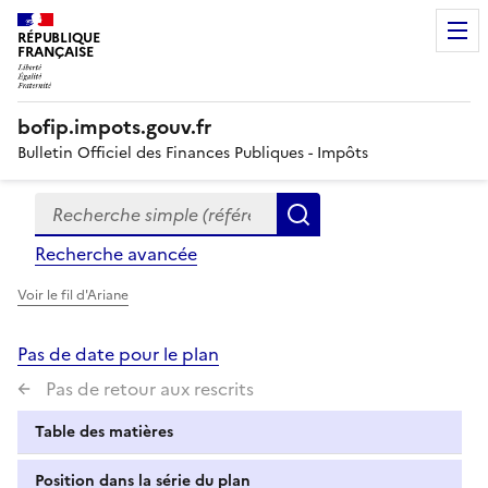
RÉPUBLIQUE
FRANÇAISE
bofip.impots.gouv.fr
Bulletin Officiel des Finances Publiques - Impôts
Recherche simple (références, mots clés, partie du titre
Formulaire
Rechercher
de
Recherche avancée
recherche
Voir le fil d'Ariane
Pas de date pour le plan
Pas de retour aux rescrits
Table des matières
Position dans la série du plan