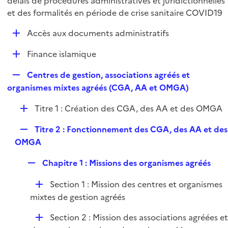
délais de procédures administratives et juridictionnelles
l
p
et des formalités en période de crise sanitaire COVID19
i
l
e
D
Accès aux documents administratifs
i
r
é
e
D
Finance islamique
p
r
é
l
R
Centres de gestion, associations agréés et
p
i
e
organismes mixtes agréés (CGA, AA et OMGA)
l
e
p
i
r
D
Titre 1 : Création des CGA, des AA et des OMGA
l
e
é
i
r
R
Titre 2 : Fonctionnement des CGA, des AA et des
p
e
e
OMGA
l
r
p
i
R
Chapitre 1 : Missions des organismes agréés
l
e
e
i
r
D
Section 1 : Mission des centres et organismes
p
e
é
mixtes de gestion agréés
l
r
p
i
D
Section 2 : Mission des associations agréées e
l
e