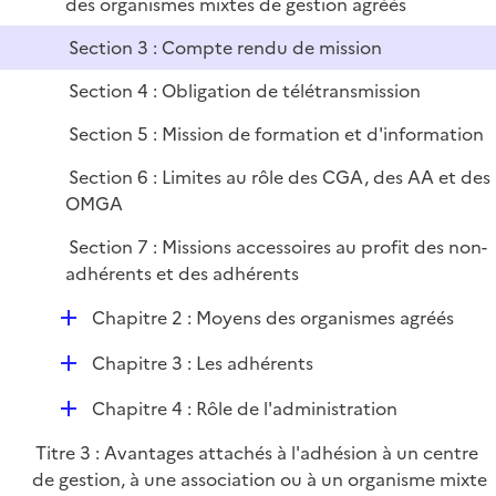
é
des organismes mixtes de gestion agréés
i
r
p
e
Section 3 : Compte rendu de mission
l
r
i
Section 4 : Obligation de télétransmission
e
Section 5 : Mission de formation et d'information
r
Section 6 : Limites au rôle des CGA, des AA et des
OMGA
Section 7 : Missions accessoires au profit des non-
adhérents et des adhérents
D
Chapitre 2 : Moyens des organismes agréés
é
D
Chapitre 3 : Les adhérents
p
é
l
D
Chapitre 4 : Rôle de l'administration
p
i
é
l
e
Titre 3 : Avantages attachés à l'adhésion à un centre
p
i
r
de gestion, à une association ou à un organisme mixte
l
e