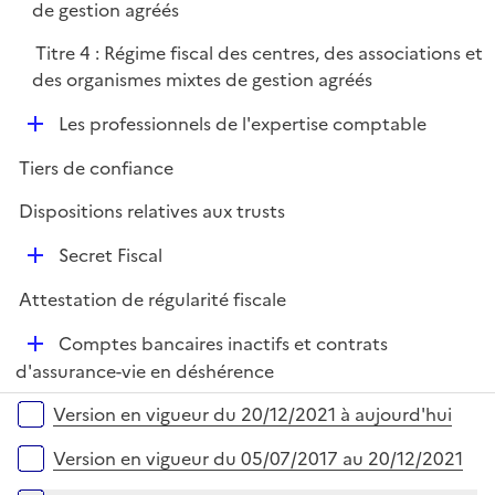
de gestion agréés
i
r
e
Titre 4 : Régime fiscal des centres, des associations et
r
des organismes mixtes de gestion agréés
D
Les professionnels de l'expertise comptable
é
Tiers de confiance
p
l
Dispositions relatives aux trusts
i
D
e
Secret Fiscal
é
r
Attestation de régularité fiscale
p
l
D
Comptes bancaires inactifs et contrats
i
é
d'assurance-vie en déshérence
e
p
Versions sur la période
r
Version en vigueur du 20/12/2021 à aujourd'hui
l
i
Version en vigueur du 05/07/2017 au 20/12/2021
e