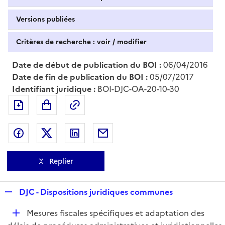
Versions publiées
Critères de recherche : voir / modifier
Date de début de publication du BOI :
06/04/2016
Date de fin de publication du BOI :
05/07/2017
Identifiant juridique :
BOI-DJC-OA-20-10-30
Exporter le document au format pdf
Permalien : adresse web de ce doc
Partager sur Facebook
Partager sur Twitter
Partager sur LinkedIn
Partager par messagerie
Replier
R
DJC - Dispositions juridiques communes
e
D
Mesures fiscales spécifiques et adaptation des
p
é